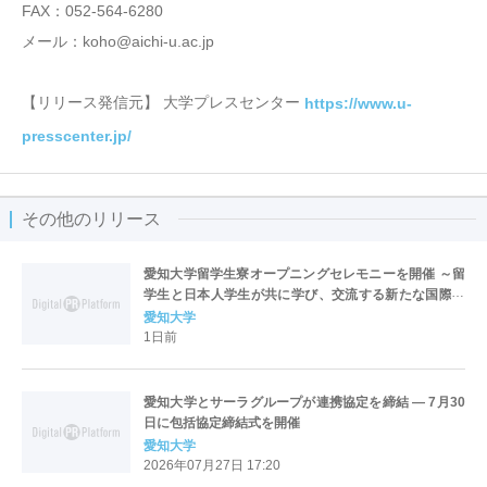
FAX：052-564-6280
メール：koho@aichi-u.ac.jp
【リリース発信元】 大学プレスセンター
https://www.u-
presscenter.jp/
その他のリリース
愛知大学留学生寮オープニングセレモニーを開催 ～留
学生と日本人学生が共に学び、交流する新たな国際交
流拠点が誕生～
愛知大学
1日前
愛知大学とサーラグループが連携協定を締結 ― 7月30
日に包括協定締結式を開催
愛知大学
2026年07月27日 17:20