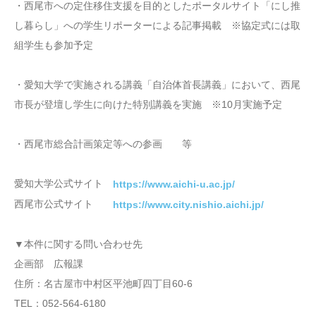
・西尾市への定住移住支援を目的としたポータルサイト「にし推
し暮らし」への学生リポーターによる記事掲載 ※協定式には取
組学生も参加予定
・愛知大学で実施される講義「自治体首長講義」において、西尾
市長が登壇し学生に向けた特別講義を実施 ※10月実施予定
・西尾市総合計画策定等への参画 等
愛知大学公式サイト
https://www.aichi-u.ac.jp/
西尾市公式サイト
https://www.city.nishio.aichi.jp/
▼本件に関する問い合わせ先
企画部 広報課
住所：名古屋市中村区平池町四丁目60-6
TEL：052-564-6180