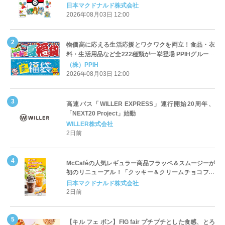
定登場
日本マクドナルド株式会社
2026年08月03日 12:00
物価高に応える生活応援とワクワクを両立！食品・衣
料・生活用品など全222種類が一挙登場 PPIHグループ
「夏福袋」＆セール 8月6日(木)より順次スタート
（株）PPIH
2026年08月03日 12:00
高速バス「WILLER EXPRESS」運行開始20周年、
「NEXT20 Project」始動
WILLER株式会社
2日前
McCaféの人気レギュラー商品フラッペ＆スムージーが
初のリニューアル！「クッキー＆クリームチョコフラ
ッペ」「マンゴースムージー」8月5日（水）から販売
日本マクドナルド株式会社
開始
2日前
【キル フェ ボン】FIG fair プチプチとした食感、とろ