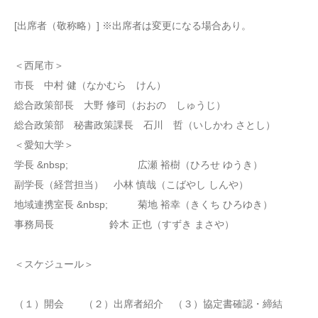
[出席者（敬称略）] ※出席者は変更になる場合あり。
＜西尾市＞
市長 中村 健（なかむら けん）
総合政策部長 大野 修司（おおの しゅうじ）
総合政策部 秘書政策課長 石川 哲（いしかわ さとし）
＜愛知大学＞
学長 &nbsp; 広瀬 裕樹（ひろせ ゆうき）
副学長（経営担当） 小林 慎哉（こばやし しんや）
地域連携室長 &nbsp; 菊地 裕幸（きくち ひろゆき）
事務局長 鈴木 正也（すずき まさや）
＜スケジュール＞
（１）開会 （２）出席者紹介 （３）協定書確認・締結