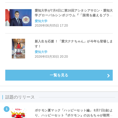
愛知大学が7月4日に第16回アシタシアサロン・愛知大
学グローバルシンポジウム『「国境を越えるブラン
ド」 ｰマーケティングに何ができるかｰ』を開催。在日
愛知大学
ジョージア大使館特命全権大使のティムラズ レジャバ
2026年06月05日 17:20
氏が講演
新入生を応援 ！「愛大ナナちゃん」が今年も登場しま
す！
愛知大学
2026年03月30日 20:20
一覧を見る
話題のリリース
ポケモン夏マック「ハッピーセット編」 8月7日(金)よ
り、ハッピーセット『ポケモン』のおもちゃが期間限