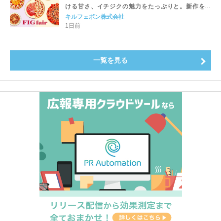
ける甘さ、イチジクの魅力をたっぷりと。新作を含
め、イチジク尽くしの全4種が登場8月20日（木）スタ
キルフェボン株式会社
ート
1日前
一覧を見る