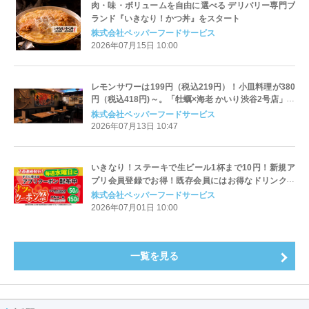
肉・味・ボリュームを自由に選べる デリバリー専門ブ
ランド『いきなり！かつ丼』をスタート
株式会社ペッパーフードサービス
2026年07月15日 10:00
レモンサワーは199円（税込219円）！小皿料理が380
円（税込418円)～。「牡蠣×海老 かいり渋谷2号店」が
リニューアルオープン！
株式会社ペッパーフードサービス
2026年07月13日 10:47
いきなり！ステーキで生ビール1杯まで10円！新規ア
プリ会員登録でお得！既存会員にはお得なドリンクク
ーポンを7週連続で配布
株式会社ペッパーフードサービス
2026年07月01日 10:00
一覧を見る