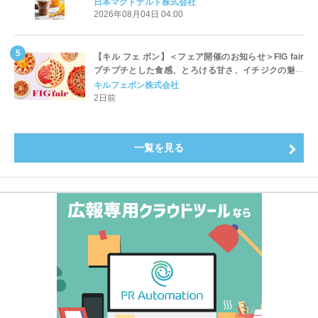
ッペ」「マンゴースムージー」8月5日（水）から販売
日本マクドナルド株式会社
開始
2026年08月04日 04:00
【キル フェ ボン】＜フェア開催のお知らせ＞FIG fair
プチプチとした食感、とろける甘さ、イチジクの魅力
をたっぷりと。新作を含め、イチジク尽くしの全4種が
キルフェボン株式会社
登場8月20日（木）スタート
2日前
一覧を見る