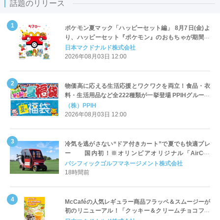
話題のリリース
ポケモン夏マック「ハッピーセット編」 8月7日(金)よ
り、ハッピーセット『ポケモン』のおもちゃが期間限
定登場
日本マクドナルド株式会社
2026年08月03日 12:00
物価高に応える生活応援とワクワクを両立！食品・衣
料・生活用品など全222種類が一挙登場 PPIHグループ
「夏福袋」＆セール 8月6日(木)より順次スタート
（株）PPIH
2026年08月03日 12:00
冷気を逃がさない“ドア付きカート”で夏でも快適プレ
ー 国内初！※オリンピアオリジナル「AirCon
Cart（エアコンカート）」導入 | ＰＧＭ
パシフィックゴルフマネージメント株式会社
18時間前
McCaféの人気レギュラー商品フラッペ＆スムージーが
初のリニューアル！「クッキー＆クリームチョコフラ