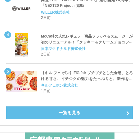
「NEXT20 Project」始動
WILLER株式会社
2日前
McCaféの人気レギュラー商品フラッペ＆スムージーが
初のリニューアル！「クッキー＆クリームチョコフラ
ッペ」「マンゴースムージー」8月5日（水）から販売
日本マクドナルド株式会社
開始
2日前
【キル フェ ボン】FIG fair プチプチとした食感、とろ
ける甘さ、イチジクの魅力をたっぷりと。新作を含
め、イチジク尽くしの全4種が登場8月20日（木）スタ
キルフェボン株式会社
ート
1日前
一覧を見る