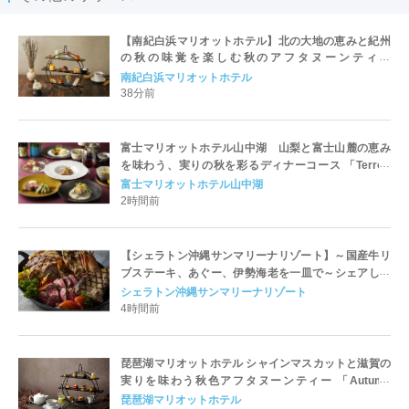
【南紀白浜マリオットホテル】北の大地の恵みと紀州
の秋の味覚を楽しむ秋のアフタヌーンティー
「Harvest Voyage Afternoon Tea ～北海道と和歌山
南紀白浜マリオットホテル
県が織りなす秋の味わい～」を発売
38分前
富士マリオットホテル山中湖 山梨と富士山麓の恵み
を味わう、実りの秋を彩るディナーコース 「Terroir
Yamanashi– Harvest & Heritage –」を発売
富士マリオットホテル山中湖
2時間前
【シェラトン沖縄サンマリーナリゾート】～国産牛リ
ブステーキ、あぐー、伊勢海老を一皿で～シェアして
楽しむ豪快なディナー「Surf & Turf」が新登場
シェラトン沖縄サンマリーナリゾート
4時間前
琵琶湖マリオットホテル シャインマスカットと滋賀の
実りを味わう秋色アフタヌーンティー 「Autumn
Afternoon Tea -秋色に染まる滋賀の恵み-」を発売
琵琶湖マリオットホテル