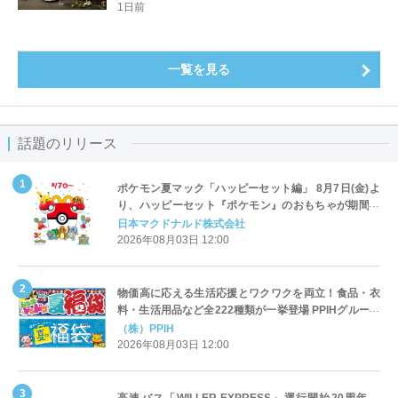
1日前
一覧を見る
話題のリリース
ポケモン夏マック「ハッピーセット編」 8月7日(金)よ
り、ハッピーセット『ポケモン』のおもちゃが期間限
定登場
日本マクドナルド株式会社
2026年08月03日 12:00
物価高に応える生活応援とワクワクを両立！食品・衣
料・生活用品など全222種類が一挙登場 PPIHグループ
「夏福袋」＆セール 8月6日(木)より順次スタート
（株）PPIH
2026年08月03日 12:00
高速バス「WILLER EXPRESS」運行開始20周年、