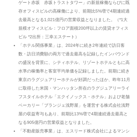
ゲート赤坂 赤坂トラストタワー」の新規稼働ならびに既
存オフィスビルの高稼働により、前期比5%増で4期連続過
去最高となる1,021億円の営業収益となりました。（*1大
規模オフィスビル：フロア面積200坪以上の賃貸オフィス
ビル *2出所：三幸エステート）
「ホテル関係事業」は、2024年に続き2年連続で訪日客
数・訪日消費額の両方で過去最高を記録したインバウンド
の盛況を背景に、シティホテル、リゾートホテルともに高
水準の稼働率と客室平均単価を記録しました。前期に続き
東京のラグジュアリーホテルが好調だったほか、昨年11月
に取得した米国・マンハッタン所在のラグジュアリーライ
フスタイルホテル「エクイノックス・ホテル」および老舗
ベーカリー「ブランジェ浅野屋」を運営する株式会社浅野
屋の収益寄与もあり、前期比13%増で4期連続過去最高と
なる905億円の営業収益となりました。
「不動産販売事業」は、エスリード株式会社によるマンシ