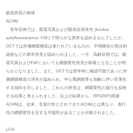
眼底所見の推移
ACHM
若年症例では、眼底写真および眼底自発蛍光 (fundus
autofluorescence: FAF) で明らかな異常を認めませんでしたが、
OCTでは外層網膜構造は保たれているものの、不明瞭化や部分的
途絶などの異常所見が認められました。一方、高齢症例では、眼
底写真およびFAFにおいても網膜変性所見が顕著となることが明
らかとなりました。また、OCTでは若年時に確認可能であった外
層網膜構造の消失が認められ、中心窩網膜厚も加齢に伴い菲薄化
する傾向を示しました。これらの所見は、網膜変性の進行を反映
する結果と考えられました。以上の結果から、RPGRIP1関連
ACHMは、従来、非進行性とされてきたACHMとは異なり、進行
性の網膜変性を呈する可能性があることが示唆されました。
LCA