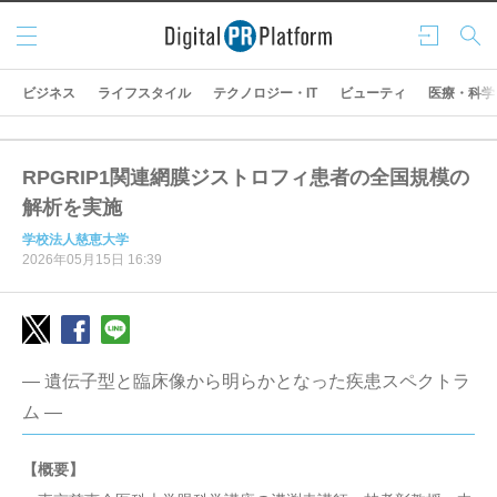
メニ
ログ
検索
ュー
イン
ビジネス
ライフスタイル
テクノロジー・IT
ビューティ
医療・科学
RPGRIP1関連網膜ジストロフィ患者の全国規模の
解析を実施
学校法人慈恵大学
2026年05月15日 16:39
― 遺伝子型と臨床像から明らかとなった疾患スペクトラ
ム ―
【概要】