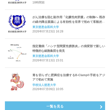
18時間前
がん治療を阻む副作用「化膿性肉芽腫」の制御へ 既存
の緑内障点眼薬による有効性を世界で初めて客観的に
立証
東京慈恵会医科大学
2026年07月23日 16:28
指定難病「ハンナ型間質性膀胱炎」の病変部で新しい
特徴的な細胞集団を発見
東京慈恵会医科大学
2026年07月13日 15:01
胃を切らずに肥満症を治療するB-Clamp®手術をアジ
アで初めて実施
学校法人慈恵大学
2026年07月09日 10:05
一覧を見る