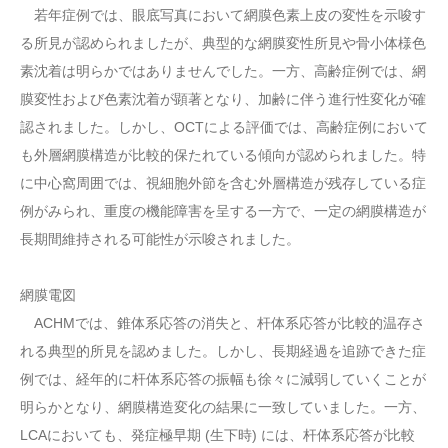
若年症例では、眼底写真において網膜色素上皮の変性を示唆す
る所見が認められましたが、典型的な網膜変性所見や骨小体様色
素沈着は明らかではありませんでした。一方、高齢症例では、網
膜変性および色素沈着が顕著となり、加齢に伴う進行性変化が確
認されました。しかし、OCTによる評価では、高齢症例において
も外層網膜構造が比較的保たれている傾向が認められました。特
に中心窩周囲では、視細胞外節を含む外層構造が残存している症
例がみられ、重度の機能障害を呈する一方で、一定の網膜構造が
長期間維持される可能性が示唆されました。
網膜電図
ACHMでは、錐体系応答の消失と、杆体系応答が比較的温存さ
れる典型的所見を認めました。しかし、長期経過を追跡できた症
例では、経年的に杆体系応答の振幅も徐々に減弱していくことが
明らかとなり、網膜構造変化の結果に一致していました。一方、
LCAにおいても、発症極早期 (生下時) には、杆体系応答が比較