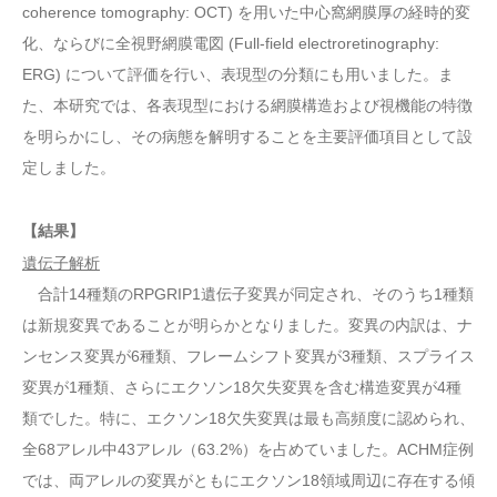
coherence tomography: OCT) を用いた中心窩網膜厚の経時的変
化、ならびに全視野網膜電図 (Full-field electroretinography:
ERG) について評価を行い、表現型の分類にも用いました。ま
た、本研究では、各表現型における網膜構造および視機能の特徴
を明らかにし、その病態を解明することを主要評価項目として設
定しました。
【結果】
遺伝子解析
合計14種類のRPGRIP1遺伝子変異が同定され、そのうち1種類
は新規変異であることが明らかとなりました。変異の内訳は、ナ
ンセンス変異が6種類、フレームシフト変異が3種類、スプライス
変異が1種類、さらにエクソン18欠失変異を含む構造変異が4種
類でした。特に、エクソン18欠失変異は最も高頻度に認められ、
全68アレル中43アレル（63.2%）を占めていました。ACHM症例
では、両アレルの変異がともにエクソン18領域周辺に存在する傾