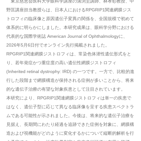
東京慈恵会医科大学眼科学講座の溝渕圭講師、林孝彰教授、中
野匡講座担当教授らは、日本人におけるRPGRIP1関連網膜ジス
トロフィの臨床像と原因遺伝子変異の関係を、全国規模で初めて
体系的に明らかにしました。本研究成果は、眼科学分野における
代表的な国際学術誌 American Journal of Ophthalmologyに、
2026年5月6日付でオンライン先行掲載されました。
RPGRIP1関連網膜ジストロフィは、常染色体潜性遺伝形式をと
り、若年発症かつ重症度の高い遺伝性網膜ジストロフィ
(Inherited retinal dystrophy: IRD) の一つです。一方で、比較的進
行した段階まで網膜構造が保持される症例が多いことから、将来
的な遺伝子治療の有望な対象疾患として注目されています。
本研究により、RPGRIP1関連網膜ジストロフィは単一の疾患で
はなく、遺伝子型に応じて異なる臨床像を呈する疾患スペクトラ
ムである可能性が示されました。今後は、将来的な遺伝子治療を
見据え、長期間にわたり経過を追跡できた症例を対象に、網膜構
造および視機能がどのように変化するかについて縦断的解析を行