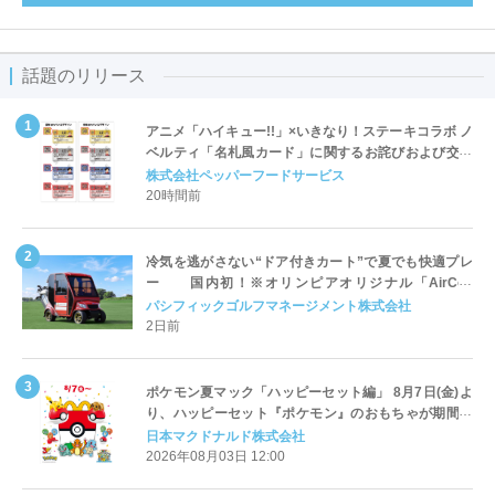
話題のリリース
アニメ「ハイキュー!!」×いきなり！ステーキコラボ ノ
ベルティ「名札風カード」に関するお詫びおよび交換
対応についてのご案内
株式会社ペッパーフードサービス
20時間前
冷気を逃がさない“ドア付きカート”で夏でも快適プレ
ー 国内初！※オリンピアオリジナル「AirCon
Cart（エアコンカート）」導入 | ＰＧＭ
パシフィックゴルフマネージメント株式会社
2日前
ポケモン夏マック「ハッピーセット編」 8月7日(金)よ
り、ハッピーセット『ポケモン』のおもちゃが期間限
定登場
日本マクドナルド株式会社
2026年08月03日 12:00