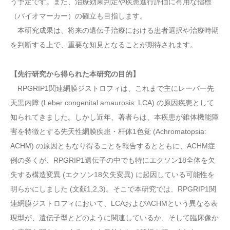
う予定です。また、治療効果判定や疾患進行評価に有用な指標
（バイオマーカー）の確立も目指します。
本研究成果は、将来の遺伝子治療における患者選択や治療時期
を判断する上で、重要な知見となることが期待されます。
【先行研究から得られた本研究の目的】
RPGRIP1関連網膜ジストロフィは、これまで主にレーバー先
天黒内障 (Leber congenital amaurosis: LCA) の原因疾患として
知られてきました。しかし近年、著者らは、本疾患が錐体機能障
害を特徴とする先天性網膜疾患・杆体1色覚 (Achromatopsia:
ACHM) の原因ともなり得ることを報告するとともに、ACHM症
例の多くが、RPGRIP1遺伝子の中でも特にエクソン18全体を欠
失する構造変異 (エクソン18欠失変異) に起因している可能性を
明らかにしました (文献1,2,3)。そこで本研究では、RPGRIP1関
連網膜ジストロフィにおいて、LCAおよびACHMという異なる表
現型が、遺伝子型とどのように関連しているか、そして臨床像か