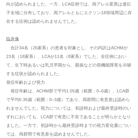
向が認められました。一方、LCA症例では、両アレル変異は遺伝
子全域に分布しており、両アレルともにエクソン18領域周辺に存
在する症例は認められませんでした。
臨床像
合計34名（26家系）の患者を対象とし、その内訳はACHMが
23名（18家系）、LCAが11名（8家系）でした。全症例におい
て、生下時あるいは乳児早期から、眼振などの視機能障害を示唆
する症状が認められました。
発症年齢および視力
発症年齢は、ACHM群で平均1.05歳（範囲：0–6歳）、LCA群
で平均0.36歳（範囲：0–3歳）であり、両群間に有意差は認めら
れませんでした。視力については、初診時および最終受診時のい
ずれにおいても、LCA群で有意に不良であることが明らかとなり
ました。一方で、初診時から最終受診時までの視力変化量につい
ては、両群間で有意差を認めませんでした。