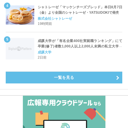
シャトレーゼ「マッケンチーズブレッド」本日8月7日
（金）より全国のシャトレーゼ・YATSUDOKIで発売
株式会社シャトレーゼ
19時間前
成蹊大学が「有名企業400社実就職ランキング」にて
卒業(修了)者数1,000人以上2,000人未満の私立大学で
全国第1位を獲得！～実就職率は26.5%（前年比＋
成蹊大学
4.3pt）に伸長、東京の私立大学でも10位にランクイン
2日前
～
一覧を見る