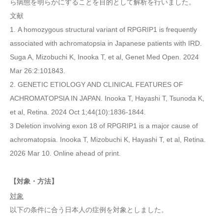
ら病態を明らかにすることを目的として解析を行いました。
文献
1. A homozygous structural variant of RPGRIP1 is frequently
associated with achromatopsia in Japanese patients with IRD.
Suga A, Mizobuchi K, Inooka T, et al, Genet Med Open. 2024
Mar 26:2:101843.
2. GENETIC ETIOLOGY AND CLINICAL FEATURES OF
ACHROMATOPSIA IN JAPAN. Inooka T, Hayashi T, Tsunoda K,
et al, Retina. 2024 Oct 1;44(10):1836-1844.
3 Deletion involving exon 18 of RPGRIP1 is a major cause of
achromatopsia. Inooka T, Mizobuchi K, Hayashi T, et al, Retina.
2026 Mar 10. Online ahead of print.
【対象・方法】
対象
以下の条件に合う日本人の症例を対象としました。