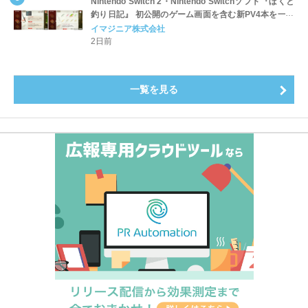
Nintendo Switch 2・Nintendo Switchソフト『ぼくと
釣り日記』 初公開のゲーム画面を含む新PV4本を一挙
公開！
イマジニア株式会社
2日前
一覧を見る