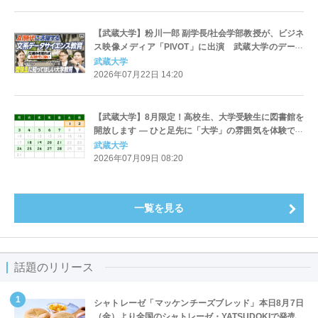
【武蔵大学】粉川一郎 副学長/社会学部教授が、ビジネ
ス映像メディア「PIVOT」に出演 武蔵大学のデータ
サイエンス教育について紹介しています
武蔵大学
2026年07月22日 14:20
【武蔵大学】8月限定！高校生、大学受験生に図書館を
開放します — ひと足先に「大学」の雰囲気を体験でき
るチャンス —
武蔵大学
2026年07月09日 08:20
一覧を見る
話題のリリース
シャトレーゼ「マッケンチーズブレッド」本日8月7日
（金）より全国のシャトレーゼ・YATSUDOKIで発売