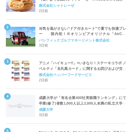
株式会社シャトレーゼ
2日前
冷気を逃がさない“ドア付きカート”で夏でも快適プレ
ー 国内初！※オリンピアオリジナル「AirCon
Cart（エアコンカート）」導入 | ＰＧＭ
パシフィックゴルフマネージメント株式会社
3日前
アニメ「ハイキュー!!」×いきなり！ステーキコラボ ノ
ベルティ「名札風カード」に関するお詫びおよび交換
対応についてのご案内
株式会社ペッパーフードサービス
2日前
成蹊大学が「有名企業400社実就職ランキング」にて
卒業(修了)者数1,000人以上2,000人未満の私立大学で
全国第1位を獲得！～実就職率は26.5%（前年比＋
成蹊大学
4.3pt）に伸長、東京の私立大学でも10位にランクイン
3日前
～