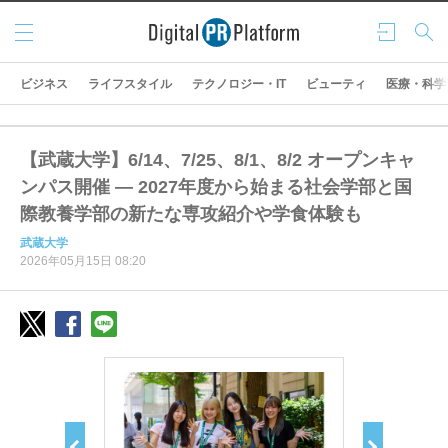
メニ
ログ
検索
ュー
イン
ビジネス
ライフスタイル
テクノロジー・IT
ビューティ
医療・科学
【武蔵大学】6/14、7/25、8/1、8/2 オープンキャ
ンパス開催 ― 2027年度から始まる社会学部と国
際教養学部の新たな専攻紹介や学食体験も
武蔵大学
2026年05月15日 08:20