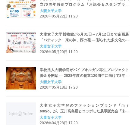
立70周年特別プログラム『お話会＆スタンプラリ
ー』」を開催 ― 絵本や文化体験を通じて世界を知るき
大妻女子大学
っかけに
2026年05月22日 11:20
大妻女子大学博物館が5月31日～7月12日まで企画展
「バティック 東の神、西の花 ― 彩られた多文化の記
憶」を開催 ― インドネシアの伝統的な染織品・バティ
大妻女子大学
ックを展示
2026年05月20日 11:20
学校法人大妻学院がパイプオルガン再生プロジェクト
募金を開始 ― 2028年度の創立120周年に向けて2年間
限定で実施
大妻女子大学
2026年05月18日 17:20
⼤妻⼥⼦⼤学発のファッションブランド「m_r
tokyo」が、⽟川高島屋とコラボした展⽰販売会「未来
へ紡ぐ 国産ファッション展」を4月29日から5⽉5⽇
大妻女子大学
まで開催―—新作の春夏ファッションや雑貨アイテム
2026年04月28日 17:20
紹介のほかトークイベントも開催