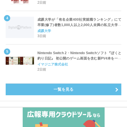
2日前
成蹊大学が「有名企業400社実就職ランキング」にて
卒業(修了)者数1,000人以上2,000人未満の私立大学で
全国第1位を獲得！～実就職率は26.5%（前年比＋
成蹊大学
4.3pt）に伸長、東京の私立大学でも10位にランクイン
3日前
～
Nintendo Switch 2・Nintendo Switchソフト『ぼくと
釣り日記』 初公開のゲーム画面を含む新PV4本を一挙
公開！
イマジニア株式会社
2日前
一覧を見る