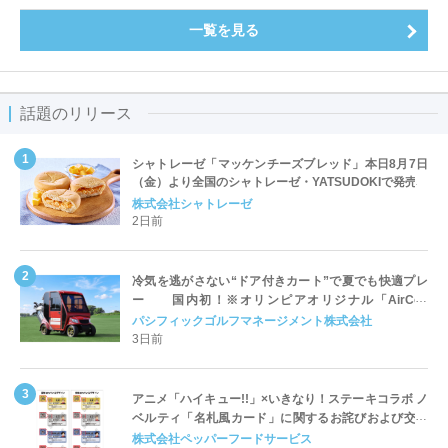
一覧を見る
話題のリリース
シャトレーゼ「マッケンチーズブレッド」本日8月7日
（金）より全国のシャトレーゼ・YATSUDOKIで発売
株式会社シャトレーゼ
2日前
冷気を逃がさない“ドア付きカート”で夏でも快適プレ
ー 国内初！※オリンピアオリジナル「AirCon
Cart（エアコンカート）」導入 | ＰＧＭ
パシフィックゴルフマネージメント株式会社
3日前
アニメ「ハイキュー!!」×いきなり！ステーキコラボ ノ
ベルティ「名札風カード」に関するお詫びおよび交換
対応についてのご案内
株式会社ペッパーフードサービス