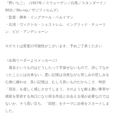
『野いちご』（1957年／スウェーデン／白黒／スタンダード／
88分／Blu-ray／ザジフィルムズ）
・監督・脚本：イングマール・ベルイマン
・出演：ヴィクトル・シェストレム、イングリッド・チューリ
ン、ビビ・アンデショーン
※ゲストは変更の可能性がございます。予めご了承ください
《企画リーダーよりメッセージ》
過去というものはどうしたって手放せないもので、決してなか
ったことには出来ない。悪い記憶は当然ながら苦しみや悲しみを
心身に纏わせ、良い記憶は、むしろ良いものだからこそ、時折
「現在」を虚しく感じさせてしまう。そのような耐え難い事実や
感覚を受容する糸口になり得る作品と出会える場が必要なのでは
ないか、そう思い立ち、「回想」をテーマに企画をスタートしま
した。