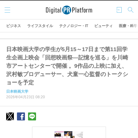
メニ
ログ
検索
ュー
イン
ビジネス
ライフスタイル
テクノロジー・IT
ビューティ
医療・科学
日本映画大学の学生が5月15～17日まで第11回学
生企画上映会「回想映画祭―記憶を巡る」を川崎
市アートセンターで開催 。9作品の上映に加え、
沢村敏プロデューサー、犬童一心監督のトークシ
ョーを予定
日本映画大学
2026年04月23日 08:20