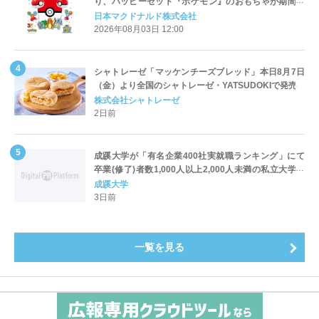
り、ハッピーセット『ポケモン』のおもちゃが期間限
定登場
日本マクドナルド株式会社
2026年08月03日 12:00
シャトレーゼ「マッケンチーズブレッド」本日8月7日
（金）より全国のシャトレーゼ・YATSUDOKIで発売
株式会社シャトレーゼ
2日前
成蹊大学が「有名企業400社実就職ランキング」にて
卒業(修了)者数1,000人以上2,000人未満の私立大学で
全国第1位を獲得！～実就職率は26.5%（前年比＋
成蹊大学
4.3pt）に伸長、東京の私立大学でも10位にランクイン
3日前
～
一覧を見る