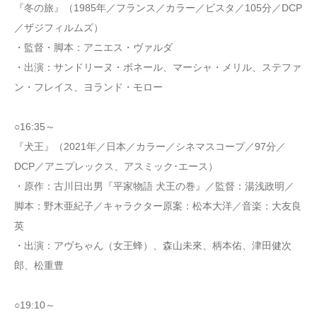
『冬の旅』（1985年／フランス／カラー／ビスタ／105分／DCP
／ザジフィルムズ）
・監督・脚本：アニエス・ヴァルダ
・出演：サンドリーヌ・ボネール、マーシャ・メリル、ステファ
ン・フレイス、ヨランド・モロー
○16:35～
『犬王』（2021年／日本／カラー／シネマスコープ／97分／
DCP／アニプレックス、アスミック･エース）
・原作：古川日出男『平家物語 犬王の巻』／監督：湯浅政明／
脚本：野木亜紀子／キャラクター原案：松本大洋／音楽：大友良
英
・出演：アヴちゃん（女王蜂）、森山未來、柄本佑、津田健次
郎、松重豊
○19:10～