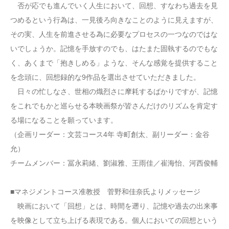
否が応でも進んでいく人生において、回想、すなわち過去を見
つめるという行為は、一見後ろ向きなことのように見えますが、
その実、人生を前進させる為に必要なプロセスの一つなのではな
いでしょうか。記憶を手放すのでも、はたまた固執するのでもな
く、あくまで「抱きしめる」ような、そんな感覚を提供すること
を念頭に、回想録的な9作品を選出させていただきました。
日々の忙しなさ、世相の熾烈さに摩耗するばかりですが、記憶
をこれでもかと巡らせる本映画祭が皆さんだけのリズムを肯定す
る場になることを願っています。
（企画リーダー：文芸コース4年 寺町創太、副リーダー：金谷
允）
チームメンバー：冨永莉緒、劉淑雅、王雨佳／崔海怡、河西俊輔
■マネジメントコース准教授 菅野和佳奈氏よりメッセージ
映画において「回想」とは、時間を遡り、記憶や過去の出来事
を映像として立ち上げる表現である。個人においての回想という