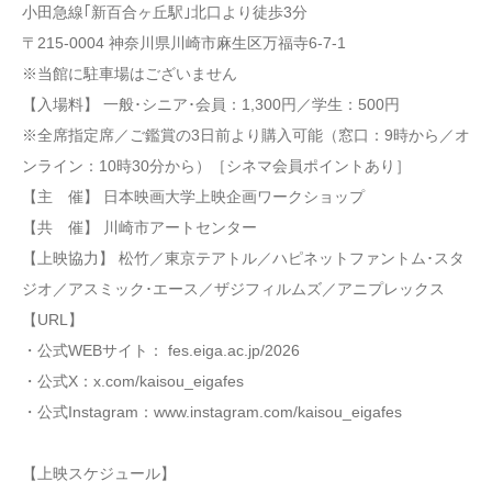
小田急線｢新百合ヶ丘駅｣北口より徒歩3分
〒215-0004 神奈川県川崎市麻生区万福寺6-7-1
※当館に駐車場はございません
【入場料】 一般･シニア･会員：1,300円／学生：500円
※全席指定席／ご鑑賞の3日前より購入可能（窓口：9時から／オ
ンライン：10時30分から）［シネマ会員ポイントあり］
【主 催】 日本映画大学上映企画ワークショップ
【共 催】 川崎市アートセンター
【上映協力】 松竹／東京テアトル／ハピネットファントム･スタ
ジオ／アスミック･エース／ザジフィルムズ／アニプレックス
【URL】
・公式WEBサイト： fes.eiga.ac.jp/2026
・公式X：x.com/kaisou_eigafes
・公式Instagram：www.instagram.com/kaisou_eigafes
【上映スケジュール】