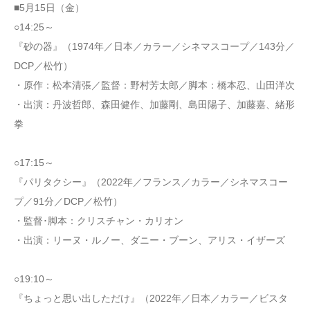
■5月15日（金）
○14:25～
『砂の器』（1974年／日本／カラー／シネマスコープ／143分／
DCP／松竹）
・原作：松本清張／監督：野村芳太郎／脚本：橋本忍、山田洋次
・出演：丹波哲郎、森田健作、加藤剛、島田陽子、加藤嘉、緒形
拳
○17:15～
『パリタクシー』（2022年／フランス／カラー／シネマスコー
プ／91分／DCP／松竹）
・監督･脚本：クリスチャン・カリオン
・出演：リーヌ・ルノー、ダニー・ブーン、アリス・イザーズ
○19:10～
『ちょっと思い出しただけ』（2022年／日本／カラー／ビスタ