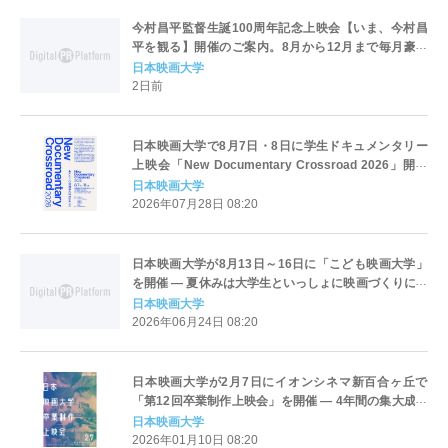
今村昌平監督生誕100周年記念上映会【いま、今村昌
平を観る】開催のご案内。8月から12月まで毎月豪華
登壇者を迎えて川崎市アートセンターで開催 ＜日本
日本映画大学
映画大学＞
2日前
日本映画大学で8月7日・8日に学生ドキュメンタリー
上映会「New Documentary Crossroad 2026」開催
― ドキュメンタリー映画を学ぶ大学・映画学校が集
日本映画大学
合、トークイベントも実施
2026年07月28日 08:20
日本映画大学が8月13日～16日に「こども映画大学」
を開催 ― 夏休みは大学生といっしょに映画づくりにチ
ャレンジ！
日本映画大学
2026年06月24日 08:20
日本映画大学が2月7日にイオンシネマ新百合ヶ丘で
「第12回卒業制作上映会」を開催 ― 4年間の集大成を
スクリーンで上映
日本映画大学
2026年01月10日 08:20