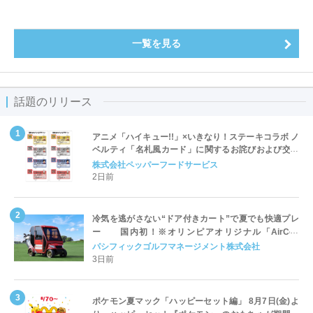
一覧を見る
話題のリリース
アニメ「ハイキュー!!」×いきなり！ステーキコラボ ノ
ベルティ「名札風カード」に関するお詫びおよび交換
対応についてのご案内
株式会社ペッパーフードサービス
2日前
冷気を逃がさない“ドア付きカート”で夏でも快適プレ
ー 国内初！※オリンピアオリジナル「AirCon
Cart（エアコンカート）」導入 | ＰＧＭ
パシフィックゴルフマネージメント株式会社
3日前
ポケモン夏マック「ハッピーセット編」 8月7日(金)よ