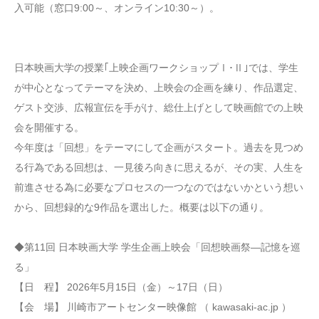
入可能（窓口9:00～、オンライン10:30～）。
日本映画大学の授業｢上映企画ワークショップⅠ･Ⅱ｣では、学生
が中心となってテーマを決め、上映会の企画を練り、作品選定、
ゲスト交渉、広報宣伝を手がけ、総仕上げとして映画館での上映
会を開催する。
今年度は「回想」をテーマにして企画がスタート。過去を見つめ
る行為である回想は、一見後ろ向きに思えるが、その実、人生を
前進させる為に必要なプロセスの一つなのではないかという想い
から、回想録的な9作品を選出した。概要は以下の通り。
◆第11回 日本映画大学 学生企画上映会「回想映画祭―記憶を巡
る」
【日 程】 2026年5月15日（金）～17日（日）
【会 場】 川崎市アートセンター映像館 （ kawasaki-ac.jp ）