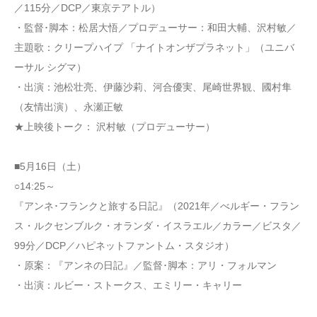
／115分／DCP／東京テアトル）
・監督･脚本：松居大悟／プロデューサー：和田大輔、沢村敏／
主題歌：クリープハイプ 「ナイトオンザプラネット」（ユニバ
ーサル シグマ）
・出演：池松壮亮、伊藤沙莉、河合優実、尾崎世界観、國村隼
（友情出演）、永瀬正敏
★上映後トーク： 沢村敏（プロデューサー）
■5月16日（土）
○14:25～
『アンネ･フランクと旅する日記』（2021年／べルギー・フラン
ス・ルクセンブルク・オランダ・イスラエル／カラー／ビスタ／
99分／DCP／ハピネットファントム・スタジオ）
・原案：『アンネの日記』／監督･脚本：アリ・フォルマン
・出演：ルビー・ストークス、エミリー・キャリー