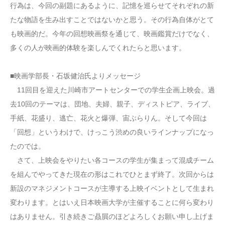
行為は、今回の副題にあるように、記憶を巡らせてそれぞれの新
たな物語を生み出すことではないかと思う。その行為自体がとて
も映画的だ。今年の回想映画祭を通じて、映画鑑賞だけでなく、
多くの人が映画的体験を楽しんでくれたらと思います。
■映画学部長・石坂健治氏よりメッセージ
11回目を迎えた川崎市アートセンターでの学生企画上映会。過
去10回のテーマは、団地、夫婦、親子、ディストピア、ライブ、
手紙、花盛り、逃亡、花火と爆弾、宙ぶらりん。そして今回は
「回想」というわけで、けっこう渋めの良いラインナップになっ
たのでは。
さて、上映会をやりたい各コースの学生が集まって混成チーム
を組んでやってきた現在の形はこれでひとまず終了。次回からは
新設のマネジメントコースが主導する上映イベントとして生まれ
変わります。とはいえ日本映画大学が主催することに何ら変わり
はありません。引き続きご贔屓のほどよろしくお願い申し上げま