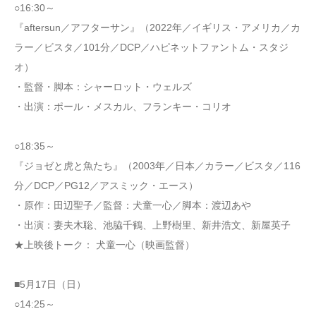
○16:30～
『aftersun／アフターサン』（2022年／イギリス・アメリカ／カ
ラー／ビスタ／101分／DCP／ハピネットファントム・スタジ
オ）
・監督・脚本：シャーロット・ウェルズ
・出演：ポール・メスカル、フランキー・コリオ
○18:35～
『ジョゼと虎と魚たち』（2003年／日本／カラー／ビスタ／116
分／DCP／PG12／アスミック・エース）
・原作：田辺聖子／監督：犬童一心／脚本：渡辺あや
・出演：妻夫木聡、池脇千鶴、上野樹里、新井浩文、新屋英子
★上映後トーク： 犬童一心（映画監督）
■5月17日（日）
○14:25～