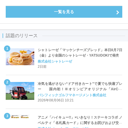
一覧を見る
話題のリリース
シャトレーゼ「マッケンチーズブレッド」本日8月7日
（金）より全国のシャトレーゼ・YATSUDOKIで発売
株式会社シャトレーゼ
2日前
冷気を逃がさない“ドア付きカート”で夏でも快適プレ
ー 国内初！※オリンピアオリジナル「AirCon
Cart（エアコンカート）」導入 | ＰＧＭ
パシフィックゴルフマネージメント株式会社
2026年08月06日 10:21
アニメ「ハイキュー!!」×いきなり！ステーキコラボ ノ
ベルティ「名札風カード」に関するお詫びおよび交換