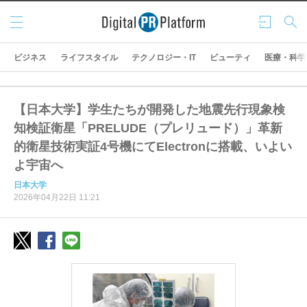
メニ
ログ
検索
ュー
イン
ビジネス
ライフスタイル
テクノロジー・IT
ビューティ
医療・科学
【日本大学】学生たちが開発した地震先行現象検
知検証衛星「PRELUDE（プレリュード）」革新
的衛星技術実証4号機にてElectronに搭載、いよい
よ宇宙へ
日本大学
2026年04月22日 11:21