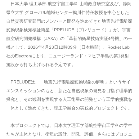
日本大学 理工学部 航空宇宙工学科 山﨑政彦研究室及び、静岡
県立大学 グローバル地域センター鴨川仁特任教授を中心とした
自然災害研究部門のメンバーと開発を進めてきた地震先行電離圏
変動現象検知検証衛星「PRELUDE（プレリュード）」が、宇宙
航空研究開発機構（JAXA）の「革新的衛星技術実証4号機」の一
機として、2026年4月23日12時09分（日本時間）、Rocket Lab
社のElectronにより、ニュージーランド・マヒア半島の第1発射
施設から打ち上げられる予定です。
PRELUDEは、「地震先行電離圏変動現象の解明」というサイ
エンスミッションのもと、新たな自然現象の発見を目指す理学的
探究と、その観測を実現する人工衛星の開発という工学的挑戦を
一体として進めてきた、理工学融合の実践的プロジェクトです。
本プロジェクトでは、日本大学理工学部航空宇宙工学科の学生
たちが主体となり、衛星の設計、開発、評価、さらにはプロジェ