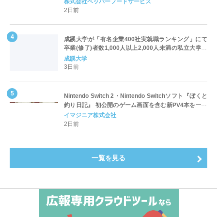
対応についてのご案内
株式会社ペッパーフードサービス
2日前
成蹊大学が「有名企業400社実就職ランキング」にて
卒業(修了)者数1,000人以上2,000人未満の私立大学で
全国第1位を獲得！～実就職率は26.5%（前年比＋
成蹊大学
4.3pt）に伸長、東京の私立大学でも10位にランクイン
3日前
～
Nintendo Switch 2・Nintendo Switchソフト『ぼくと
釣り日記』 初公開のゲーム画面を含む新PV4本を一挙
公開！
イマジニア株式会社
2日前
一覧を見る