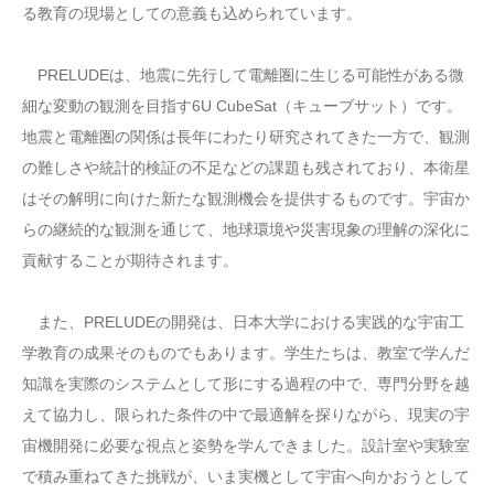
る教育の現場としての意義も込められています。
PRELUDEは、地震に先行して電離圏に生じる可能性がある微
細な変動の観測を目指す6U CubeSat（キューブサット）です。
地震と電離圏の関係は長年にわたり研究されてきた一方で、観測
の難しさや統計的検証の不足などの課題も残されており、本衛星
はその解明に向けた新たな観測機会を提供するものです。宇宙か
らの継続的な観測を通じて、地球環境や災害現象の理解の深化に
貢献することが期待されます。
また、PRELUDEの開発は、日本大学における実践的な宇宙工
学教育の成果そのものでもあります。学生たちは、教室で学んだ
知識を実際のシステムとして形にする過程の中で、専門分野を越
えて協力し、限られた条件の中で最適解を探りながら、現実の宇
宙機開発に必要な視点と姿勢を学んできました。設計室や実験室
で積み重ねてきた挑戦が、いま実機として宇宙へ向かおうとして