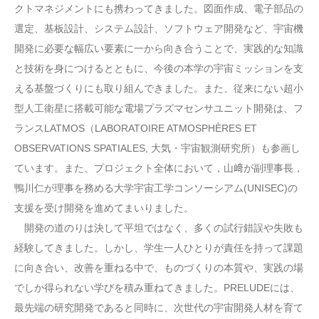
クトマネジメントにも携わってきました。図面作成、電子部品の
選定、基板設計、システム設計、ソフトウェア開発など、宇宙機
開発に必要な幅広い要素に一から向き合うことで、実践的な知識
と技術を身につけるとともに、今後の本学の宇宙ミッションを支
える基盤づくりにも取り組んできました。また、従来にない超小
型人工衛星に搭載可能な電場プラズマセンサユニット開発は、フ
ランスLATMOS（LABORATOIRE ATMOSPHÈRES ET
OBSERVATIONS SPATIALES, 大気・宇宙観測研究所）も参画し
ています。また、プロジェクト全体において，山﨑が副理事長，
鴨川仁が理事を務める大学宇宙工学コンソーシアム(UNISEC)の
支援を受け開発を進めてまいりました。
開発の道のりは決して平坦ではなく、多くの試行錯誤や失敗も
経験してきました。しかし、学生一人ひとりが責任を持って課題
に向き合い、改善を重ねる中で、ものづくりの本質や、実践の場
でしか得られない学びを積み重ねてきました。PRELUDEには、
最先端の研究開発であると同時に、次世代の宇宙開発人材を育て