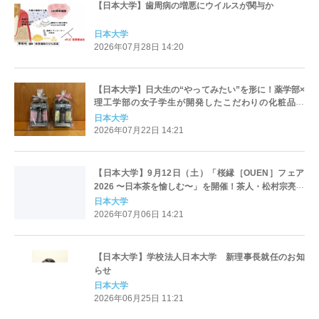
【日本大学】歯周病の増悪にウイルスが関与か
日本大学
2026年07月28日 14:20
【日本大学】日大生の“やってみたい”を形に！薬学部×
理工学部の女子学生が開発したこだわりの化粧品が
「自主創造プロジェクト」から誕生、販売をスタート
日本大学
2026年07月22日 14:21
【日本大学】9月12日（土）「桜縁［OUEN］フェア
2026 〜日本茶を愉しむ〜」を開催！茶人・松村宗亮氏
による特別トークや日本茶マルシェ、ミニ鉄道など、
日本大学
五感で楽しむ秋の1日
2026年07月06日 14:21
【日本大学】学校法人日本大学 新理事長就任のお知
らせ
日本大学
2026年06月25日 11:21