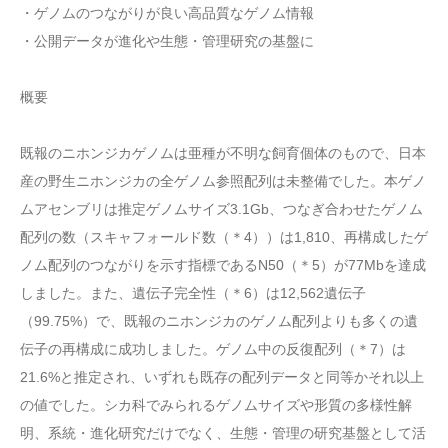
・ゲノムのつながりが良い高品質なゲノム情報
・公開データが進化や生態・管理研究の基盤に
概要
既報のニホンジカゲノムは亜種が不明な飼育個体のもので、日本
産の野生ニホンジカの全ゲノム参照配列は未整備でした。本ゲノ
ムアセンブリは推定ゲノムサイズ3.1Gb、つなぎ合わせたゲノム
配列の数（スキャフォールド数（＊4））は1,810、再構成したゲ
ノム配列のつながりを示す指標であるN50（＊5）が77Mbを達成
しました。また、遺伝子完全性（＊6）は12,562遺伝子
（99.75%）で、既報のニホンジカのゲノム配列よりも多くの遺
伝子の再構成に成功しました。ゲノム中の反復配列（＊7）は
21.6%と推定され、いずれも既存の配列データと同等かそれ以上
の値でした。シカ科でみられるゲノムサイズや形質の多様性解
明、系統・進化研究だけでなく、生態・管理の研究基盤として活