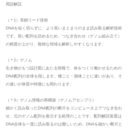
用語解説
（＊1）長鎖リード技術
DNAを短く切らずに、より長いまとまりのまま読み取る解析技術
です。長い配列を読めるため、つなぎ合わせ（ゲノム組み立て）
の精度が上がり、複雑な領域も解析しやすくなります。
（＊2）ゲノム
生き物がもつ設計図にあたる情報で、体をつくり働かせるための
DNA配列の全体を指します。種ごと・個体ごとに違いがあり、そ
の違いが体質や特徴にも関わります。
（＊3）ゲノム情報の再構築（ゲノムアセンブリ）
細かく読み取ったDNA配列の断片をコンピュータ上でつなぎ合わ
せ、元のゲノム配列を復元する処理のことです。配列解読装置は
DNA全体を一度に読み取るのは難しいため、DNAを細かい断片と