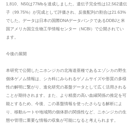
1,810、N50は77Mbを達成しました。遺伝子完全性は12,562遺伝
子（99.75%）が完成として評価され、反復配列の割合は21.63%
でした。データは日本の国際DNAデータバンクであるDDBJと米
国アメリカ国立生物工学情報センター（NCBI）で公開されてい
ます。
今後の展開
本研究で公開したニホンジカの北海道亜種であるエゾシカの野生
個体ゲノム情報は、シカ科にみられるゲノムサイズや形質の多様
性の解明に繋がり、進化研究の基盤データとして広く活用される
ことが期待されます。また、より精度の高い血縁関係の推定を可
能とするため、今後、この基盤情報を使ったさらなる解析によ
り、移動ルートや地域間の個体群の関係性など、ニホンジカの生
態や管理に重要な情報の収集が可能になると考えられます。