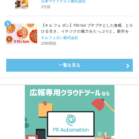
ッペ」「マンゴースムージー」8月5日（水）から販売
日本マクドナルド株式会社
開始
2日前
【キル フェ ボン】FIG fair プチプチとした食感、とろ
ける甘さ、イチジクの魅力をたっぷりと。新作を含
め、イチジク尽くしの全4種が登場8月20日（木）スタ
キルフェボン株式会社
ート
20時間前
一覧を見る