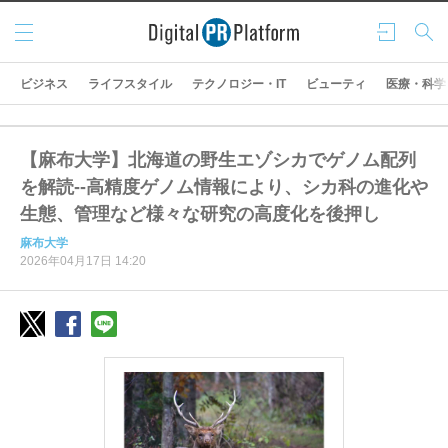
メニ
ログ
検索
ュー
イン
ビジネス
ライフスタイル
テクノロジー・IT
ビューティ
医療・科学
【麻布大学】北海道の野生エゾシカでゲノム配列
を解読--高精度ゲノム情報により、シカ科の進化や
生態、管理など様々な研究の高度化を後押し
麻布大学
2026年04月17日 14:20