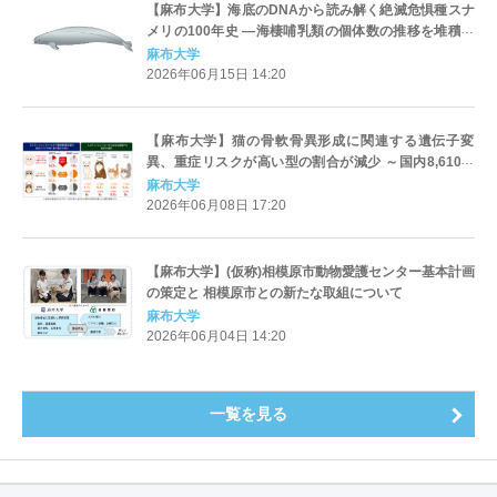
【麻布大学】海底のDNAから読み解く絶滅危惧種スナ
メリの100年史 ―海棲哺乳類の個体数の推移を堆積物
DNAから推定―
麻布大学
2026年06月15日 14:20
【麻布大学】猫の骨軟骨異形成に関連する遺伝子変
異、重症リスクが高い型の割合が減少 ～国内8,610頭
の品種横断的な変異頻度の調査により、適切な繁殖管
麻布大学
理に向けた遺伝子検査の重要性が示唆
2026年06月08日 17:20
【麻布大学】(仮称)相模原市動物愛護センター基本計画
の策定と 相模原市との新たな取組について
麻布大学
2026年06月04日 14:20
一覧を見る