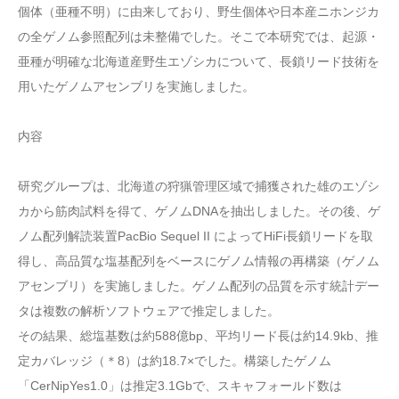
個体（亜種不明）に由来しており、野生個体や日本産ニホンジカ
の全ゲノム参照配列は未整備でした。そこで本研究では、起源・
亜種が明確な北海道産野生エゾシカについて、長鎖リード技術を
用いたゲノムアセンブリを実施しました。
内容
研究グループは、北海道の狩猟管理区域で捕獲された雄のエゾシ
カから筋肉試料を得て、ゲノムDNAを抽出しました。その後、ゲ
ノム配列解読装置PacBio Sequel II によってHiFi長鎖リードを取
得し、高品質な塩基配列をベースにゲノム情報の再構築（ゲノム
アセンブリ）を実施しました。ゲノム配列の品質を示す統計デー
タは複数の解析ソフトウェアで推定しました。
その結果、総塩基数は約588億bp、平均リード長は約14.9kb、推
定カバレッジ（＊8）は約18.7×でした。構築したゲノム
「CerNipYes1.0」は推定3.1Gbで、スキャフォールド数は