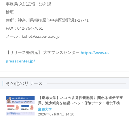
事務局 入試広報・渉外課
檜垣
住所：神奈川県相模原市中央区淵野辺1-17-71
FAX：042-754-7661
メール：koho@azabu-u.ac.jp
【リリース発信元】 大学プレスセンター
https://www.u-
presscenter.jp/
その他のリリース
【麻布大学】ネコの多発性嚢胞腎に関わる遺伝子変
異、減少傾向を確認～ペット保険データ・遺伝子検査
データを解析～
麻布大学
2026年07月07日 14:20