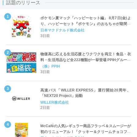
話題のリリース
ポケモン夏マック「ハッピーセット編」 8月7日(金)よ
り、ハッピーセット『ポケモン』のおもちゃが期間限
定登場
日本マクドナルド株式会社
3日前
物価高に応える生活応援とワクワクを両立！食品・衣
料・生活用品など全222種類が一挙登場 PPIHグループ
「夏福袋」＆セール 8月6日(木)より順次スタート
（株）PPIH
3日前
高速バス「WILLER EXPRESS」運行開始20周年、
「NEXT20 Project」始動
WILLER株式会社
2日前
McCaféの人気レギュラー商品フラッペ＆スムージーが
初のリニューアル！「クッキー＆クリームチョコフラ