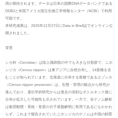
用が期待されます。データは日本の国際DNAデータバンクである
DDBJと米国アメリカ国立生物工学情報センター（NCBI）で利用
可能です。
本研究成果は、2025年12月27日にData in Brief誌でオンライン公
開されました。
背景
シカ科（Cervidae）は陸上偶蹄類の中でも大きな分類群で、ニホ
ンジカ（Cervus nippon）は東アジアに自然分布し、14亜種を含
むことが知られています。北海道に分布する亜種であるエゾシカ
（Cervus nippon yesoensis）は、生態・管理の観点から研究が
進んでおり、遺伝学的研究からは過去の深刻なボトルネック後に
分布が拡大した可能性も示されています。一方で、全ゲノム解析
は集団動態・系統・形質の分子基盤解明に有用であるにもかかわ
らず、これまで報告されていたニホンジカのゲノムは中国の飼育