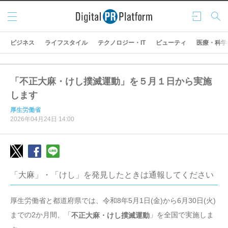
メニ
ログ
検索
ュー
イン
ビジネス
ライフスタイル
テクノロジー・IT
ビューティ
医療・科学
「不正大麻・けし撲滅運動」を５月１日から実施
します
厚生労働省
2026年04月24日 14:00
「大麻」・「けし」を発見したときは通報してください
厚生労働省と都道府県では、令和8年5月1日(金)から6月30日(火)
までの2か月間、「
」を全国で実施しま
不正大麻・けし撲滅運動