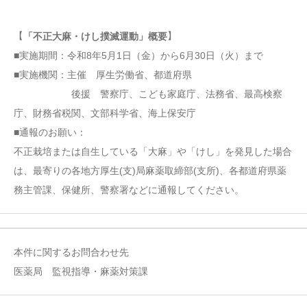
【
】
「不正大麻・けし撲滅運動」概要
■実施期間：令和8年5月1日（金）から6月30日（火）まで
■実施機関：主催 厚生労働省、都道府県
後援 警察庁、こども家庭庁、法務省、最高検察
庁、財務省税関、文部科学省、海上保安庁
■通報のお願い：
不正栽培または自生している「大麻」や「けし」を発見した場合
は、最寄りの各地方厚生(支)局麻薬取締部(支所)、各都道府県薬
務主管課、保健所、警察署などに通報してください。
本件に関するお問合わせ先
医薬局 監視指導・麻薬対策課