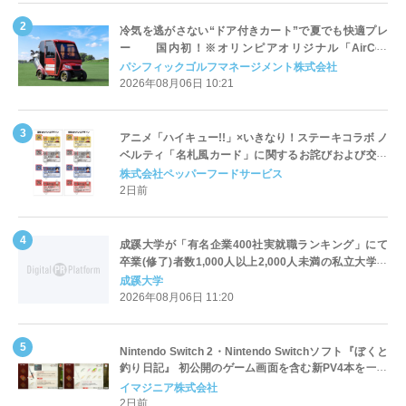
冷気を逃がさない“ドア付きカート”で夏でも快適プレ
ー 国内初！※オリンピアオリジナル「AirCon
Cart（エアコンカート）」導入 | ＰＧＭ
パシフィックゴルフマネージメント株式会社
2026年08月06日 10:21
アニメ「ハイキュー!!」×いきなり！ステーキコラボ ノ
ベルティ「名札風カード」に関するお詫びおよび交換
対応についてのご案内
株式会社ペッパーフードサービス
2日前
成蹊大学が「有名企業400社実就職ランキング」にて
卒業(修了)者数1,000人以上2,000人未満の私立大学で
全国第1位を獲得！～実就職率は26.5%（前年比＋
成蹊大学
4.3pt）に伸長、東京の私立大学でも10位にランクイン
2026年08月06日 11:20
～
Nintendo Switch 2・Nintendo Switchソフト『ぼくと
釣り日記』 初公開のゲーム画面を含む新PV4本を一挙
公開！
イマジニア株式会社
2日前