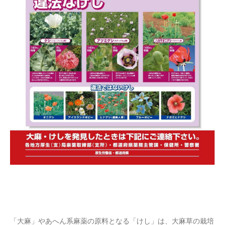
「大麻」やあへん系麻薬の原料となる「けし」は、大麻草の栽培