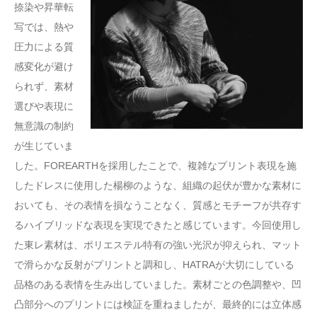
捺染や昇華転
写では、熱や
圧力による質
感変化が避け
られず、素材
選びや表現に
無意識の制約
が生じていま
した。FOREARTHを採用したことで、複雑なプリント表現を施
したドレスに使用した楊柳のような、組織の起伏が豊かな素材に
おいても、その表情を損なうことなく、質感とモチーフが共存す
るハイブリッドな表現を実現できたと感じています。今回使用し
た東レ素材は、ポリエステル特有の強い光沢が抑えられ、マット
で滑らかな反射がプリントと調和し、HATRAが大切にしている
品格のある表情を生み出していました。素材ごとの色調整や、凹
凸部分へのプリントには検証を重ねましたが、最終的には立体感