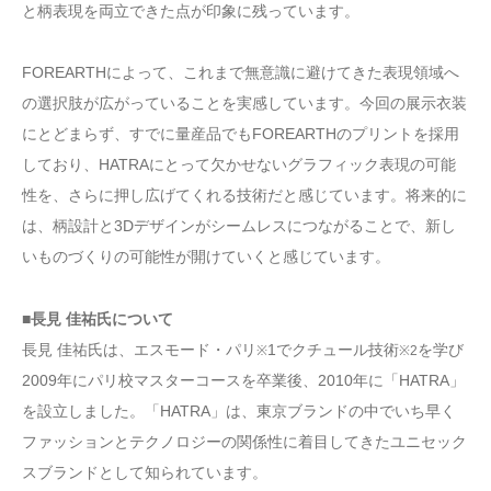
と柄表現を両立できた点が印象に残っています。
FOREARTHによって、これまで無意識に避けてきた表現領域へ
の選択肢が広がっていることを実感しています。今回の展示衣装
にとどまらず、すでに量産品でもFOREARTHのプリントを採用
しており、HATRAにとって欠かせないグラフィック表現の可能
性を、さらに押し広げてくれる技術だと感じています。将来的に
は、柄設計と3Dデザインがシームレスにつながることで、新し
いものづくりの可能性が開けていくと感じています。
■長見 佳祐氏について
長見 佳祐氏は、エスモード・パリ
1でクチュール技術
を学び
※
※2
2009年にパリ校マスターコースを卒業後、2010年に「HATRA」
を設立しました。「HATRA」は、東京ブランドの中でいち早く
ファッションとテクノロジーの関係性に着目してきたユニセック
スブランドとして知られています。