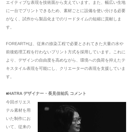
エイティブな表現を技術面から支えています。また、幅広い生地
に一台でプリントできるため、素材ごとに設備を使い分ける必要
がなく、試作から製品化までのリードタイムの短縮に貢献しま
す。
FOREARTHは、従来の捺染工程で必要とされてきた大量の水や
前後処理工程を行わないプリント方式を採用しています。これに
より、デザインの自由度を高めながら、環境への負荷を抑えたテ
キスタイル表現を可能にし、クリエーターの表現を支援していま
す。
■HATRA デザイナー・長見佳祐氏 コメント
今回ポリエス
テル素材を用
いた制作にお
いて、従来の