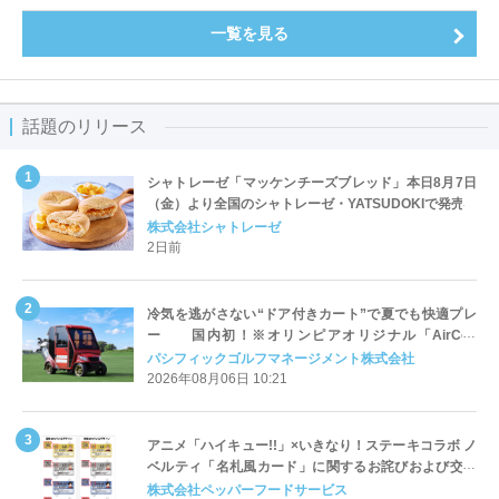
一覧を見る
話題のリリース
シャトレーゼ「マッケンチーズブレッド」本日8月7日
（金）より全国のシャトレーゼ・YATSUDOKIで発売
株式会社シャトレーゼ
2日前
冷気を逃がさない“ドア付きカート”で夏でも快適プレ
ー 国内初！※オリンピアオリジナル「AirCon
Cart（エアコンカート）」導入 | ＰＧＭ
パシフィックゴルフマネージメント株式会社
2026年08月06日 10:21
アニメ「ハイキュー!!」×いきなり！ステーキコラボ ノ
ベルティ「名札風カード」に関するお詫びおよび交換
対応についてのご案内
株式会社ペッパーフードサービス