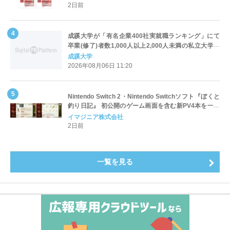
2日前
成蹊大学が「有名企業400社実就職ランキング」にて
卒業(修了)者数1,000人以上2,000人未満の私立大学で
全国第1位を獲得！～実就職率は26.5%（前年比＋
成蹊大学
4.3pt）に伸長、東京の私立大学でも10位にランクイン
2026年08月06日 11:20
～
Nintendo Switch 2・Nintendo Switchソフト『ぼくと
釣り日記』 初公開のゲーム画面を含む新PV4本を一挙
公開！
イマジニア株式会社
2日前
一覧を見る