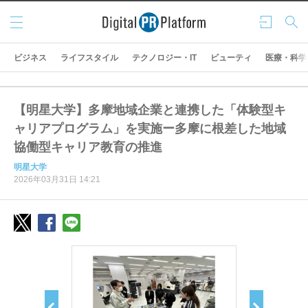
メニ
ログ
検索
ュー
イン
ビジネス
ライフスタイル
テクノロジー・IT
ビューティ
医療・科学
【明星大学】多摩地域企業と連携した「体験型キ
ャリアプログラム」を実施ー多摩に根差した地域
協働型キャリア教育の推進
明星大学
2026年03月31日 14:21