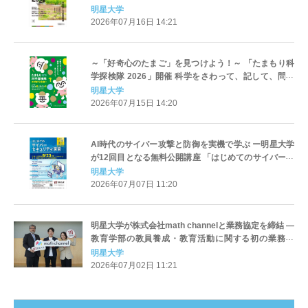
2026」最終発表会を開催
明星大学
2026年07月16日 14:21
～「好奇心のたまご」を見つけよう！～ 「たまもり科
学探検隊 2026」開催 科学をさわって、記して、問い
を持ち帰ろう
明星大学
2026年07月15日 14:20
AI時代のサイバー攻撃と防御を実機で学ぶ ー明星大学
が12回目となる無料公開講座 「はじめてのサイバーセ
キュリティ演習」を開催
明星大学
2026年07月07日 11:20
明星大学が株式会社math channelと業務協定を締結 ―
教育学部の教員養成・教育活動に関する初の業務提
携、「数学のお兄さん」 横山明日希氏と連携
明星大学
2026年07月02日 11:21