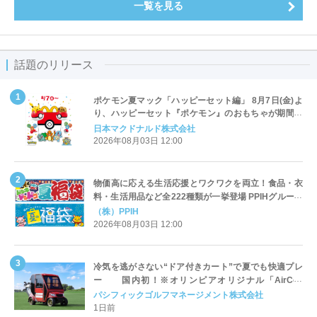
一覧を見る
話題のリリース
ポケモン夏マック「ハッピーセット編」 8月7日(金)よ
り、ハッピーセット『ポケモン』のおもちゃが期間限
定登場
日本マクドナルド株式会社
2026年08月03日 12:00
物価高に応える生活応援とワクワクを両立！食品・衣
料・生活用品など全222種類が一挙登場 PPIHグループ
「夏福袋」＆セール 8月6日(木)より順次スタート
（株）PPIH
2026年08月03日 12:00
冷気を逃がさない“ドア付きカート”で夏でも快適プレ
ー 国内初！※オリンピアオリジナル「AirCon
Cart（エアコンカート）」導入 | ＰＧＭ
パシフィックゴルフマネージメント株式会社
1日前