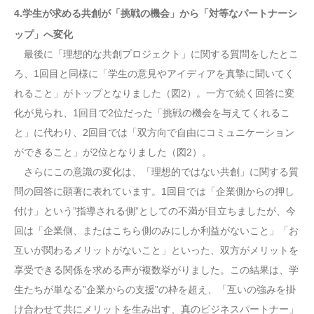
4.学生が求める共創が「挑戦の機会」から「対等なパートナーシ
ップ」へ変化
最後に「理想的な共創プロジェクト」に関する質問をしたとこ
ろ、1回目と同様に「学生の意見やアイディアを真摯に聞いてく
れること」がトップとなりました（図2）。一方で続く回答に変
化が見られ、1回目で2位だった「挑戦の機会を与えてくれるこ
と」に代わり、2回目では「双方向で自由にコミュニケーション
ができること」が2位となりました（図2）。
さらにこの意識の変化は、「理想的ではない共創」に関する質
問の回答に顕著に表れています。1回目では「企業側からの押し
付け」という”指導される側”としての不満が目立ちましたが、今
回は「企業側、またはこちら側のみにしか利益がないこと」「お
互いが関わるメリットがないこと」といった、双方がメリットを
享受できる関係を求める声が複数挙がりました。この結果は、学
生たちが単なる”企業からの支援”の枠を超え、「互いの強みを掛
け合わせて共にメリットを生み出す、真のビジネスパートナー」