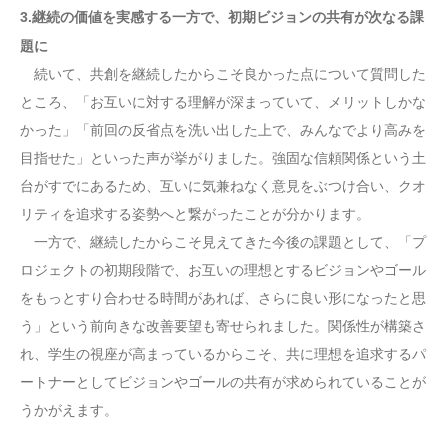
3.継続の価値を実感する一方で、初期ビジョンの共有が次なる課
題に
続いて、共創を継続したからこそ良かった点について質問した
ところ、「お互いに対する理解が深まっていて、メリットしかな
かった」「前回の反省点を洗い出した上で、みんなでより高みを
目指せた」といった声が挙がりました。強固な信頼関係という土
台がすでにあるため、互いに気兼ねなく意見をぶつけ合い、クオ
リティを追求する姿勢へと繋がったことが分かります。
一方で、継続したからこそ見えてきた今後の課題として、「プ
ロジェクトの初期段階で、お互いの理想とするビジョンやゴール
をもっとすり合わせる時間があれば、さらに良い形になったと思
う」という前向きな改善要望も寄せられました。関係性が構築さ
れ、学生の視座が高まっているからこそ、共に理想を追求するパ
ートナーとしてビジョンやゴールの共有が求められていることが
うかがえます。