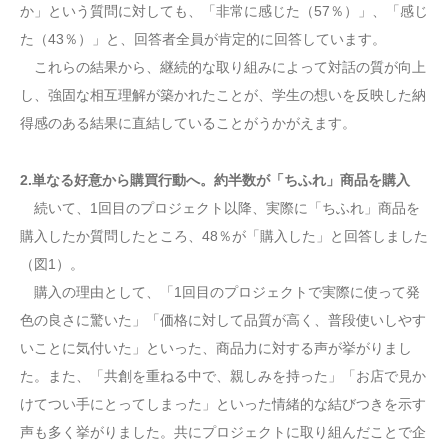
か」という質問に対しても、「非常に感じた（57％）」、「感じ
た（43％）」と、回答者全員が肯定的に回答しています。
これらの結果から、継続的な取り組みによって対話の質が向上
し、強固な相互理解が築かれたことが、学生の想いを反映した納
得感のある結果に直結していることがうかがえます。
2.単なる好意から購買行動へ。約半数が「ちふれ」商品を購入
続いて、1回目のプロジェクト以降、実際に「ちふれ」商品を
購入したか質問したところ、48％が「購入した」と回答しました
（図1）。
購入の理由として、「1回目のプロジェクトで実際に使って発
色の良さに驚いた」「価格に対して品質が高く、普段使いしやす
いことに気付いた」といった、商品力に対する声が挙がりまし
た。また、「共創を重ねる中で、親しみを持った」「お店で見か
けてつい手にとってしまった」といった情緒的な結びつきを示す
声も多く挙がりました。共にプロジェクトに取り組んだことで企