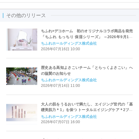
その他のリリース
ちふれ×デコホーム 初のオリジナルコラボ商品を発売
「ちふれ もっちり 保湿シリーズ」 ～2026年9月1日
（火）より一部デコホーム店舗およびニトリネットに
ちふれホールディングス株式会社
て販売開始～
2026年07月16日 10:00
歴史ある高知よさこいチーム「とらっくよさこい」へ
の協賛のお知らせ
ちふれホールディングス株式会社
2026年07月14日 11:00
大人の肌をうるおいで満たし、エイジング世代の「基
礎美肌力＊1」を保つ トータルエイジングケア＊2ブラ
ンド「AYAKA」より『モイスト ケア アミュレット シ
ちふれホールディングス株式会社
リーズ』新発売
2026年07月07日 16:00