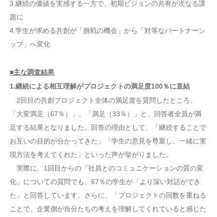
3.継続の価値を実感する一方で、初期ビジョンの共有が次なる課
題に
4.学生が求める共創が「挑戦の機会」から「対等なパートナーシ
ップ」へ変化
■主な調査結果
1.継続による相互理解がプロジェクトの満足度100％に直結
2回目の共創プロジェクト全体の満足度を質問したところ、
「大変満足（67％）」、「満足（33％）」と、回答者全員が満
足する結果となりました。回答の理由として、「継続することで
お互いの目的が分かってきた」「学生の意見を尊重し、一緒に実
現方法を考えてくれた」といった声が挙がりました。
実際に、1回目からの「社員とのコミュニケーションの質の変
化」についての質問でも、67％の学生が「より深い対話ができ
た」と回答しています。さらに、「プロジェクトの回数を重ねる
ことで、企業側が自分たちの考えを理解してくれていると感じた