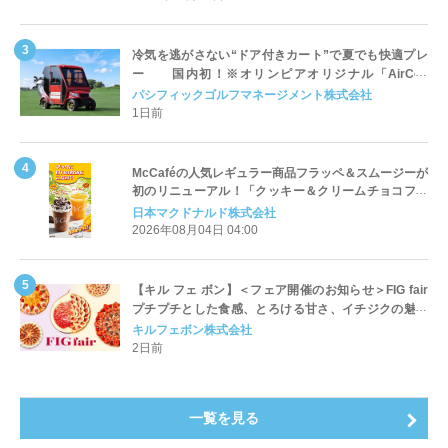
冷気を逃がさない“ドア付きカート”で夏でも快適プレ
ー 国内初！※オリンピアオリジナル「AirCon
Cart（エアコンカート）」導入 | ＰＧＭ
パシフィックゴルフマネージメント株式会社
1日前
McCaféの人気レギュラー商品フラッペ＆スムージーが
初のリニューアル！「クッキー＆クリームチョコフラ
ッペ」「マンゴースムージー」8月5日（水）から販売
日本マクドナルド株式会社
開始
2026年08月04日 04:00
【キル フェ ボン】＜フェア開催のお知らせ＞FIG fair
プチプチとした食感、とろける甘さ、イチジクの魅力
をたっぷりと。新作を含め、イチジク尽くしの全4種が
キルフェボン株式会社
登場8月20日（木）スタート
2日前
一覧を見る