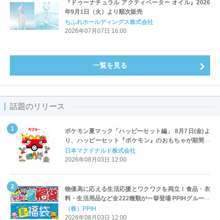
『ドゥーナチュラル アクティベーター オイル』2026
年9月1日（火）より順次販売
ちふれホールディングス株式会社
2026年07月07日 16:00
一覧を見る
話題のリリース
ポケモン夏マック「ハッピーセット編」 8月7日(金)よ
り、ハッピーセット『ポケモン』のおもちゃが期間限
定登場
日本マクドナルド株式会社
2026年08月03日 12:00
物価高に応える生活応援とワクワクを両立！食品・衣
料・生活用品など全222種類が一挙登場 PPIHグループ
「夏福袋」＆セール 8月6日(木)より順次スタート
（株）PPIH
2026年08月03日 12:00