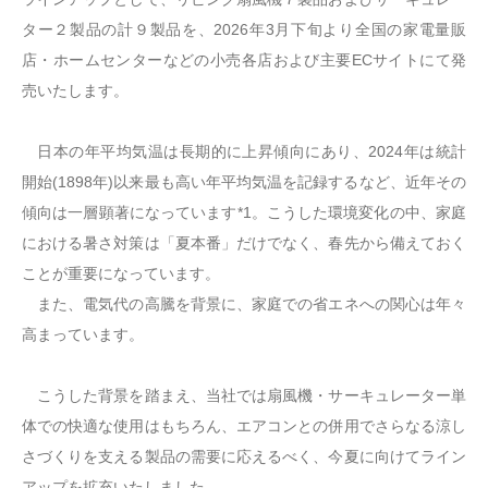
ター２製品の計９製品を、2026年3月下旬より全国の家電量販
店・ホームセンターなどの小売各店および主要ECサイトにて発
売いたします。
日本の年平均気温は長期的に上昇傾向にあり、2024年は統計
開始(1898年)以来最も高い年平均気温を記録するなど、近年その
傾向は一層顕著になっています*1。こうした環境変化の中、家庭
における暑さ対策は「夏本番」だけでなく、春先から備えておく
ことが重要になっています。
また、電気代の高騰を背景に、家庭での省エネへの関心は年々
高まっています。
こうした背景を踏まえ、当社では扇風機・サーキュレーター単
体での快適な使用はもちろん、エアコンとの併用でさらなる涼し
さづくりを支える製品の需要に応えるべく、今夏に向けてライン
アップを拡充いたしました。