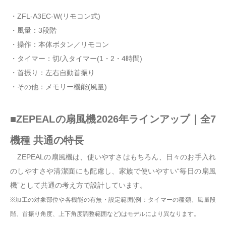
・ZFL-A3EC-W(リモコン式)
・風量：3段階
・操作：本体ボタン／リモコン
・タイマー：切/入タイマー(1・2・4時間)
・首振り：左右自動首振り
・その他：メモリー機能(風量)
■ZEPEALの扇風機2026年ラインアップ｜全7
機種 共通の特長
ZEPEALの扇風機は、使いやすさはもちろん、日々のお手入れ
のしやすさや清潔面にも配慮し、家族で使いやすい“毎日の扇風
機”として共通の考え方で設計しています。
※加工の対象部位や各機能の有無・設定範囲(例：タイマーの種類、風量段
階、首振り角度、上下角度調整範囲など)はモデルにより異なります。