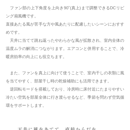
ファン部の上下角度を上向き90˚(真上)まで調整できるDCリビ
ング扇風機です。
直接あたる風が苦手な方や風あたりに配慮したいシーンにおすす
めです。
天井に当てて跳ね返ったやわらかな風が拡散され、室内全体の
温度ムラの解消につながります。エアコンと併用することで、冷
暖房効率の向上にも役立ちます。
また、ファンを真上に向けて使うことで、室内干しの衣類に風
を当てやすく、部屋干し時の乾燥補助にも活用できます。
逆回転モードを搭載しており、冷房時に床付近にたまりやすい
冷たい空気を部屋全体に行き渡らせるなど、季節を問わず空気循
環をサポートします。