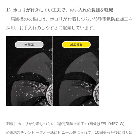
1）ホコリが付きにくい工夫で、お手入れの負担を軽減
扇風機の羽根には、ホコリが付着しづらい*3静電気防止加工を
採用。お手入れのしやすさに配慮しています。
羽根にホコリが付着しづらい〈静電気防止加工〉(画像はZFL-D4EC-W)
※発泡スチレンビーズと一緒にビニール袋に入れて、10回振った後に取り出