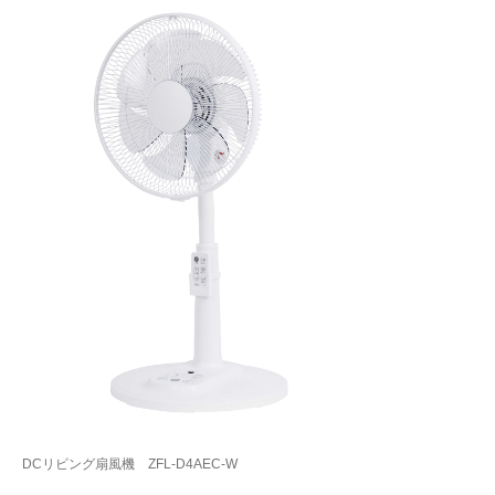
DCリビング扇風機 ZFL-D4AEC-W