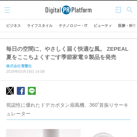
メニ
ログ
検索
ュー
イン
ビジネス
ライフスタイル
テクノロジー・IT
ビューティ
医療・科学
毎日の空間に、やさしく届く快適な風。 ZEPEAL
夏をここちよくすごす季節家電９製品を発売
株式会社電響社
2026年03月19日 14:08
視認性に優れたドデカボタン扇風機、360˚首振りサーキ
ュレーター