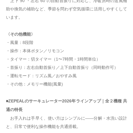
上下 90˚・左右 60˚の自動首振りに対応し、冷暖房時の送風補
助や換気の補助など、季節を問わず空気循環に活用しやすくして
います。
〈その他機能〉
・風量：8段階
・操作：本体ボタン／リモコン
・タイマー：切タイマー（1〜7時間・1時間単位）
・首振り：左右自動首振り／上下自動首振り（同時動作可）
・運転モード：リズム風／おやすみ風
・その他：メモリー機能(風量)
■ZEPEALのサーキュレーター2026年ラインアップ｜全２機種 共
通の特長
お手入れは手早く、使い方はシンプルに——分解・水洗い設計
と、日常で便利な操作機能を共通搭載。