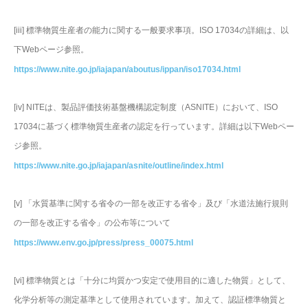
[iii] 標準物質生産者の能力に関する一般要求事項。ISO 17034の詳細は、以
下Webページ参照。
https://www.nite.go.jp/iajapan/aboutus/ippan/iso17034.html
[iv] NITEは、製品評価技術基盤機構認定制度（ASNITE）において、ISO
17034に基づく標準物質生産者の認定を行っています。詳細は以下Webペー
ジ参照。
https://www.nite.go.jp/iajapan/asnite/outline/index.html
[v] 「水質基準に関する省令の一部を改正する省令」及び「水道法施行規則
の一部を改正する省令」の公布等について
https://www.env.go.jp/press/press_00075.html
[vi] 標準物質とは「十分に均質かつ安定で使用目的に適した物質」として、
化学分析等の測定基準として使用されています。加えて、認証標準物質と