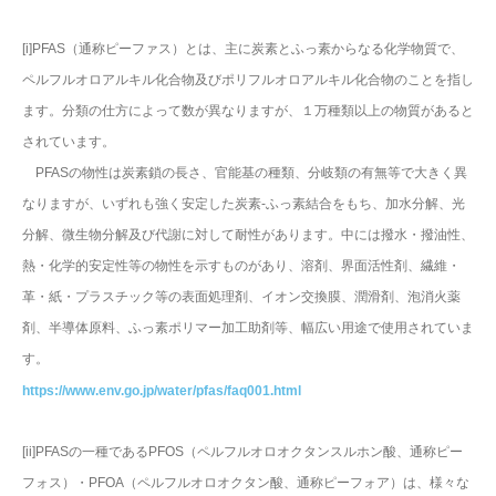
[i]PFAS（通称ピーファス）とは、主に炭素とふっ素からなる化学物質で、
ペルフルオロアルキル化合物及びポリフルオロアルキル化合物のことを指し
ます。分類の仕方によって数が異なりますが、１万種類以上の物質があると
されています。
PFASの物性は炭素鎖の長さ、官能基の種類、分岐類の有無等で大きく異
なりますが、いずれも強く安定した炭素-ふっ素結合をもち、加水分解、光
分解、微生物分解及び代謝に対して耐性があります。中には撥水・撥油性、
熱・化学的安定性等の物性を示すものがあり、溶剤、界面活性剤、繊維・
革・紙・プラスチック等の表面処理剤、イオン交換膜、潤滑剤、泡消火薬
剤、半導体原料、ふっ素ポリマー加工助剤等、幅広い用途で使用されていま
す。
https://www.env.go.jp/water/pfas/faq001.html
[ii]PFASの一種であるPFOS（ペルフルオロオクタンスルホン酸、通称ピー
フォス）・PFOA（ペルフルオロオクタン酸、通称ピーフォア）は、様々な