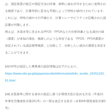
は、測定装置の校正や測定方法の評価、材料に値を付与するために使用され
る物質であり、計量学的に妥当な手順によって特性が値付けされています。
これには、特性の値やその不確かさ、計量トレーサビリティが記載された認
証書が付随します。
例えば、水道水等に含まれるPFOS・PFOAなどの分析対象となる成分の値
（濃度）が未知の場合、物差しのような存在である「PFOS・PFOA濃度が
決定されている認証標準物質」と比較して、分析したい成分の濃度を決定す
ることができます。
[ⅶ] NITEが認定した事業者の認定情報は以下のとおり。
https://www.nite.go.jp/iajapan/asnite/information/info_asnite_20251225_
01.html
[ⅷ] 水質基準に関する省令の規定に基づき環境大臣が定める方法（平成15
年厚生労働省告示第261号）の一部を改正する告示（令和8年環境省告示第5
号）