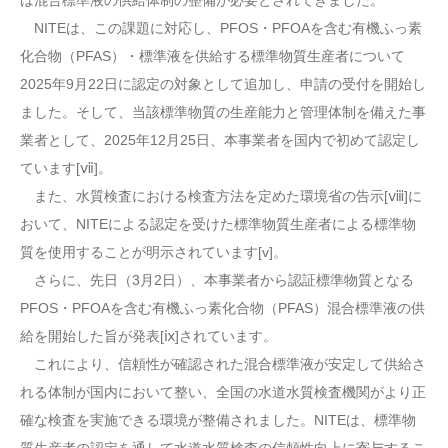
は混合標準液の供給体制の整備が必要とされてきました。
NITEは、この課題に対応し、PFOS・PFOAを含む有機ふっ素
化合物（PFAS）・標準液を供給する標準物質生産者について
2025年9月22日に認定の対象として追加し、申請の受付を開始し
ました。そして、当該標準物質の生産能力と管理体制を備えた事
業者として、2025年12月25日、本事業者を国内で初めて認定し
ています[ⅶ]。
また、水質検査における検査方法を定めた環境省の告示[ⅷ]に
おいて、NITEによる認定を受けた標準物質生産者による標準物
質を使用することが明示されています[v]。
さらに、先日（3月2日）、本事業者から認証標準物質となる
PFOS・PFOAを含む有機ふっ素化合物（PFAS）混合標準液の供
給を開始した旨が発表[ⅸ]されています。
これにより、信頼性が確認された混合標準液が安定して供給さ
れる体制が国内において整い、全国の水道水質検査機関がより正
確な検査を実施できる環境が整備されました。NITEは、標準物