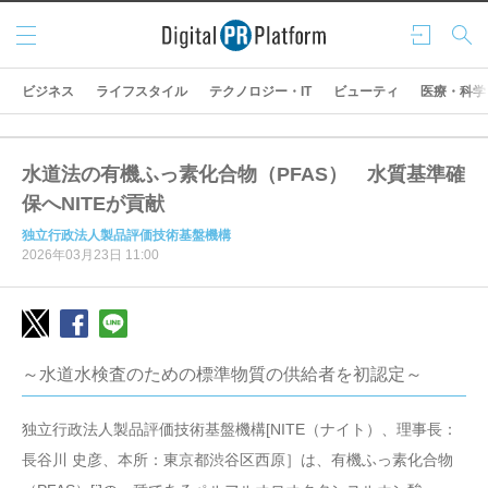
メニ
ログ
検索
ュー
イン
ビジネス
ライフスタイル
テクノロジー・IT
ビューティ
医療・科学
水道法の有機ふっ素化合物（PFAS） 水質基準確
保へNITEが貢献
独立行政法人製品評価技術基盤機構
2026年03月23日 11:00
～水道水検査のための標準物質の供給者を初認定～
独立行政法人製品評価技術基盤機構[NITE（ナイト）、理事長：
長谷川 史彦、本所：東京都渋谷区西原］は、有機ふっ素化合物