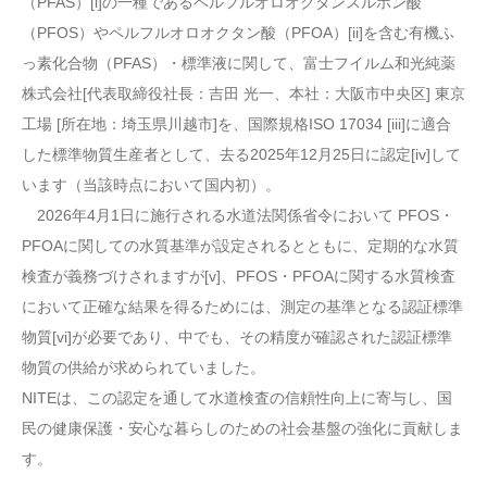
（PFAS）[i]の一種であるペルフルオロオクタンスルホン酸
（PFOS）やペルフルオロオクタン酸（PFOA）[ii]を含む有機ふ
っ素化合物（PFAS）・標準液に関して、富士フイルム和光純薬
株式会社[代表取締役社長：吉田 光一、本社：大阪市中央区] 東京
工場 [所在地：埼玉県川越市]を、国際規格ISO 17034 [iii]に適合
した標準物質生産者として、去る2025年12月25日に認定[iv]して
います（当該時点において国内初）。
2026年4月1日に施行される水道法関係省令において PFOS・
PFOAに関しての水質基準が設定されるとともに、定期的な水質
検査が義務づけされますが[v]、PFOS・PFOAに関する水質検査
において正確な結果を得るためには、測定の基準となる認証標準
物質[vi]が必要であり、中でも、その精度が確認された認証標準
物質の供給が求められていました。
NITEは、この認定を通して水道検査の信頼性向上に寄与し、国
民の健康保護・安心な暮らしのための社会基盤の強化に貢献しま
す。