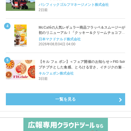
Cart（エアコンカート）」導入 | ＰＧＭ
パシフィックゴルフマネージメント株式会社
2日前
McCaféの人気レギュラー商品フラッペ＆スムージーが
初のリニューアル！「クッキー＆クリームチョコフラ
ッペ」「マンゴースムージー」8月5日（水）から販売
日本マクドナルド株式会社
開始
2026年08月04日 04:00
【キル フェ ボン】＜フェア開催のお知らせ＞FIG fair
プチプチとした食感、とろける甘さ、イチジクの魅力
をたっぷりと。新作を含め、イチジク尽くしの全4種が
キルフェボン株式会社
登場8月20日（木）スタート
3日前
一覧を見る