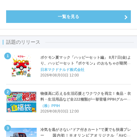
一覧を見る
話題のリリース
ポケモン夏マック「ハッピーセット編」 8月7日(金)よ
り、ハッピーセット『ポケモン』のおもちゃが期間限
定登場
日本マクドナルド株式会社
2026年08月03日 12:00
物価高に応える生活応援とワクワクを両立！食品・衣
料・生活用品など全222種類が一挙登場 PPIHグループ
「夏福袋」＆セール 8月6日(木)より順次スタート
（株）PPIH
2026年08月03日 12:00
冷気を逃がさない“ドア付きカート”で夏でも快適プレ
ー 国内初！※オリンピアオリジナル「AirCon