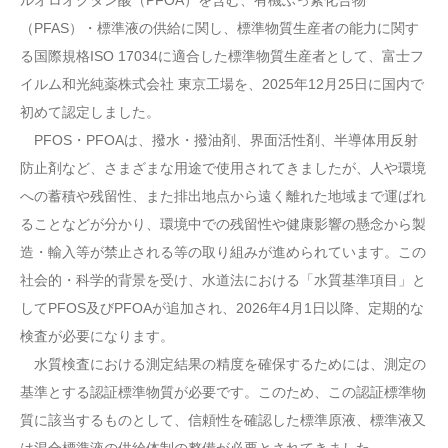
ルオロオクタン酸（PFOA）を含む、有機ふっ素化合物
（PFAS）・標準液の供給に関し、標準物質生産者の能力に関す
る国際規格ISO 17034に適合した標準物質生産者として、富士フ
イルム和光純薬株式会社 東京工場を、2025年12月25日に国内で
初めて認定しました。
PFOS・PFOAは、撥水・撥油剤、界面活性剤、半導体用反射
防止剤など、さまざまな用途で使用されてきましたが、人や環境
への蓄積や残留性、また排出地点から遠く離れた地域まで運ばれ
ることなどが分かり、環境中での残留性や健康影響の懸念から製
造・輸入等が禁止される等の取り組みが進められています。この
社会的・科学的背景を受け、水道法における「水質基準項目」と
してPFOS及びPFOAが追加され、2026年4月1日以降、定期的な
検査が必要になります。
水質検査における測定結果の精度を確保するためには、測定の
基準とする認証標準物質が必要です。このため、この認証標準物
質に該当するものとして、信頼性を確認した標準原液、標準液又