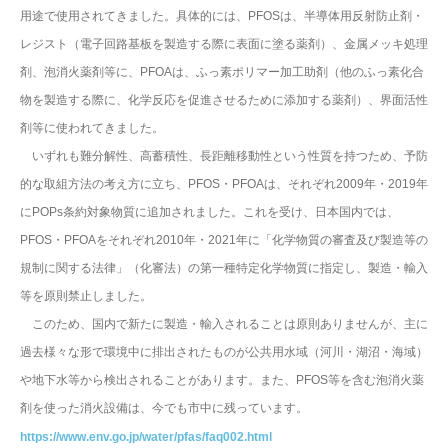
用途で使用されてきました。具体的には、PFOSは、半導体用反射防止剤・
レジスト（電子回路基板を製造する際に表面に塗る薬剤）、金属メッキ処理
剤、泡消火薬剤等に、PFOAは、ふっ素ポリマー加工助剤（他のふっ素化合
物を製造する際に、化学反応を促進させるために添加する薬剤）、界面活性
剤等に使われてきました。
いずれも難分解性、高蓄積性、長距離移動性という性質を持つため、予防
的な取組方法の考え方に立ち、PFOS・PFOAは、それぞれ2009年・2019年
にPOPs条約対象物質に追加されました。これを受け、日本国内では、
PFOS・PFOAをそれぞれ2010年・2021年に「化学物質の審査及び製造等の
規制に関する法律」（化審法）の第一種特定化学物質に指定し、製造・輸入
等を原則禁止しました。
このため、国内で新たに製造・輸入されることは原則ありませんが、主に
過去様々な形で環境中に排出されたものが公共用水域（河川・湖沼・海域）
や地下水等から検出されることがあります。また、PFOS等を含む泡消火薬
剤を使った消火設備は、今でも市中に残っています。
https://www.env.go.jp/water/pfas/faq002.html