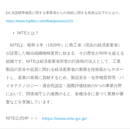
[ix] 当該標準物質に関する事業者からの供給に関する発表は以下のとおり。
https://www.fujifilm.com/ffwk/ja/news/315
NITEとは？
NITEは、昭和３年（1928年）に商工省（現在の経済産業省）
が設置した輸出絹織物検査所に始まる、その歴史が90年を超える
組織です。NITEは経済産業省所管の行政執行法人として、工業
製品の安全や品質に関わる経済産業省の業務を技術面からサポー
トし、産業の発展に貢献するため、製品安全・化学物質管理・バ
イオテクノロジー・適合性認定・国際評価技術の5つの事業分野
において、関係省庁との連携のもと、各種法令に基づく業務や審
査などを実施しています。
NITE公式HP ＞＞
https://www.nite.go.jp/