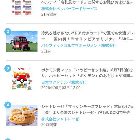
ベルティ「名札風カード」に関するお詫びおよび交換
対応についてのご案内
株式会社ペッパーフードサービス
21時間前
冷気を逃がさない“ドア付きカート”で夏でも快適プレ
ー 国内初！※オリンピアオリジナル「AirCon
Cart（エアコンカート）」導入 | ＰＧＭ
パシフィックゴルフマネージメント株式会社
2日前
ポケモン夏マック「ハッピーセット編」 8月7日(金)よ
り、ハッピーセット『ポケモン』のおもちゃが期間限
定登場
日本マクドナルド株式会社
2026年08月03日 12:00
シャトレーゼ「マッケンチーズブレッド」本日8月7日
（金）より全国のシャトレーゼ・YATSUDOKIで発売
株式会社シャトレーゼ
20時間前