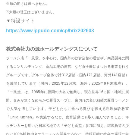
※麺の硬さは選べません。
※太麺の替玉はございません。
▼特設サイト
https://www.ippudo.com/cp/brix202603
株式会社力の源ホールディングスについて
ラーメン店「一風堂」を中心に、国内外の飲食店舗の運営や、商品開発に関
するコンサルティング、食品工場の運営、など食全般にまつわる事業を行う
グループです。グループ全体で計312店舗（国内171店舗、海外141店舗）
を展開しています（国内：2025年12月末、海外：2025年9月末現在）。
「一風堂」は、1985年に福岡の大名で創業し、現在世界16ヵ国・地域に展
開。臭みが無くなめらかな豚骨スープと、歯切れの良い細麺の豚骨ラーメン
で人気を博しています。子どもたちに食べる喜びを伝える料理体験教室
「Child Kitchen」を実施するなど、食育活動にも取り組んできました。キ
ッチンカーを用いた日本各地での「子ども食堂」参加に加え、環境負荷の少
ない100%植物由来のラーメンを開発するなど、持続可能な社会の実現に向