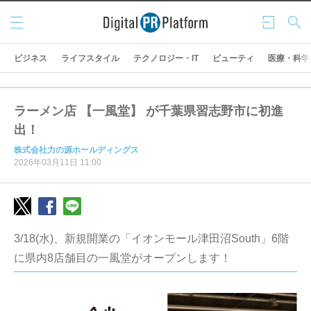
メニ
ログ
検索
ュー
イン
ビジネス
ライフスタイル
テクノロジー・IT
ビューティ
医療・科学
ラーメン店 【一風堂】 が千葉県習志野市に初進
出！
株式会社力の源ホールディングス
2026年03月11日 11:00
3/18(水)、新規開業の「イオンモール津田沼South」6階
に県内8店舗目の一風堂がオープンします！