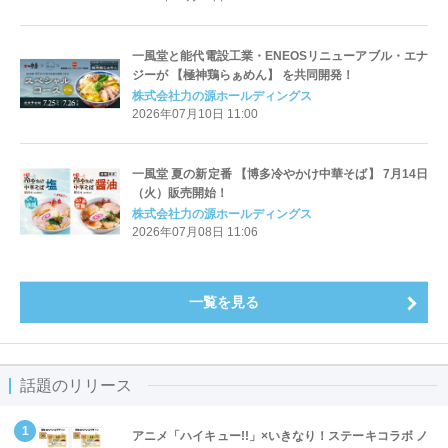
一風堂と能代電設工業・ENEOSリニューアブル・エナ
ジーが 【極神鶏らぁめん】 を共同開発！
株式会社力の源ホールディングス
2026年07月10日 11:00
一風堂 夏の新定番 【博多冷やかけ中華そば】 7月14日
（火）販売開始！
株式会社力の源ホールディングス
2026年07月08日 11:06
一覧を見る
話題のリリース
アニメ「ハイキュー!!」×いきなり！ステーキコラボ ノ