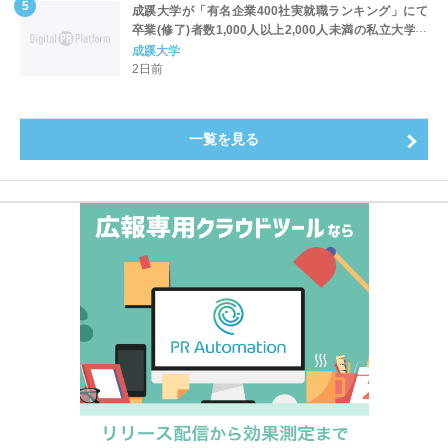
成蹊大学が「有名企業400社実就職ランキング」にて
卒業(修了)者数1,000人以上2,000人未満の私立大学で
全国第1位を獲得！～実就職率は26.5%（前年比＋
成蹊大学
4.3pt）に伸長、東京の私立大学でも10位にランクイン
2日前
～
一覧を見る