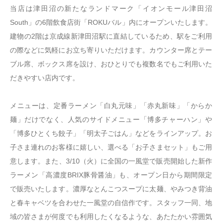
当店は津田沼の新たなランドマーク「イオンモール津田沼
South」の6階飲食店街「ROKUバル」内にオープンいたします。
建物の2階は京成線新津田沼駅に直結しているため、駅をご利用
の際などに気軽にお立ち寄りいただけます。カウンター席とテー
ブル席、ボックス席を設け、おひとりでも複数名でもご利用いた
だきやすい店内です。
メニューは、定番ラーメン「白丸元味」「赤丸新味」「からか
麺」だけでなく、人気のサイドメニュー「博多チャーハン」や
「博多ひとくち餃子」「明太子ごはん」などをラインアップ。お
子さま連れのお客様に嬉しい、選べる「お子さまセット」もご用
意します。また、3/10（火）に全国の一風堂で販売開始した新作
ラーメン「高濃度BRIX豚骨醤油」も、オープン日から期間限定
で販売いたします。濃厚なとんこつスープに太麺、やみつき背油
と春キャベツを合わせた一風堂の自信作です。スタッフ一同、地
域の皆さまが何度でも利用したくなるような、あたたかい雰囲気