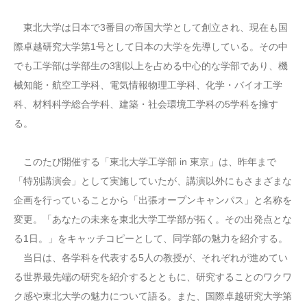
東北大学は日本で3番目の帝国大学として創立され、現在も国
際卓越研究大学第1号として日本の大学を先導している。その中
でも工学部は学部生の3割以上を占める中心的な学部であり、機
械知能・航空工学科、電気情報物理工学科、化学・バイオ工学
科、材料科学総合学科、建築・社会環境工学科の5学科を擁す
る。
このたび開催する「東北大学工学部 in 東京」は、昨年まで
「特別講演会」として実施していたが、講演以外にもさまざまな
企画を行っていることから「出張オープンキャンパス」と名称を
変更。「あなたの未来を東北大学工学部が拓く。その出発点とな
る1日。」をキャッチコピーとして、同学部の魅力を紹介する。
当日は、各学科を代表する5人の教授が、それぞれが進めてい
る世界最先端の研究を紹介するとともに、研究することのワクワ
ク感や東北大学の魅力について語る。また、国際卓越研究大学第