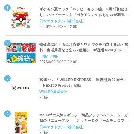
ポケモン夏マック「ハッピーセット編」 8月7日(金)よ
り、ハッピーセット『ポケモン』のおもちゃが期間限
定登場
日本マクドナルド株式会社
2026年08月03日 12:00
物価高に応える生活応援とワクワクを両立！食品・衣
料・生活用品など全222種類が一挙登場 PPIHグループ
「夏福袋」＆セール 8月6日(木)より順次スタート
（株）PPIH
2026年08月03日 12:00
高速バス「WILLER EXPRESS」運行開始20周年、
「NEXT20 Project」始動
WILLER株式会社
2日前
McCaféの人気レギュラー商品フラッペ＆スムージーが
初のリニューアル！「クッキー＆クリームチョコフラ
ッペ」「マンゴースムージー」8月5日（水）から販売
日本マクドナルド株式会社
開始
2日前