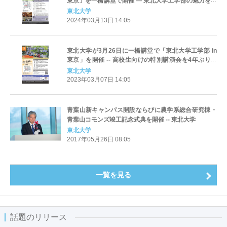
東京」を一橋講堂で開催 ― 東北大学工学部の魅力を高
校生・受験生に紹介
東北大学
2024年03月13日 14:05
東北大学が3月26日に一橋講堂で「東北大学工学部 in
東京」を開催 -- 高校生向けの特別講演会を4年ぶりに
実施
東北大学
2023年03月07日 14:05
青葉山新キャンパス開設ならびに農学系総合研究棟・
青葉山コモンズ竣工記念式典を開催 -- 東北大学
東北大学
2017年05月26日 08:05
一覧を見る
話題のリリース