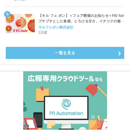
【キル フェ ボン】＜フェア開催のお知らせ＞FIG fair
プチプチとした食感、とろける甘さ、イチジクの魅力
をたっぷりと。新作を含め、イチジク尽くしの全4種が
キルフェボン株式会社
登場8月20日（木）スタート
1日前
一覧を見る