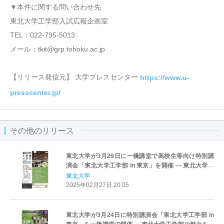
▼本件に関する問い合わせ先
東北大学工学部入試広報企画室
TEL：022-795-5013
メール：tkit@grp.tohoku.ac.jp
【リリース発信元】 大学プレスセンター
https://www.u-
presscenter.jp/
その他のリリース
東北大学が3月29日に一橋講堂で高校生等向け特別講
演会「東北大学工学部 in 東京」を開催 ― 東北大学工
学部の魅力を高校生・受験生に紹介
東北大学
2025年02月27日 20:05
東北大学が3月24日に特別講演会「東北大学工学部 in