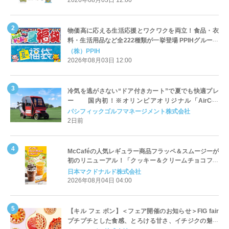
2026年08月03日 12:00
物価高に応える生活応援とワクワクを両立！食品・衣
料・生活用品など全222種類が一挙登場 PPIHグループ
「夏福袋」＆セール 8月6日(木)より順次スタート
（株）PPIH
2026年08月03日 12:00
冷気を逃がさない“ドア付きカート”で夏でも快適プレ
ー 国内初！※オリンピアオリジナル「AirCon
Cart（エアコンカート）」導入 | ＰＧＭ
パシフィックゴルフマネージメント株式会社
2日前
McCaféの人気レギュラー商品フラッペ＆スムージーが
初のリニューアル！「クッキー＆クリームチョコフラ
ッペ」「マンゴースムージー」8月5日（水）から販売
日本マクドナルド株式会社
開始
2026年08月04日 04:00
【キル フェ ボン】＜フェア開催のお知らせ＞FIG fair
プチプチとした食感、とろける甘さ、イチジクの魅力