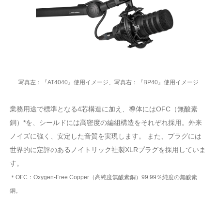
写真左：『AT4040』使用イメージ、写真右：『BP40』使用イメージ
業務用途で標準となる4芯構造に加え、導体にはOFC（無酸素
銅）*を、シールドには高密度の編組構造をそれぞれ採用。外来
ノイズに強く、安定した音質を実現します。 また、プラグには
世界的に定評のあるノイトリック社製XLRプラグを採用していま
す。
＊OFC：Oxygen-Free Copper（高純度無酸素銅）99.99％純度の無酸素
銅。