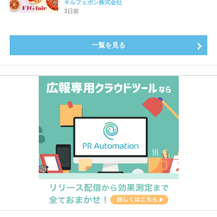
をたっぷりと。新作を含め、イチジク尽くしの全4種が
キルフェボン株式会社
登場8月20日（木）スタート
3日前
一覧を見る