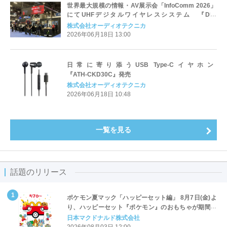
世界最大規模の情報・AV展示会「InfoComm 2026」
にてUHFデジタルワイヤレスシステム 『D50
wireless』を発表
株式会社オーディオテクニカ
2026年06月18日 13:00
日常に寄り添うUSB Type‑Cイヤホン
『ATH‑CKD30C』発売
株式会社オーディオテクニカ
2026年06月18日 10:48
一覧を見る
話題のリリース
ポケモン夏マック「ハッピーセット編」 8月7日(金)よ
り、ハッピーセット『ポケモン』のおもちゃが期間限
定登場
日本マクドナルド株式会社