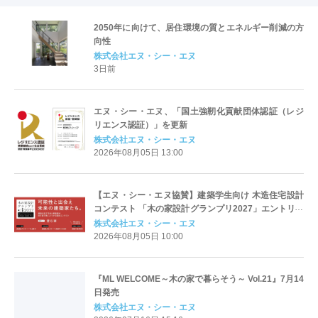
2050年に向けて、居住環境の質とエネルギー削減の方
向性
株式会社エヌ・シー・エヌ
3日前
エヌ・シー・エヌ、「国土強靭化貢献団体認証（レジ
リエンス認証）」を更新
株式会社エヌ・シー・エヌ
2026年08月05日 13:00
【エヌ・シー・エヌ協賛】建築学生向け 木造住宅設計
コンテスト 「木の家設計グランプリ2027」エントリー
開始
株式会社エヌ・シー・エヌ
2026年08月05日 10:00
『ML WELCOME～木の家で暮らそう～ Vol.21』7月14
日発売
株式会社エヌ・シー・エヌ