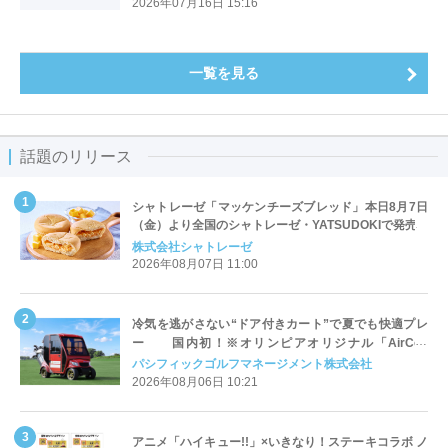
2026年07月16日 15:16
一覧を見る
話題のリリース
シャトレーゼ「マッケンチーズブレッド」本日8月7日
（金）より全国のシャトレーゼ・YATSUDOKIで発売
株式会社シャトレーゼ
2026年08月07日 11:00
冷気を逃がさない“ドア付きカート”で夏でも快適プレ
ー 国内初！※オリンピアオリジナル「AirCon
Cart（エアコンカート）」導入 | ＰＧＭ
パシフィックゴルフマネージメント株式会社
2026年08月06日 10:21
アニメ「ハイキュー!!」×いきなり！ステーキコラボ ノ