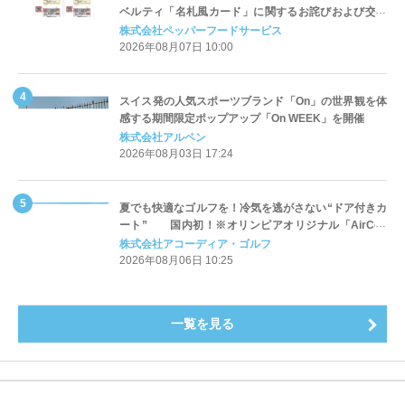
ベルティ「名札風カード」に関するお詫びおよび交換
対応についてのご案内
株式会社ペッパーフードサービス
2026年08月07日 10:00
スイス発の人気スポーツブランド「On」の世界観を体
感する期間限定ポップアップ「On WEEK」を開催
株式会社アルペン
2026年08月03日 17:24
夏でも快適なゴルフを！冷気を逃がさない“ドア付きカ
ート” 国内初！※オリンピアオリジナル「AirCon
Cart（エアコンカート）」導入 | アコーディア・ゴ
株式会社アコーディア・ゴルフ
ルフ
2026年08月06日 10:25
一覧を見る