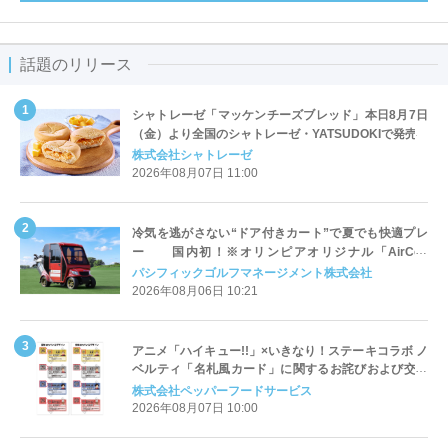
話題のリリース
シャトレーゼ「マッケンチーズブレッド」本日8月7日
（金）より全国のシャトレーゼ・YATSUDOKIで発売
株式会社シャトレーゼ
2026年08月07日 11:00
冷気を逃がさない“ドア付きカート”で夏でも快適プレ
ー 国内初！※オリンピアオリジナル「AirCon
Cart（エアコンカート）」導入 | ＰＧＭ
パシフィックゴルフマネージメント株式会社
2026年08月06日 10:21
アニメ「ハイキュー!!」×いきなり！ステーキコラボ ノ
ベルティ「名札風カード」に関するお詫びおよび交換
対応についてのご案内
株式会社ペッパーフードサービス
2026年08月07日 10:00