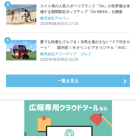
スイス発の人気スポーツブランド「On」の世界観を体
感する期間限定ポップアップ「On WEEK」を開催
株式会社アルペン
2026年08月03日 17:24
夏でも快適なゴルフを！冷気を逃がさない“ドア付きカ
ート” 国内初！※オリンピアオリジナル「AirCon
Cart（エアコンカート）」導入 | アコーディア・ゴ
株式会社アコーディア・ゴルフ
ルフ
2026年08月06日 10:25
一覧を見る