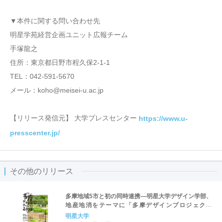
▼本件に関する問い合わせ先
明星学苑経営企画ユニット広報チーム
手塚龍之
住所：東京都日野市程久保2-1-1
TEL：042-591-5670
メール：koho@meisei-u.ac.jp
【リリース発信元】 大学プレスセンター
https://www.u-
presscenter.jp/
その他のリリース
多摩地域5市と初の同時連携―明星大学デザイン学部、
地産地消をテーマに「多摩デザインプロジェクト
2026」最終発表会を開催
明星大学