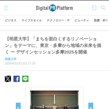
メニ
ログ
検索
ュー
イン
ビジネス
ライフスタイル
テクノロジー・IT
ビューティ
医療・科学
【明星大学】「まちを面白くするリノベーショ
ン」をテーマに、東京・多摩から地域の未来を描
く ー デザインセッション多摩2025を開催
明星大学
2026年02月13日 17:20