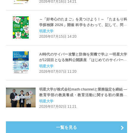
2026年07月16日 14:21
～「好奇心のたまご」を見つけよう！～ 「たまもり科
学探検隊 2026」開催 科学をさわって、記して、問い
を持ち帰ろう
明星大学
2026年07月15日 14:20
AI時代のサイバー攻撃と防御を実機で学ぶ ー明星大学
が12回目となる無料公開講座 「はじめてのサイバーセ
キュリティ演習」を開催
明星大学
2026年07月07日 11:20
明星大学が株式会社math channelと業務協定を締結 ―
教育学部の教員養成・教育活動に関する初の業務提
携、「数学のお兄さん」 横山明日希氏と連携
明星大学
2026年07月02日 11:21
一覧を見る