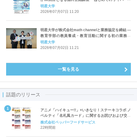
キュリティ演習」を開催
明星大学
2026年07月07日 11:20
明星大学が株式会社math channelと業務協定を締結 ―
教育学部の教員養成・教育活動に関する初の業務提
携、「数学のお兄さん」 横山明日希氏と連携
明星大学
2026年07月02日 11:21
一覧を見る
話題のリリース
アニメ「ハイキュー!!」×いきなり！ステーキコラボ ノ
ベルティ「名札風カード」に関するお詫びおよび交換
対応についてのご案内
株式会社ペッパーフードサービス
22時間前