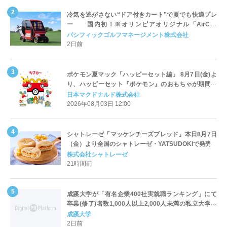
冷気を逃がさない“ドア付きカート”で夏でも快適プレ
ー 国内初！※オリンピアオリジナル「AirCon
Cart（エアコンカート）」導入 | ＰＧＭ
パシフィックゴルフマネージメント株式会社
2日前
ポケモン夏マック「ハッピーセット編」 8月7日(金)よ
り、ハッピーセット『ポケモン』のおもちゃが期間限
定登場
日本マクドナルド株式会社
2026年08月03日 12:00
シャトレーゼ「マッケンチーズブレッド」本日8月7日
（金）より全国のシャトレーゼ・YATSUDOKIで発売
株式会社シャトレーゼ
21時間前
成蹊大学が「有名企業400社実就職ランキング」にて
卒業(修了)者数1,000人以上2,000人未満の私立大学で
全国第1位を獲得！～実就職率は26.5%（前年比＋
成蹊大学
4.3pt）に伸長、東京の私立大学でも10位にランクイン
2日前