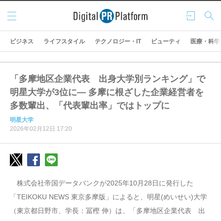
メニ
ログ
検索
ュー
イン
ビジネス
ライフスタイル
テクノロジー・IT
ビューティ
医療・科学
「多摩地区企業代表 出身大学別ランキング」で
明星大学が3位に― 多摩に根ざした企業経営者を
多数輩出、「代表輩出率」ではトップに
明星大学
2026年02月12日 17:20
株式会社帝国データバンクが2025年10月28日に発行した
「TEIKOKU NEWS 東京多摩版」によると、明星(めいせい)大学
（東京都日野市、学長：冨樫 伸）は、「多摩地区企業代表 出