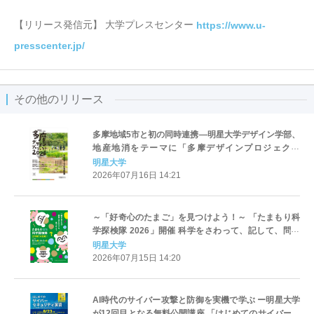
【リリース発信元】 大学プレスセンター
https://www.u-
presscenter.jp/
その他のリリース
多摩地域5市と初の同時連携―明星大学デザイン学部、
地産地消をテーマに「多摩デザインプロジェクト
2026」最終発表会を開催
明星大学
2026年07月16日 14:21
～「好奇心のたまご」を見つけよう！～ 「たまもり科
学探検隊 2026」開催 科学をさわって、記して、問い
を持ち帰ろう
明星大学
2026年07月15日 14:20
AI時代のサイバー攻撃と防御を実機で学ぶ ー明星大学
が12回目となる無料公開講座 「はじめてのサイバーセ