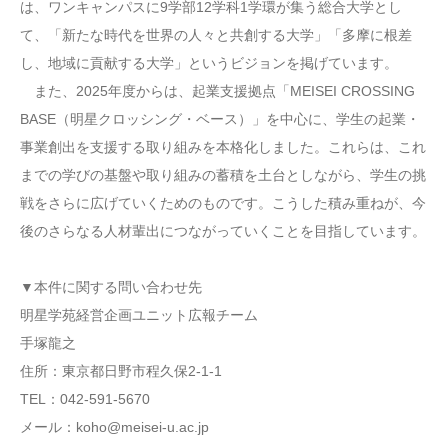
は、ワンキャンパスに9学部12学科1学環が集う総合大学とし
て、「新たな時代を世界の人々と共創する大学」「多摩に根差
し、地域に貢献する大学」というビジョンを掲げています。
また、2025年度からは、起業支援拠点「MEISEI CROSSING
BASE（明星クロッシング・ベース）」を中心に、学生の起業・
事業創出を支援する取り組みを本格化しました。これらは、これ
までの学びの基盤や取り組みの蓄積を土台としながら、学生の挑
戦をさらに広げていくためのものです。こうした積み重ねが、今
後のさらなる人材輩出につながっていくことを目指しています。
▼本件に関する問い合わせ先
明星学苑経営企画ユニット広報チーム
手塚龍之
住所：東京都日野市程久保2-1-1
TEL：042-591-5670
メール：koho@meisei-u.ac.jp