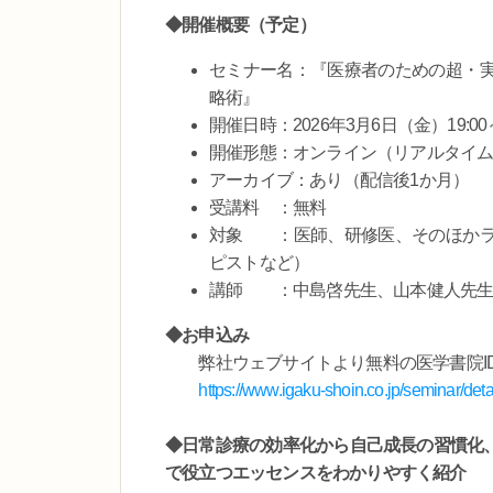
◆開催概要（予定）
セミナー名：『医療者のための超・
略術』
開催日時：2026年3月6日（金）19:00～
開催形態：オンライン（リアルタイ
アーカイブ：あり（配信後1か月）
受講料 ：無料
対象 ：医師、研修医、そのほかラ
ピストなど）
講師 ：中島啓先生、山本健人先
◆お申込み
弊社ウェブサイトより無料の医学書院ID
https://www.igaku-shoin.co.jp/seminar/de
◆
日常診療の効率化から自己成長の習慣化
で役立つエッセンスをわかりやすく紹介