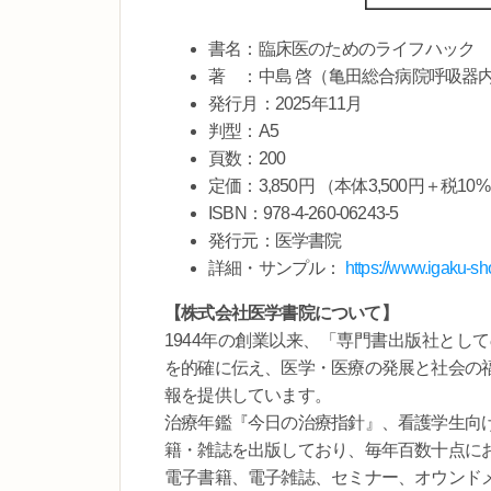
書名：臨床医のためのライフハック
著 ：中島 啓（亀田総合病院呼吸器
発行月：2025年11月
判型：A5
頁数：200
定価：3,850円 （本体3,500円＋税10
ISBN：978-4-260-06243-5
発行元：医学書院
詳細・サンプル：
https://www.igaku-sh
【株式会社医学書院について】
1944年の創業以来、「専門書出版社とし
を的確に伝え、医学・医療の発展と社会の
報を提供しています。
治療年鑑『今日の治療指針』、看護学生向
籍・雑誌を出版しており、毎年百数十点にお
電子書籍、電子雑誌、セミナー、オウンド