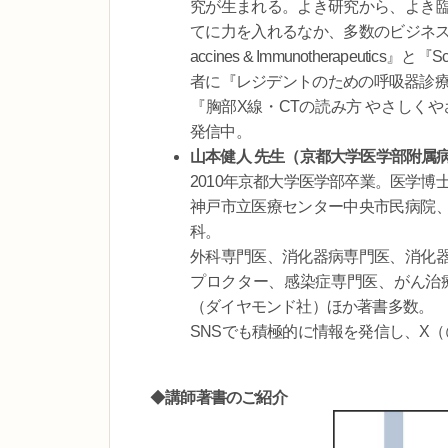
究が生まれる。よき研究から、よき
てに力を入れるなか、多数のビジネス
accines & Immunotherapeuti
者に『レジデントのための呼吸器診療
『胸部X線・CTの読み方 やさしくやさしく
発信中。
山本健人 先生（京都大学医学部附属
2010年京都大学医学部卒業。医学博
神戸市立医療センター中央市民病院
科。
外科専門医、消化器病専門医、消化
プロクター、感染症専門医、がん治
（ダイヤモンド社）ほか著書多数。
SNSでも積極的に情報を発信し、X（@k
◆
講師著書のご紹介