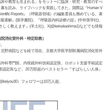
臨床や教育も生まれる」をモットーに臨床・研究・教育のすべ
書を読み、ライフハックを実践してきた。国際誌『Human V
cs』と『Scientific Reports』（呼吸器領域）の編集委員も務めている。著
最適解』(医学書院)、『呼吸器内科診療の掟』(中外医学社)、
教えます』(羊土社)。X(@keinakashima1)などでも情報
病院消化管外科・特定助教）
士。
、北野病院などを経て現在、京都大学医学部附属病院消化管外
器外科専門医、内視鏡外科技術認定医、ロボット支援手術認定
療認定医など。20万部超のベストセラー『すばらしい人体』
eiyou30）フォロワーは10万人超。