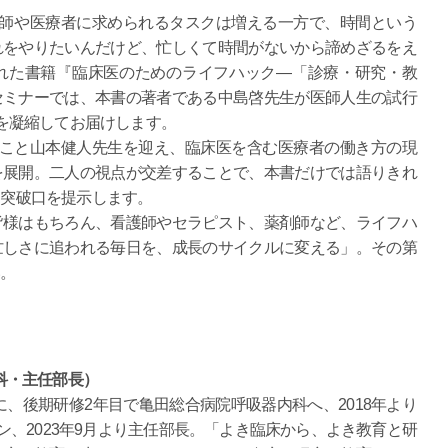
。医師や医療者に求められるタスクは増える一方で、時間という
れをやりたいんだけど、忙しくて時間がないから諦めざるをえ
れた書籍『臨床医のためのライフハック―「診療・研究・教
セミナーでは、本書の著者である中島啓先生が医師人生の試行
”を凝縮してお届けします。
”こと山本健人先生を迎え、臨床医を含む医療者の働き方の現
を展開。二人の視点が交差することで、本書だけでは語りきれ
る突破口を提示します。
皆様はもちろん、看護師やセラピスト、薬剤師など、ライフハ
忙しさに追われる毎日を、成長のサイクルに変える」。その第
い。
科・主任部長）
年に、後期研修2年目で亀田総合病院呼吸器内科へ、2018年より
マン、2023年9月より主任部長。「よき臨床から、よき教育と研