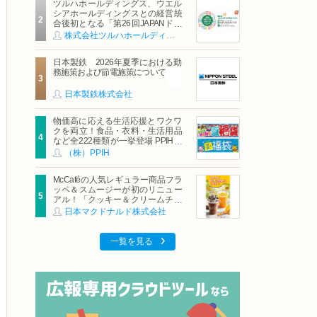
ツルハホールディングス、ウエル
シアホールディングスとの経営統
合後初となる「第26回JAPANドラ
ッグストアショー」に出展
株式会社ツルハホールディングス
日本製鉄 2026年夏季における勤
務施策および節電施策について
日本製鉄株式会社
物価高に応える生活応援とワクワ
クを両立！食品・衣料・生活用品
など全222種類が一挙登場 PPIHグ
ループ「夏福袋」＆セール 8月6日
（株）PPIH
(木)より順次スタート
McCaféの人気レギュラー商品フラ
ッペ＆スムージーが初のリニュー
アル！「クッキー＆クリームチョ
コフラッペ」「マンゴースムージ
日本マクドナルド株式会社
ー」8月5日（水）から販売開始
一覧を見る