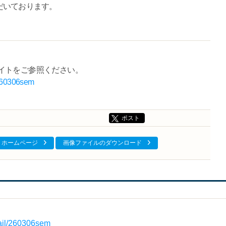
だいております。
イトをご参照ください。
/260306sem
ポスト
ホームページ
画像ファイルのダウンロード
tail/260306sem