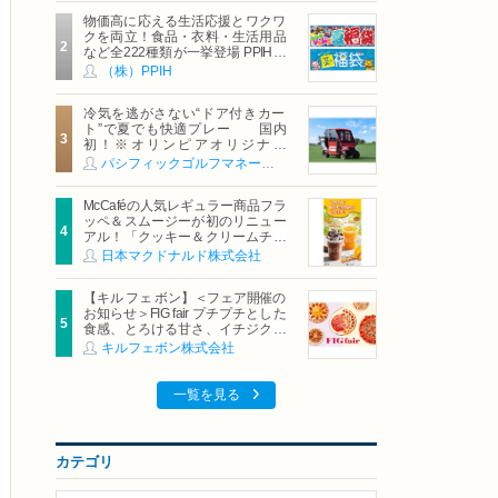
物価高に応える生活応援とワクワ
クを両立！食品・衣料・生活用品
など全222種類が一挙登場 PPIHグ
ループ「夏福袋」＆セール 8月6日
（株）PPIH
(木)より順次スタート
冷気を逃がさない“ドア付きカー
ト”で夏でも快適プレー 国内
初！※オリンピアオリジナル
「AirCon Cart（エアコンカー
パシフィックゴルフマネージメント株式会社
ト）」導入 | ＰＧＭ
McCaféの人気レギュラー商品フラ
ッペ＆スムージーが初のリニュー
アル！「クッキー＆クリームチョ
コフラッペ」「マンゴースムージ
日本マクドナルド株式会社
ー」8月5日（水）から販売開始
【キル フェ ボン】＜フェア開催の
お知らせ＞FIG fair プチプチとした
食感、とろける甘さ、イチジクの
魅力をたっぷりと。新作を含め、
キルフェボン株式会社
イチジク尽くしの全4種が登場8月
20日（木）スタート
一覧を見る
カテゴリ