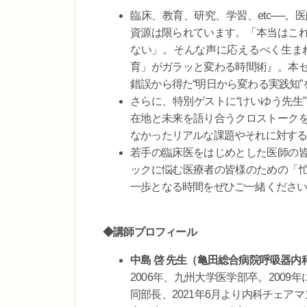
臨床、教育、研究、学習、etc──
資源は限られています。「本当はこ
ない」。そんな声に応えるべく生ま
育」がガラッと変わる時間術』。本
錯誤から得た“明日から変わる実践知
さらに、特別ゲストに“けいゆう先生
在地と未来を語り合うクロストーク
なかったリアルな課題やそれに対す
若手の臨床医をはじめとした医師の
ックに悩む医療者の皆様のための「
一歩となる時間をぜひご一緒くださ
◆講師プロフィール
中島 啓 先生（亀田総合病院呼吸器内
2006年、九州大学医学部卒。2009
同部長、2021年6月より内科チェア