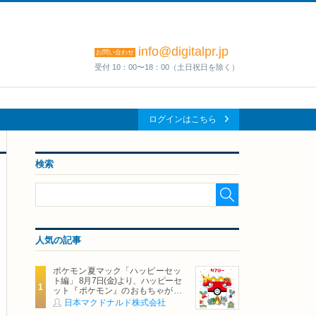
info@digitalpr.jp
お問い合わせ
受付 10：00〜18：00（土日祝日を除く）
ログインはこちら
検索
人気の記事
ポケモン夏マック「ハッピーセッ
ト編」 8月7日(金)より、ハッピーセ
ット『ポケモン』のおもちゃが期
間限定登場
日本マクドナルド株式会社