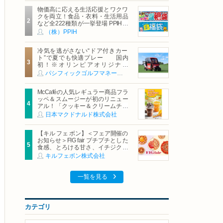
物価高に応える生活応援とワクワ
クを両立！食品・衣料・生活用品
など全222種類が一挙登場 PPIHグ
ループ「夏福袋」＆セール 8月6日
（株）PPIH
(木)より順次スタート
冷気を逃がさない“ドア付きカー
ト”で夏でも快適プレー 国内
初！※オリンピアオリジナル
「AirCon Cart（エアコンカー
パシフィックゴルフマネージメント株式会社
ト）」導入 | ＰＧＭ
McCaféの人気レギュラー商品フラ
ッペ＆スムージーが初のリニュー
アル！「クッキー＆クリームチョ
コフラッペ」「マンゴースムージ
日本マクドナルド株式会社
ー」8月5日（水）から販売開始
【キル フェ ボン】＜フェア開催の
お知らせ＞FIG fair プチプチとした
食感、とろける甘さ、イチジクの
魅力をたっぷりと。新作を含め、
キルフェボン株式会社
イチジク尽くしの全4種が登場8月
20日（木）スタート
一覧を見る
カテゴリ