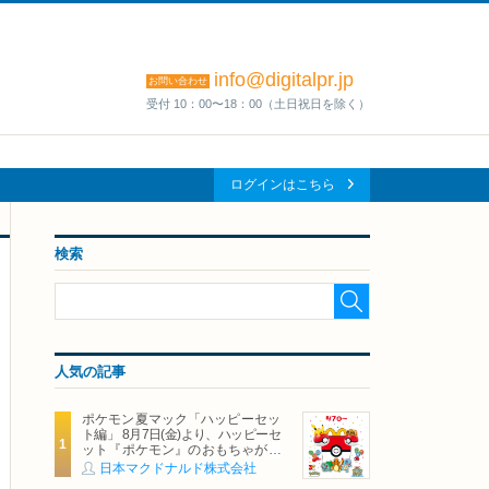
info@digitalpr.jp
お問い合わせ
受付 10：00〜18：00（土日祝日を除く）
ログインはこちら
検索
人気の記事
ポケモン夏マック「ハッピーセッ
ト編」 8月7日(金)より、ハッピーセ
ット『ポケモン』のおもちゃが期
間限定登場
日本マクドナルド株式会社