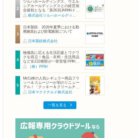
ツルハホールディングス、ウエル
シアホールディングスとの経営統
合後初となる「第26回JAPANドラ
ッグストアショー」に出展
株式会社ツルハホールディングス
日本製鉄 2026年夏季における勤
務施策および節電施策について
日本製鉄株式会社
物価高に応える生活応援とワクワ
クを両立！食品・衣料・生活用品
など全222種類が一挙登場 PPIHグ
ループ「夏福袋」＆セール 8月6日
（株）PPIH
(木)より順次スタート
McCaféの人気レギュラー商品フラ
ッペ＆スムージーが初のリニュー
アル！「クッキー＆クリームチョ
コフラッペ」「マンゴースムージ
日本マクドナルド株式会社
ー」8月5日（水）から販売開始
一覧を見る