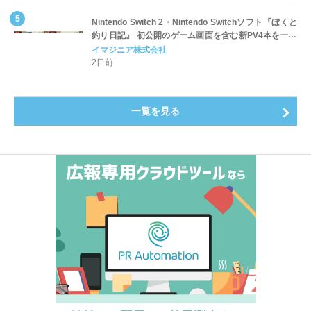
Nintendo Switch 2・Nintendo Switchソフト『ぼくと
釣り日記』 初公開のゲーム画面を含む新PV4本を一挙
公開！
イマジニア株式会社
2日前
一覧を見る