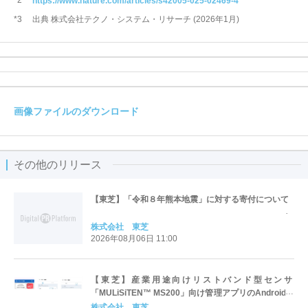
*2
https://www.nature.com/articles/s42005-025-02469-4
*3 出典 株式会社テクノ・システム・リサーチ (2026年1月)
画像ファイルのダウンロード
その他のリリース
【東芝】「令和８年熊本地震」に対する寄付について
株式会社 東芝
2026年08月06日 11:00
【東芝】産業用途向けリストバンド型センサ
「MULiSiTEN™ MS200」向け管理アプリのAndroid版
を提供開始
株式会社 東芝