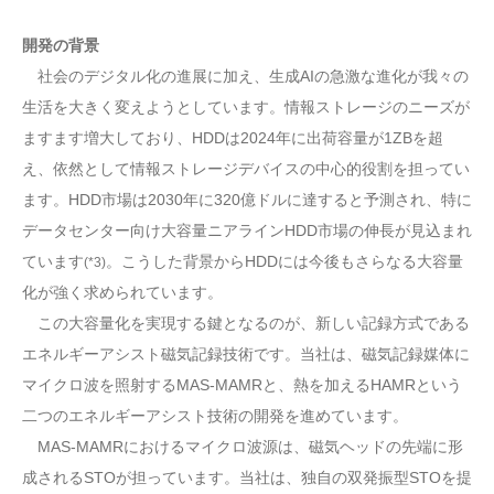
開発の背景
社会のデジタル化の進展に加え、生成AIの急激な進化が我々の
生活を大きく変えようとしています。情報ストレージのニーズが
ますます増大しており、HDDは2024年に出荷容量が1ZBを超
え、依然として情報ストレージデバイスの中心的役割を担ってい
ます。HDD市場は2030年に320億ドルに達すると予測され、特に
データセンター向け大容量ニアラインHDD市場の伸長が見込まれ
ています
。こうした背景からHDDには今後もさらなる大容量
(*3)
化が強く求められています。
この大容量化を実現する鍵となるのが、新しい記録方式である
エネルギーアシスト磁気記録技術です。当社は、磁気記録媒体に
マイクロ波を照射するMAS-MAMRと、熱を加えるHAMRという
二つのエネルギーアシスト技術の開発を進めています。
MAS-MAMRにおけるマイクロ波源は、磁気ヘッドの先端に形
成されるSTOが担っています。当社は、独自の双発振型STOを提