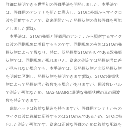
詳細に解明できる世界初の評価手法を開発しました。本手法で
は、評価用のアンテナを新たに導入し、STOに外部からマイクロ
波を照射することで、従来困難だった発振状態の直接評価を可能
としました(図1)。
本手法は、STOの発振と評価用のアンテナから照射するマイク
ロ波の同期現象に着目するものです。同期現象の有無はSTOの発
振状態によって異なり、特に、双発振型STOの狙いである双発振
状態では、同期現象が現れません。従来の測定では発振信号に差
が見られない場合でも、本手法では、双発振状態と非双発振状態
を明確に区別し、発振状態を解明できます(図2)。STOの発振状
態によって発振信号が複数ある場合がありますが、周波数レベル
で測定が可能なため、MAS-MAMRに最適な発振状態の真の周波
数を特定できます。
磁気ヘッドは複雑な構造を持ちますが、評価用アンテナからの
マイクロ波に鋭敏に応答するのはSTOのみであるため、STOに特
化した測定が可能です。従来は正確な評価のために複雑な配線を