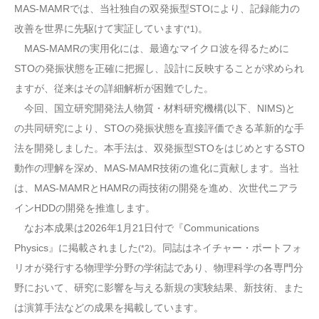
MAS-MAMRでは、当社独自の双発振型STOにより、記録能力の
改善を世界に先駆けて実証しています
。
(*1)
MAS-MAMRの実用化には、最適なマイクロ波を得るために
STOの発振状態を正確に把握し、設計に反映することが求められ
ますが、従来はその詳細解析が困難でした。
今回、国立研究開発法人物質・材料研究機構(以下、NIMS)と
の共同研究により、STOの発振状態を直接評価できる革新的な手
法を開発しました。本手法は、双発振型STOをはじめとするSTO
動作の理解を深め、MAS-MAMR技術の進化に貢献します。当社
は、MAS-MAMRとHAMRの両技術の開発を進め、次世代ニアラ
インHDDの開発を推進します。
なお本成果は2026年1月21日付で『Communications
Physics』に掲載されました
。同誌はネイチャー・ポートフォ
(*2)
リオが発行する物理学分野の学術誌であり、物理科学の各専門分
野において、研究に影響を与える新規の実験結果、新技術、また
は演算手法などの成果を掲載しています。