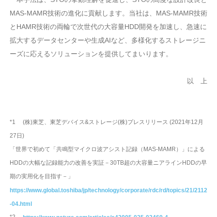
MAS-MAMR技術の進化に貢献します。当社は、MAS-MAMR技術
とHAMR技術の両輪で次世代の大容量HDD開発を加速し、急速に
拡大するデータセンターや生成AIなど、多様化するストレージニ
ーズに応えるソリューションを提供してまいります。
以 上
*1 (株)東芝、東芝デバイス&ストレージ(株)プレスリリース (2021年12月
27日)
「世界で初めて「共鳴型マイクロ波アシスト記録（MAS-MAMR）」による
HDDの大幅な記録能力の改善を実証－30TB超の大容量ニアラインHDDの早
期の実用化を目指す－」
https://www.global.toshiba/jp/technology/corporate/rdc/rd/topics/21/2112
-04.html