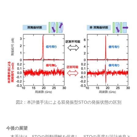
図2：本評価手法による双発振型STOの発振状態の区別
今後の展望
本手法は、STOの挙動理解を促進し、STOの高度な設計改良と