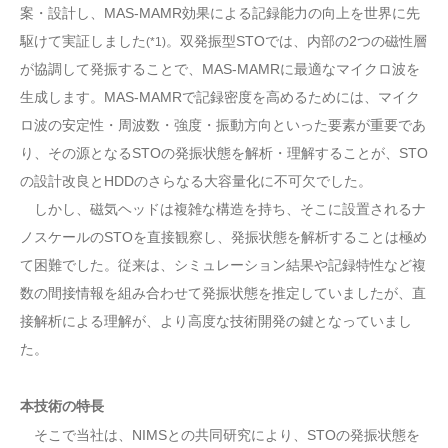
案・設計し、MAS-MAMR効果による記録能力の向上を世界に先
駆けて実証しました
。双発振型STOでは、内部の2つの磁性層
(*1)
が協調して発振することで、MAS-MAMRに最適なマイクロ波を
生成します。MAS-MAMRで記録密度を高めるためには、マイク
ロ波の安定性・周波数・強度・振動方向といった要素が重要であ
り、その源となるSTOの発振状態を解析・理解することが、STO
の設計改良とHDDのさらなる大容量化に不可欠でした。
しかし、磁気ヘッドは複雑な構造を持ち、そこに設置されるナ
ノスケールのSTOを直接観察し、発振状態を解析することは極め
て困難でした。従来は、シミュレーション結果や記録特性など複
数の間接情報を組み合わせて発振状態を推定していましたが、直
接解析による理解が、より高度な技術開発の鍵となっていまし
た。
本技術の特長
そこで当社は、NIMSとの共同研究により、STOの発振状態を