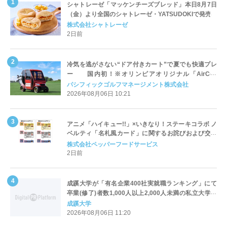
シャトレーゼ「マッケンチーズブレッド」本日8月7日
（金）より全国のシャトレーゼ・YATSUDOKIで発売
株式会社シャトレーゼ
2日前
冷気を逃がさない“ドア付きカート”で夏でも快適プレ
ー 国内初！※オリンピアオリジナル「AirCon
Cart（エアコンカート）」導入 | ＰＧＭ
パシフィックゴルフマネージメント株式会社
2026年08月06日 10:21
アニメ「ハイキュー!!」×いきなり！ステーキコラボ ノ
ベルティ「名札風カード」に関するお詫びおよび交換
対応についてのご案内
株式会社ペッパーフードサービス
2日前
成蹊大学が「有名企業400社実就職ランキング」にて
卒業(修了)者数1,000人以上2,000人未満の私立大学で
全国第1位を獲得！～実就職率は26.5%（前年比＋
成蹊大学
4.3pt）に伸長、東京の私立大学でも10位にランクイン
2026年08月06日 11:20
～