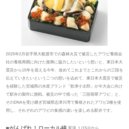
2025年2月岩手県大船渡市での森林火災で被災したアワビ養殖会
社の養殖再開に向けた復興に協力したいという想いと、東日本大
震災から15年を迎える今年、改めてこれまでとこれからの三陸を
伝えていきたいという二つの想いを込めて、東日本大震災で被災
を経験した宮城県の水産ブランド「歌津小太郎」が今大会に向け
て駅弁の製作に挑戦。被災の中で残った「三陸翡翠アワビ」と、
そのDNAを受け継ぎ宮城県志津川湾で養殖されたアワビ2種を使
用し、それぞれのアワビの食感の違いを楽しめる駅弁です。
■がんばれ！ローカル線
実演 １/15㊍から