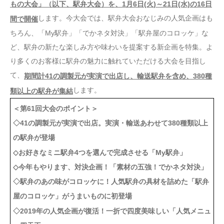
もの大会」（以下、駅弁大会）を、1月6日(火)～21日(水)の16日
します。今大会では、駅弁大会おなじみの人気企画はも
間で開催
ちろん、「My駅弁」「でかネタ対決」「駅弁屋のコロッケ」な
ど、駅弁の新たな楽しみ方や味わいを提案する新企画を特集。よ
り多くのお客様に駅弁の魅力に触れていただける大会を目指し
て、
期間計41の調製元が実演で出店し、輸送駅弁を含め、380種
します。
類以上の駅弁が集結
＜第61回大会のポイント＞
◇41の調製元が実演で出店。実演・輸送あわせて380種類以上
の駅弁が登場
◇お好きなミニ駅弁4つを選んで完成させる「My駅弁」
◇今年もやります、対決企画！「素材の五強！でかネタ対決」
◇駅弁のあの味がコロッケに！人気駅弁の具材を詰めた「駅弁
屋のコロッケ」がうまいものに初登場
◇2019年の人気企画が復活！一折で四度美味しい「人気メニュ