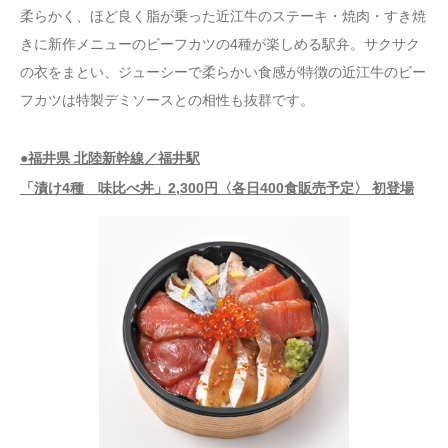
柔らかく、ほど良く脂が乗った近江牛のステーキ・焼肉・すき焼
きに新作メニューのビーフカツの4種が楽しめる駅弁。サクサク
の衣をまとい、ジューシーで柔らかい食感が特徴の近江牛のビー
フカツは特製デミソースとの相性も抜群です。
●福井県 北陸新幹線／福井駅
「漬け4種 味比べ丼」2,300円〈各日400食販売予定〉 初登場