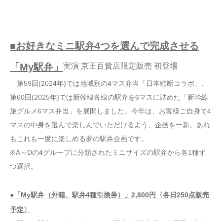
■お好きなミニ駅弁4つを選んで完成させる
「My駅弁」
実演 京王百貨店限定販売 初登場
第59回(2024年)では地域別の4マス弁当「日本縦断コラボ」、
第60回(2025年)では新幹線各線の駅弁を6マスに詰めた「新幹線
旅グルメ6マス弁当」を展開しました。今年は、お客様ご自身で4
マスの中身を選んで楽しんでいただけるよう、企画を一新。あれ
もこれも一度に楽しめる夢の駅弁企画です。
※A～Dの4グループに分類されたミニサイズの駅弁から各1種ず
つ選択。
●「My駅弁（外箱、駅弁4種引換券）」2,800円〈各日250点販売
予定〉