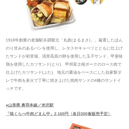
1918年創業の老舗駅弁調製元「丸政(まるまさ)」。厳選したほん
のり甘みのあるパンを使用し、レタスやキャベツとともに仕上げ
たサンドが初登場。清里高原の卵を使用した玉子サンド、甲斐味
鶏を使用したカツサンド(とり)、甲州富士桜ポークのロース肉で
仕上げたカツサンド(ぶた)、地元の醤油をベースにした自家製ダ
レで牛肉を炭火で丁寧に焼き上げた焼肉サンドの4種のサンドイ
ッチです。
●山形県 奥羽本線／米沢駅
「味くらべ牛肉どまん中」2,160円〈各日300食販売予定〉