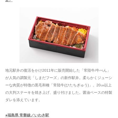
地元駅弁の復活をかけ2011年に販売開始した「常陸牛/牛べん」
が人気の調製元「しまだフーズ」の新作駅弁。柔らかくジューシ
ーな肉質が特徴の黒毛和種「常陸牛(ひたちぎゅう)」。20㎝以上
の大判ステーキを焼き上げ、盛り付けました。醤油ベースの特製
ダレを添えています。
●福島県 常磐線／いわき駅