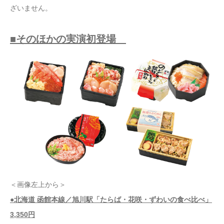
ざいません。
■そのほかの実演初登場
＜画像左上から＞
●北海道 函館本線／旭川駅「たらば・花咲・ずわいの食べ比べ」
3,350円