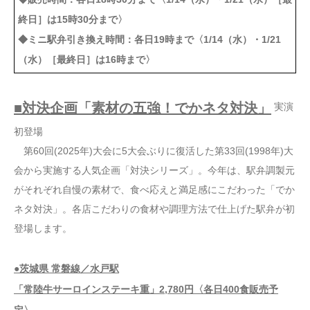
終日］は15時30分まで〉
◆ミニ駅弁引き換え時間：各日19時まで〈1/14（水）・1/21
（水）［最終日］は16時まで〉
■対決企画「素材の五強！でかネタ対決」
実演
初登場
第60回(2025年)大会に5大会ぶりに復活した第33回(1998年)大
会から実施する人気企画「対決シリーズ」。今年は、駅弁調製元
がそれぞれ自慢の素材で、食べ応えと満足感にこだわった「でか
ネタ対決」。各店こだわりの食材や調理方法で仕上げた駅弁が初
登場します。
●茨城県 常磐線／水戸駅
「常陸牛サーロインステーキ重」2,780円〈各日400食販売予
定〉