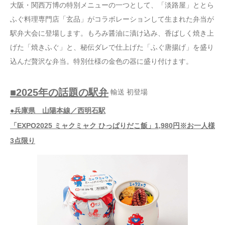
大阪・関西万博の特別メニューの一つとして、「淡路屋」ととら
ふぐ料理専門店「玄品」がコラボレーションして生まれた弁当が
駅弁大会に登場します。もろみ醤油に漬け込み、香ばしく焼き上
げた「焼きふぐ」と、秘伝ダレで仕上げた「ふぐ唐揚げ」を盛り
込んだ贅沢な弁当。特別仕様の金色の器に盛り付けます。
■2025年の話題の駅弁
輸送 初登場
●兵庫県 山陽本線／西明石駅
「EXPO2025 ミャクミャク ひっぱりだこ飯」1,980円※お一人様
3点限り