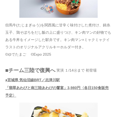
但馬牛(たじまぎゅう)を関西風に甘辛く味付けした煮付け、錦糸
玉子、鶏そぼろをだし飯の上に盛りつけ、キン肉マンの好物でも
ある牛丼をイメージした駅弁です。キン肉マン×ミャクミャクイ
ラストのオリジナルアクリルキーホルダー付き。
©ゆでたまご ©Expo 2025
■チーム三陸で復興へ
実演 １/14㊌まで 初登場
●宮城県 気仙沼線BRT／志津川駅
「翡翠あわびと南三陸あわびの饗宴」3,980円〈各日150食販売
予定〉