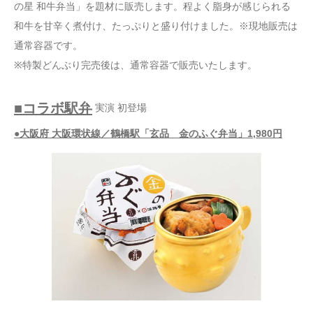
の星 和牛弁当」を題材に販売します。程よく脂身が感じられる
和牛を甘辛く煮付け、たっぷりと盛り付けました。※現地販売は
通常容器です。
※特製どんぶり完売後は、通常容器で販売いたします。
■コラボ駅弁
実演 初登場
●大阪府 大阪環状線／鶴橋駅「玄品 金のふぐ弁当」1,980円