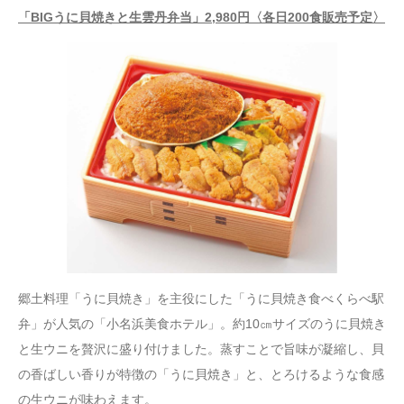
「BIGうに貝焼きと生雲丹弁当」2,980円〈各日200食販売予定〉
郷土料理「うに貝焼き」を主役にした「うに貝焼き食べくらべ駅
弁」が人気の「小名浜美食ホテル」。約10㎝サイズのうに貝焼き
と生ウニを贅沢に盛り付けました。蒸すことで旨味が凝縮し、貝
の香ばしい香りが特徴の「うに貝焼き」と、とろけるような食感
の生ウニが味わえます。