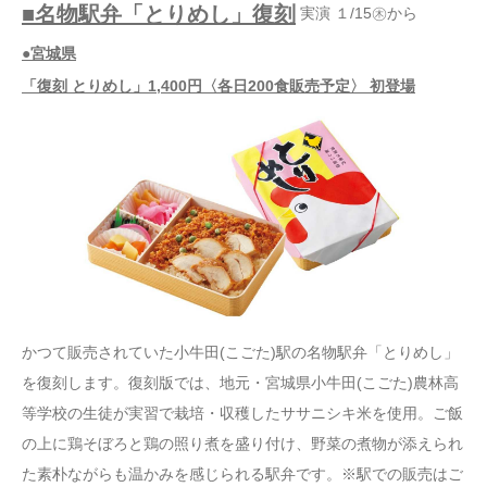
■名物駅弁「とりめし」復刻
実演 １/15㊍から
●宮城県
「復刻 とりめし」1,400円〈各日200食販売予定〉 初登場
かつて販売されていた小牛田(こごた)駅の名物駅弁「とりめし」
を復刻します。復刻版では、地元・宮城県小牛田(こごた)農林高
等学校の生徒が実習で栽培・収穫したササニシキ米を使用。ご飯
の上に鶏そぼろと鶏の照り煮を盛り付け、野菜の煮物が添えられ
た素朴ながらも温かみを感じられる駅弁です。※駅での販売はご