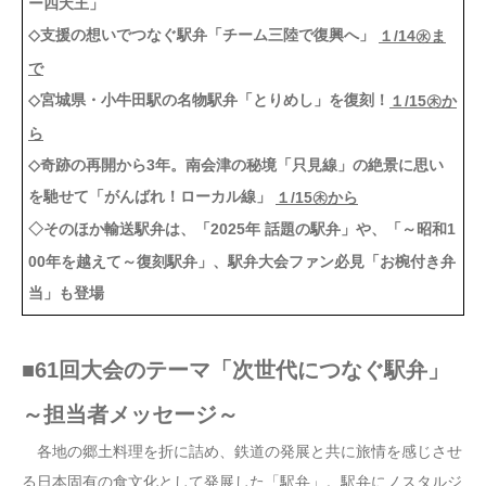
ー四天王」
◇支援の想いでつなぐ駅弁「チーム三陸で復興へ」
１/14㊌ま
で
◇宮城県・小牛田駅の名物駅弁「とりめし」を復刻！
１/15㊍か
ら
◇奇跡の再開から3年。南会津の秘境「只見線」の絶景に思い
を馳せて「がんばれ！ローカル線」
１/15㊍から
◇そのほか輸送駅弁は、「2025年 話題の駅弁」や、「～昭和1
00年を越えて～復刻駅弁」、駅弁大会ファン必見「お椀付き弁
当」も登場
■61回大会のテーマ「次世代につなぐ駅弁」
～担当者メッセージ～
各地の郷土料理を折に詰め、鉄道の発展と共に旅情を感じさせ
る日本固有の食文化として発展した「駅弁」。駅弁にノスタルジ