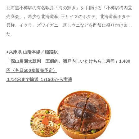
北海道小樽駅の有名駅弁「海の輝き」を手掛ける「小樽駅構内立
売商会」。希少な北海道産L玉サイズのホタテ、北海道産ホタテ
貝柱、イクラ、ズワイガニ、蒸しウニなどを酢飯に盛り付けまし
た。
●兵庫県 山陽本線／姫路駅
「深山農園太鼓判 圧倒的、瀬戸内しいたけちらし寿司」1,480
円〈各日500食販売予定〉
１/14㊌まで輸送 １/15㊍から実演