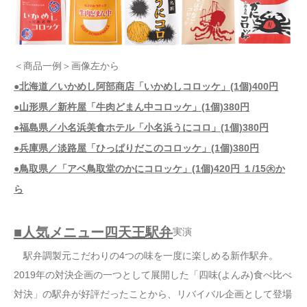
＜商品一例＞画像左から
●北海道／いかめし阿部商店「いかめしコロッケ」(1個)400円
●山形県／新杵屋「牛肉どまん中コロッケ」(1個)380円
●福島県／小名浜美食ホテル「小名浜うにコロ」(1個)380円
●兵庫県／淡路屋「ひっぱりだこのコロッケ」(1個)380円
●鳥取県／「アベ鳥取堂のかにコロッケ」(1個)420円 １/15㊍か
ら
■人気メニュー四天王駅弁
実演
駅弁調製元こだわりの4つの味を一度に楽しめる新作駅弁。
2019年の対決企画の一つとして展開した「四味(よんみ)食べ比べ
対決」の駅弁が好評だったことから、リバイバル企画として登場