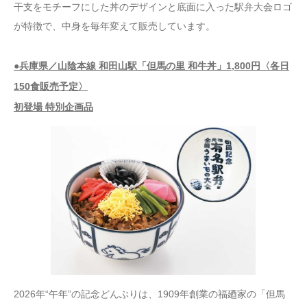
干支をモチーフにした丼のデザインと底面に入った駅弁大会ロゴ
が特徴で、中身を毎年変えて販売しています。
●兵庫県／山陰本線 和田山駅「但馬の里 和牛丼」1,800円〈各日
150食販売予定〉
初登場 特別企画品
2026年“午年”の記念どんぶりは、1909年創業の福廼家の「但馬