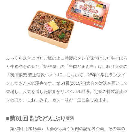
ふっくら炊き上げたご飯の上に特製のタレで味付けした牛そぼろ
と牛肉煮をのせた「新杵屋」の「牛肉どまん中」は、駅弁大会の
「実演販売 売上個数ベスト10」において、25年間常にランクイ
ンしてきた人気駅弁です。第54回(2019年)大会の対決企画として
登場し、人気を博した駅弁がリバイバル登場。定番の特製醤油ダ
レのほか、しお、みそ、カレー味が一度に楽しめます。
■第61回 記念どんぶり
実演
第50回（2015年）大会から続く恒例の記念丼企画。その年の