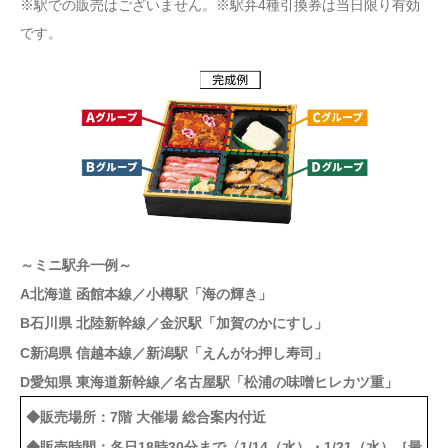
※駅での販売はございません。※駅弁4種引換券は当日限り有効
です。
～ミニ駅弁一例～
A北海道 函館本線／小樽駅「海の輝き」
B石川県 北陸新幹線／金沢駅「加賀のかにすし」
C新潟県 信越本線／新潟駅「えんがわ押し寿司」
D愛知県 東海道新幹線／名古屋駅「松浦の味噌ヒレカツ重」
◆販売場所：7階 大催場 総合案内付近
◆販売時間：各日18時30分まで〈1/14（水）・1/21（水）［最