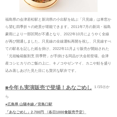
福島県の会津若松駅と新潟県の小出駅を結ぶ「只見線」は車窓か
ら望む四季折々の絶景が堪能できます。2011年7月の新潟・福島
豪雨により一部区間が不通となり、2022年10月にようやく全線
が再び開通しました。只見線の全線運転再開を祝し、只見線すべ
ての駅名を記した紙を掛け、2022年11月より販売が開始された
「元祖輪箱飯割烹 田季野」が手掛ける同品が大会初登場。会津
産コシヒカリのご飯の上に、キノコやゼンマイ、カニや鮭を盛り
込み蒸しあげた見た目にも贅沢な駅弁です。
■今年も実演販売で登場！あなごめし
１/15㊍か
ら
●広島県 山陽本線／宮島口駅
「あなごめし」2,700円 〈各日1000食販売予定〉