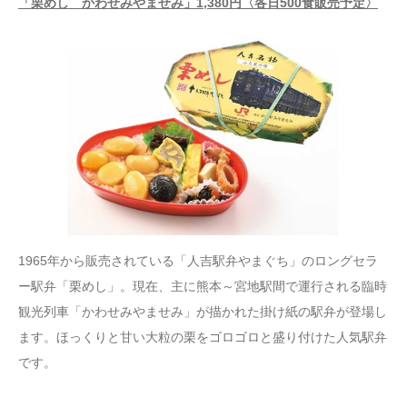
「栗めし かわせみやませみ」1,380円〈各日500食販売予定〉
1965年から販売されている「人吉駅弁やまぐち」のロングセラ
ー駅弁「栗めし」。現在、主に熊本～宮地駅間で運行される臨時
観光列車「かわせみやませみ」が描かれた掛け紙の駅弁が登場し
ます。ほっくりと甘い大粒の栗をゴロゴロと盛り付けた人気駅弁
です。