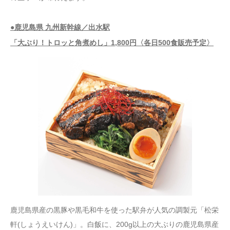
●鹿児島県 九州新幹線／出水駅
「大ぶり！トロッと角煮めし」1,800円〈各日500食販売予定〉
鹿児島県産の黒豚や黒毛和牛を使った駅弁が人気の調製元「松栄
軒(しょうえいけん)」。白飯に、200g以上の大ぶりの鹿児島県産