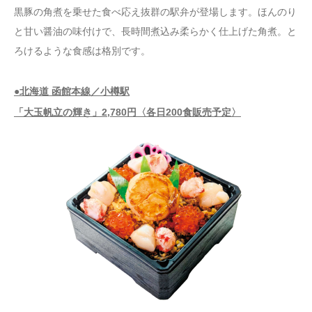
黒豚の角煮を乗せた食べ応え抜群の駅弁が登場します。ほんのり
と甘い醤油の味付けで、長時間煮込み柔らかく仕上げた角煮。と
ろけるような食感は格別です。
●北海道 函館本線／小樽駅
「大玉帆立の輝き」2,780円〈各日200食販売予定〉