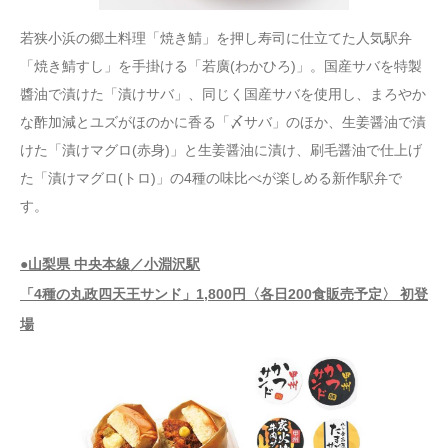
若狭小浜の郷土料理「焼き鯖」を押し寿司に仕立てた人気駅弁
「焼き鯖すし」を手掛ける「若廣(わかひろ)」。国産サバを特製
醬油で漬けた「漬けサバ」、同じく国産サバを使用し、まろやか
な酢加減とユズがほのかに香る「〆サバ」のほか、生姜醤油で漬
けた「漬けマグロ(赤身)」と生姜醤油に漬け、刷毛醤油で仕上げ
た「漬けマグロ(トロ)」の4種の味比べが楽しめる新作駅弁で
す。
●山梨県 中央本線／小淵沢駅
「4種の丸政四天王サンド」1,800円〈各日200食販売予定〉 初登
場