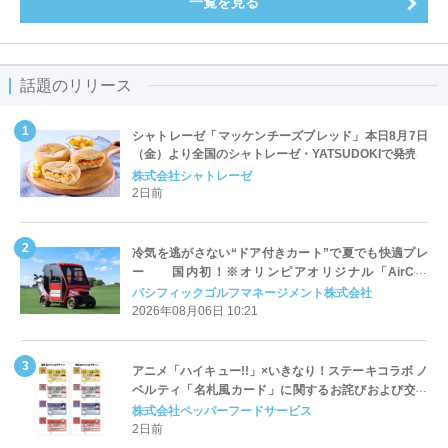
一覧を見る
話題のリリース
シャトレーゼ「マッケンチーズブレッド」本日8月7日
（金）より全国のシャトレーゼ・YATSUDOKIで発売
株式会社シャトレーゼ
2日前
冷気を逃がさない“ドア付きカート”で夏でも快適プレ
ー 国内初！※オリンピアオリジナル「AirCon
Cart（エアコンカート）」導入 | ＰＧＭ
パシフィックゴルフマネージメント株式会社
2026年08月06日 10:21
アニメ「ハイキュー!!」×いきなり！ステーキコラボ ノ
ベルティ「名札風カード」に関するお詫びおよび交換
対応についてのご案内
株式会社ペッパーフードサービス
2日前