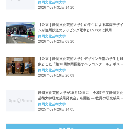
穂准教授の編著『近代ユーラシアの帝国医療―風土
静岡文化芸術大学
病・流行病・パンデミック』を刊行 ― 出版助成制度
2026年03月31日 14:20
により人類学・歴史学の研究成果を国内外に発信
【公立｜静岡文化芸術大学】の学生による車両デザイ
ンが遠州鉄道のラッピング電車とEVバスに採用
静岡文化芸術大学
2026年03月23日 08:20
【公立｜静岡文化芸術大学】デザイン学部の学生を対
象とした「第10回静岡国際オペラコンクール」ポスタ
ー制作プロジェクトの授賞者が決定 ― コンクールの公
静岡文化芸術大学
式ポスターに採用
2026年03月19日 20:09
静岡文化芸術大学が10月30日に「令和7年度静岡文化
芸術大学研究成果発表会」を開催 ― 教員の研究成果を
学内外へ広く還元
静岡文化芸術大学
2025年09月29日 14:05