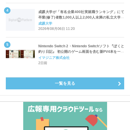
成蹊大学が「有名企業400社実就職ランキング」にて
卒業(修了)者数1,000人以上2,000人未満の私立大学で
全国第1位を獲得！～実就職率は26.5%（前年比＋
成蹊大学
4.3pt）に伸長、東京の私立大学でも10位にランクイン
2026年08月06日 11:20
～
Nintendo Switch 2・Nintendo Switchソフト『ぼくと
釣り日記』 初公開のゲーム画面を含む新PV4本を一挙
公開！
イマジニア株式会社
2日前
一覧を見る