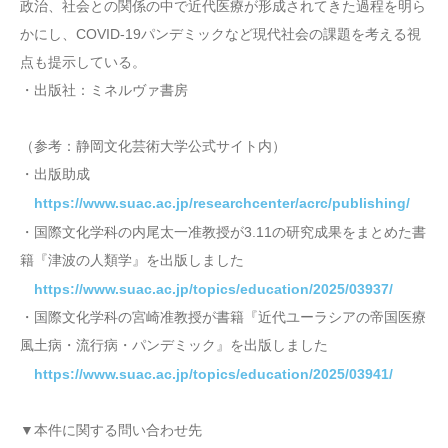
政治、社会との関係の中で近代医療が形成されてきた過程を明ら
かにし、COVID-19パンデミックなど現代社会の課題を考える視
点も提示している。
・出版社：ミネルヴァ書房
（参考：静岡文化芸術大学公式サイト内）
・出版助成
https://www.suac.ac.jp/researchcenter/acrc/publishing/
・国際文化学科の内尾太一准教授が3.11の研究成果をまとめた書
籍『津波の人類学』を出版しました
https://www.suac.ac.jp/topics/education/2025/03937/
・国際文化学科の宮崎准教授が書籍『近代ユーラシアの帝国医療
風土病・流行病・パンデミック』を出版しました
https://www.suac.ac.jp/topics/education/2025/03941/
▼本件に関する問い合わせ先