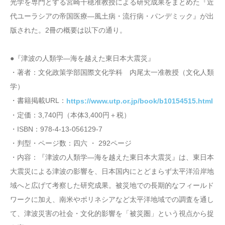
光学を専門とする宮崎千穂准教授による研究成果をまとめた『近
代ユーラシアの帝国医療―風土病・流行病・パンデミック』が出
版された。2冊の概要は以下の通り。
●『津波の人類学―海を越えた東日本大震災』
・著者：文化政策学部国際文化学科 内尾太一准教授（文化人類
学）
・書籍掲載URL：
https://www.utp.or.jp/book/b10154515.html
・定価：3,740円（本体3,400円＋税）
・ISBN：978-4-13-056129-7
・判型・ページ数：四六 ・ 292ページ
・内容：『津波の人類学―海を越えた東日本大震災』は、東日本
大震災による津波の影響を、日本国内にとどまらず太平洋沿岸地
域へと広げて考察した研究成果。被災地での長期的なフィールド
ワークに加え、南米やポリネシアなど太平洋地域での調査を通し
て、津波災害の社会・文化的影響を「被災圏」という視点から捉