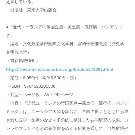
え直している。
・出版社：東京大学出版会
●『近代ユーラシアの帝国医療―風土病・流行病・パンデミッ
ク』
・編著：文化政策学部国際文化学科 宮崎千穂准教授（歴史学、
文明観光学）
・書籍掲載URL：
https://www.minervashobo.co.jp/book/b672269.html
・定価：6,050円（本体5,500円＋税）
・ISBN：9784623100538
・判型・ページ数：A5・292ページ
・内容：『近代ユーラシアの帝国医療―風土病・流行病・パンデ
ミック』は、ユーラシア大陸を舞台に、帝国の拡大とともに形成
された医学・医療の歴史を多角的に検証した共同研究の成果。コ
レラやマラリアなどの感染症をめぐる研究を通して、自然環境や