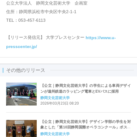
公立大学法人 静岡文化芸術大学 企画室
住所：静岡県浜松市中央区中央2-1-1
TEL：053-457-6113
【リリース発信元】 大学プレスセンター
https://www.u-
presscenter.jp/
その他のリリース
【公立｜静岡文化芸術大学】の学生による車両デザイ
ンが遠州鉄道のラッピング電車とEVバスに採用
静岡文化芸術大学
2026年03月23日 08:20
【公立｜静岡文化芸術大学】デザイン学部の学生を対
象とした「第10回静岡国際オペラコンクール」ポスタ
ー制作プロジェクトの授賞者が決定 ― コンクールの公
静岡文化芸術大学