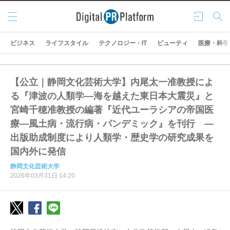
メニ
ログ
検索
ュー
イン
ビジネス
ライフスタイル
テクノロジー・IT
ビューティ
医療・科学
【公立｜静岡文化芸術大学】内尾太一准教授によ
る『津波の人類学―海を越えた東日本大震災』と
宮崎千穂准教授の編著『近代ユーラシアの帝国医
療―風土病・流行病・パンデミック』を刊行 ―
出版助成制度により人類学・歴史学の研究成果を
国内外に発信
静岡文化芸術大学
2026年03月31日 14:20