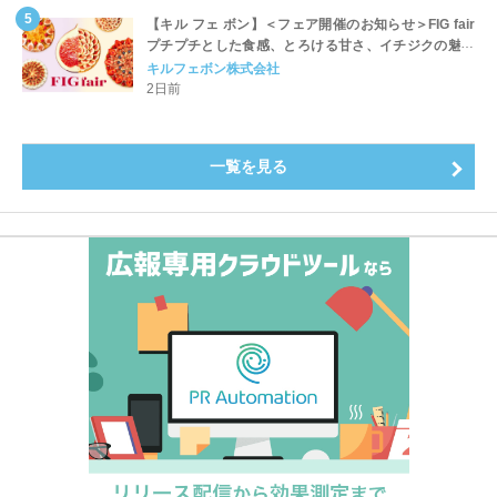
【キル フェ ボン】＜フェア開催のお知らせ＞FIG fair
プチプチとした食感、とろける甘さ、イチジクの魅力
をたっぷりと。新作を含め、イチジク尽くしの全4種が
キルフェボン株式会社
登場8月20日（木）スタート
2日前
一覧を見る