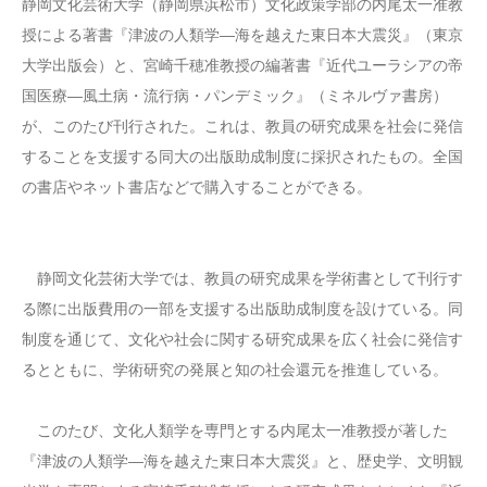
静岡文化芸術大学（静岡県浜松市）文化政策学部の内尾太一准教
授による著書『津波の人類学―海を越えた東日本大震災』（東京
大学出版会）と、宮崎千穂准教授の編著書『近代ユーラシアの帝
国医療―風土病・流行病・パンデミック』（ミネルヴァ書房）
が、このたび刊行された。これは、教員の研究成果を社会に発信
することを支援する同大の出版助成制度に採択されたもの。全国
の書店やネット書店などで購入することができる。
静岡文化芸術大学では、教員の研究成果を学術書として刊行す
る際に出版費用の一部を支援する出版助成制度を設けている。同
制度を通じて、文化や社会に関する研究成果を広く社会に発信す
るとともに、学術研究の発展と知の社会還元を推進している。
このたび、文化人類学を専門とする内尾太一准教授が著した
『津波の人類学―海を越えた東日本大震災』と、歴史学、文明観