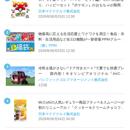
り、ハッピーセット『ポケモン』のおもちゃが期間限
定登場
日本マクドナルド株式会社
2026年08月03日 12:00
物価高に応える生活応援とワクワクを両立！食品・衣
料・生活用品など全222種類が一挙登場 PPIHグループ
「夏福袋」＆セール 8月6日(木)より順次スタート
（株）PPIH
2026年08月03日 12:00
冷気を逃がさない“ドア付きカート”で夏でも快適プレ
ー 国内初！※オリンピアオリジナル「AirCon
Cart（エアコンカート）」導入 | ＰＧＭ
パシフィックゴルフマネージメント株式会社
1日前
McCaféの人気レギュラー商品フラッペ＆スムージーが
初のリニューアル！「クッキー＆クリームチョコフラ
ッペ」「マンゴースムージー」8月5日（水）から販売
日本マクドナルド株式会社
開始
2026年08月04日 04:00