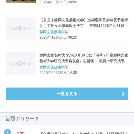
式ポスターに採用
2026年03月19日 20:09
【公立｜静岡文化芸術大学】次期理事長兼学長予定者
として佐々木雅幸氏を決定 ― 任期は2026年4月1日か
ら2030年３月31日までの4年間
静岡文化芸術大学
2025年12月16日 08:20
静岡文化芸術大学が10月30日に「令和7年度静岡文化
芸術大学研究成果発表会」を開催 ― 教員の研究成果を
学内外へ広く還元
静岡文化芸術大学
2025年09月29日 14:05
一覧を見る
話題のリリース
ポケモン夏マック「ハッピーセット編」 8月7日(金)よ