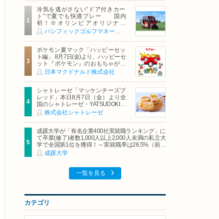
冷気を逃がさない“ドア付きカー
ト”で夏でも快適プレー 国内
初！※オリンピアオリジナル
「AirCon Cart（エアコンカー
パシフィックゴルフマネージメント株式会社
ト）」導入 | ＰＧＭ
ポケモン夏マック「ハッピーセッ
ト編」 8月7日(金)より、ハッピーセ
ット『ポケモン』のおもちゃが期
間限定登場
日本マクドナルド株式会社
シャトレーゼ「マッケンチーズブ
レッド」本日8月7日（金）より全
国のシャトレーゼ・YATSUDOKIで
発売
株式会社シャトレーゼ
成蹊大学が「有名企業400社実就職ランキング」に
て卒業(修了)者数1,000人以上2,000人未満の私立大
学で全国第1位を獲得！～実就職率は26.5%（前年
比＋4.3pt）に伸長、東京の私立大学でも10位にラ
成蹊大学
ンクイン～
一覧を見る
カテゴリ