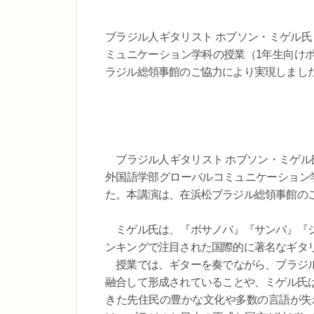
ブラジル人ギタリスト ホブソン・ミゲル氏（R
ミュニケーション学科の授業（1年生向け
ラジル総領事館のご協力により実現しまし
ブラジル人ギタリスト ホブソン・ミゲル氏（R
外国語学部グローバルコミュニケーション
た。本講演は、在浜松ブラジル総領事館の
ミゲル氏は、『ボサノバ』『サンバ』『シ
ンキングで注目された国際的に著名なギタ
授業では、ギターを奏でながら、ブラジル
融合して形成されていることや、ミゲル氏
きた先住民の豊かな文化や多数の言語が失わ