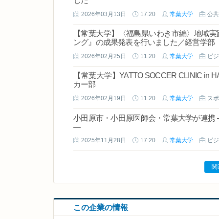
した
2026年03月13日
17:20
常葉大学
公共
【常葉大学】〈福島県いわき市編〉地域実
ング』の成果発表を行いました／経営学部
2026年02月25日
11:20
常葉大学
ビジ
【常葉大学】YATTO SOCCER CLINIC
カー部
2026年02月19日
11:20
常葉大学
スポ
小田原市・小田原医師会・常葉大学が連携 
―
2025年11月28日
17:20
常葉大学
ビジ
関
この企業の情報