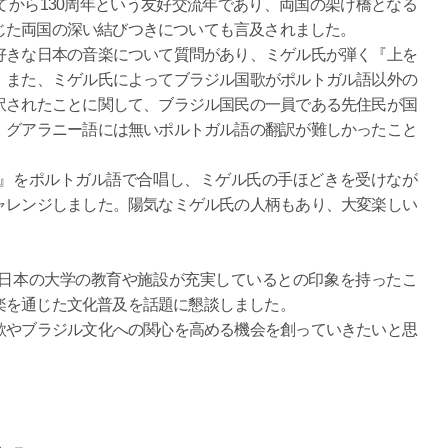
から130周年という友好交流年であり、両国の架け橋となる
じた両国の深い結びつきについても言及されました。
きな日本の音楽について質問があり、ミゲル氏が弾く『上を
。また、ミゲル氏によってブラジル国歌がポルトガル語以外の
訳されたことに関して、ブラジル国民の一員である先住民が国
、グアラニー語には無いポルトガル語の翻訳が難しかったこと
』をポルトガル語で合唱し、ミゲル氏の手ほどきを受けなが
ャレンジしました。陽気なミゲル氏の人柄もあり、大変楽しい
日本の大学の教育や施設が充実しているとの印象を持ったこ
楽を通じた文化普及を話題に懇談しました。
やブラジル文化への関心を高める機会を創っていきたいと思