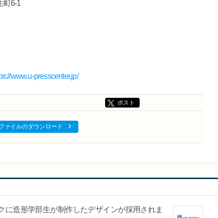
町6-1
tps://www.u-presscenter.jp/
ポスト
ファイルのダウンロード
クに造形学部生が制作したデザインが採用されま