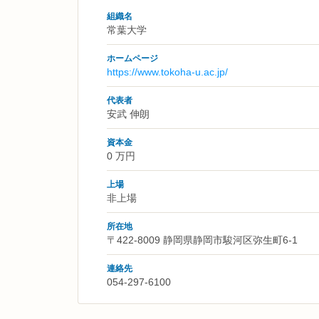
組織名
常葉大学
ホームページ
https://www.tokoha-u.ac.jp/
代表者
安武 伸朗
資本金
0 万円
上場
非上場
所在地
〒422-8009 静岡県静岡市駿河区弥生町6-1
連絡先
054-297-6100