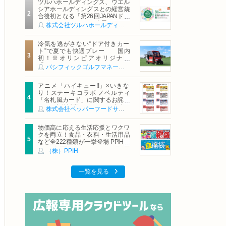
ツルハホールディングス、ウエル
シアホールディングスとの経営統
合後初となる「第26回JAPANドラ
ッグストアショー」に出展
株式会社ツルハホールディングス
冷気を逃がさない“ドア付きカー
ト”で夏でも快適プレー 国内
初！※オリンピアオリジナル
「AirCon Cart（エアコンカー
パシフィックゴルフマネージメント株式会社
ト）」導入 | ＰＧＭ
アニメ「ハイキュー!!」×いきな
り！ステーキコラボ ノベルティ
「名札風カード」に関するお詫び
および交換対応についてのご案内
株式会社ペッパーフードサービス
物価高に応える生活応援とワクワ
クを両立！食品・衣料・生活用品
など全222種類が一挙登場 PPIHグ
ループ「夏福袋」＆セール 8月6日
（株）PPIH
(木)より順次スタート
一覧を見る