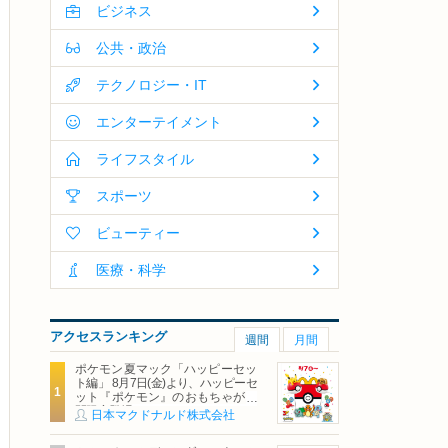
ビジネス
公共・政治
テクノロジー・IT
エンターテイメント
ライフスタイル
スポーツ
ビューティー
医療・科学
アクセスランキング
週間
月間
ポケモン夏マック「ハッピーセッ
ト編」 8月7日(金)より、ハッピーセ
ット『ポケモン』のおもちゃが期
間限定登場
日本マクドナルド株式会社