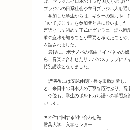
は、ブラジルと日本の正式な国交が結ばれて
ブラジルの日系社会や在日ブラジル人を通
参加した学生からは、ギターの魅力や、好
向いて歩こう』を参加者と共に歌いました
言語として初めて正式にグアラニー語へ翻
歌の意味を知ることが重要と考えたことや
を話されました。
最後に、ボサノバの名曲『イパネマの娘
ら、音楽に合わせたサンバのステップにチ
特別講演となりました。
講演後には安武伸朗学長を表敬訪問し、
と、来日中の日本人の丁寧な応対ぶり、音
今後も、学生のポルトガル語への学習意欲
います。
▼本件に関する問い合わせ先
常葉大学 入学センター