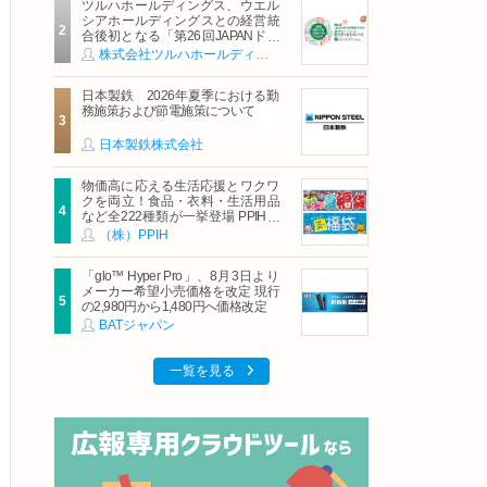
ツルハホールディングス、ウエル
シアホールディングスとの経営統
合後初となる「第26回JAPANドラ
ッグストアショー」に出展
株式会社ツルハホールディングス
日本製鉄 2026年夏季における勤
務施策および節電施策について
日本製鉄株式会社
物価高に応える生活応援とワクワ
クを両立！食品・衣料・生活用品
など全222種類が一挙登場 PPIHグ
ループ「夏福袋」＆セール 8月6日
（株）PPIH
(木)より順次スタート
「glo™ Hyper Pro」、8月3日より
メーカー希望小売価格を改定 現行
の2,980円から1,480円へ価格改定
BATジャパン
一覧を見る