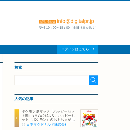
info@digitalpr.jp
お問い合わせ
受付 10：00〜18：00（土日祝日を除く）
ログインはこちら
検索
人気の記事
ポケモン夏マック「ハッピーセッ
ト編」 8月7日(金)より、ハッピーセ
ット『ポケモン』のおもちゃが期
間限定登場
日本マクドナルド株式会社