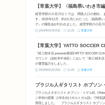
経営学部の小豆川ゼミでは、関係人口の創出、ま
す。2025年12月、約3カ月にわたった〈福島
グ』の報告会が行われました。 経営学部の小豆川ゼ
2026年02月25日
11:20
常葉大学
『鈴三材木店 presents第3回YATTO SOCC
ラウンド（浜松市中央区）において『鈴三材木店 pres
が運営協力をしました...
2026年02月19日
11:20
常葉大学
ブラジル人ギタリスト ホブソン
ブラジル人ギタリスト ホブソン・ミゲル氏（Robs
ン学科の授業（1年生向けポルトガル語）で特別
実現しました。 ブラジル人ギタリスト ホブソン・