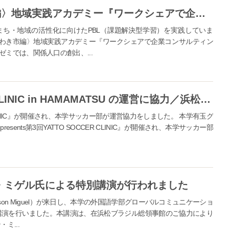
【常葉大学】〈福島県いわき市編〉地域実践アカデミー『ワークシェアで企業コンサルティング』の成果発表を行いました／経営学部
ち・地域の活性化に向けたPBL（課題解決型学習）を実践していま
県いわき市編〉地域実践アカデミー『ワークシェアで企業コンサルティン
ミでは、関係人口の創出、...
【常葉大学】YATTO SOCCER CLINIC in HAMAMATSU の運営に協力／浜松キャンパスサッカー部
ER CLINIC』が開催され、本学サッカー部が運営協力をしました。 本学有玉グ
ents第3回YATTO SOCCER CLINIC』が開催され、本学サッカー部
・ミゲル氏による特別講演が行われました
on Miguel）が来日し、本学の外国語学部グローバルコミュニケーショ
講演を行いました。本講演は、在浜松ブラジル総領事館のご協力により
ミ...