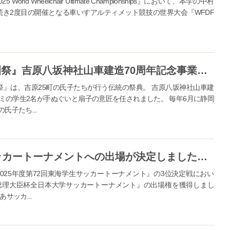
d Wheelchair Ultimate Championships』において、本学の中村
に続き2度目の開催となる車いすアルティメット競技の世界大会『WFDF
【常葉大学造形学部】『吉原祇園祭』吉原八坂神社山車建造70周年記念事業として手ぬぐいと扇子の意匠を任されました
祭』は、吉原25町の氏子たちが行う伝統の祭典。 吉原八坂神社山車建
ミの学生2名が手ぬぐいと扇子の意匠を任されました。 毎年6月に静岡
氏子たち...
第49回総理大臣杯全日本大学サッカートーナメントへの出場が決定しました／常葉大学サッカー部
025年度第72回東海学生サッカートーナメント』の3位決定戦におい
49回総理大臣杯全日本大学サッカートーナメント』の出場権を獲得しまし
サッカ...