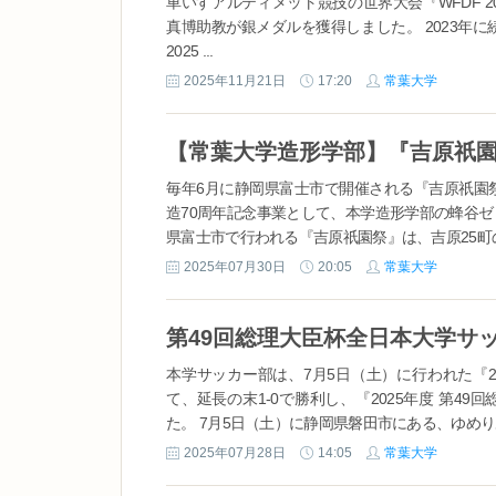
車いすアルティメット競技の世界大会『WFDF 2025 Worl
真博助教が銀メダルを獲得しました。 2023年
2025 ...
2025年11月21日
17:20
常葉大学
毎年6月に静岡県富士市で開催される『吉原祇園
造70周年記念事業として、本学造形学部の蜂谷ゼ
県富士市で行われる『吉原祇園祭』は、吉原25町の
2025年07月30日
20:05
常葉大学
本学サッカー部は、7月5日（土）に行われた『2
て、延長の末1-0で勝利し、『2025年度 第
た。 7月5日（土）に静岡県磐田市にある、ゆめりあ
2025年07月28日
14:05
常葉大学