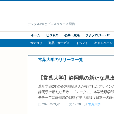
デジタルPRとプレスリリース配信
ホーム
ビジネス
公共・政治
テクノロジー・IT
カテゴリ
商品・サービス
イベント
キャンペーン
常葉大学のリリース一覧
造形学部2年の鈴木那琉さんが制作したデザインが
静岡県の新たな県政ロゴマークに、本学造形学部
モチーフに静岡県の目指す姿『幸福度日本一の静岡
2026年03月13日
17:20
常葉大学