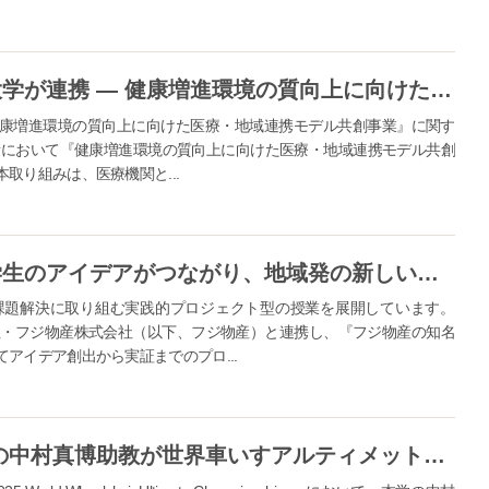
小田原市・小田原医師会・常葉大学が連携 ― 健康増進環境の質向上に向けた連携協定を締結 ―
康増進環境の質向上に向けた医療・地域連携モデル共創事業』に関す
所において『健康増進環境の質向上に向けた医療・地域連携モデル共創
取り組みは、医療機関と...
地元企業と常葉大学造形学部の学生のアイデアがつながり、地域発の新しい魅力を発信
課題解決に取り組む実践的プロジェクト型の授業を展開しています。
商社・フジ物産株式会社（以下、フジ物産）と連携し、『フジ物産の知名
アイデア創出から実証までのプロ...
常葉大学 教育学部生涯学習学科の中村真博助教が世界車いすアルティメット選手権大会で銀メダルを獲得しました