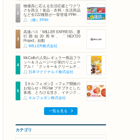
物価高に応える生活応援とワクワ
クを両立！食品・衣料・生活用品
など全222種類が一挙登場 PPIHグ
ループ「夏福袋」＆セール 8月6日
（株）PPIH
(木)より順次スタート
高速バス「WILLER EXPRESS」運
行開始20周年、「NEXT20
Project」始動
WILLER株式会社
McCaféの人気レギュラー商品フラ
ッペ＆スムージーが初のリニュー
アル！「クッキー＆クリームチョ
コフラッペ」「マンゴースムージ
日本マクドナルド株式会社
ー」8月5日（水）から販売開始
【キル フェ ボン】＜フェア開催の
お知らせ＞FIG fair プチプチとした
食感、とろける甘さ、イチジクの
魅力をたっぷりと。新作を含め、
キルフェボン株式会社
イチジク尽くしの全4種が登場8月
20日（木）スタート
一覧を見る
カテゴリ