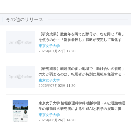
その他のリリース
【研究成果】数億年を隔てた酵母が、なぜ同じ「毒」
を使うのか－「新参者殺し」戦略が安定して進化する
条件を理論的に解明－
東京女子大学
2026年07月27日 17:20
【研究成果】転居者の多い地域で「助け合いの規範」
の力が弱まるのは、転居者が特別に規範を無視するか
らではなく、住民全体が規範を無視しがちになるから
東京女子大学
かもしれない
2026年07月02日 11:20
東京女子大学 情報数理科学科 機械学習・AIと理論物理
学の最前線の研究者による生成AIと科学の展望に関す
る特別公開講座を開催
東京女子大学
2026年06月26日 14:20