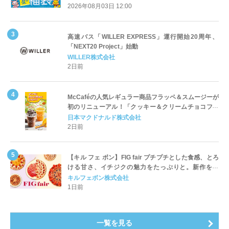
2026年08月03日 12:00
高速バス「WILLER EXPRESS」運行開始20周年、
「NEXT20 Project」始動
WILLER株式会社
2日前
McCaféの人気レギュラー商品フラッペ＆スムージーが
初のリニューアル！「クッキー＆クリームチョコフラ
ッペ」「マンゴースムージー」8月5日（水）から販売
日本マクドナルド株式会社
開始
2日前
【キル フェ ボン】FIG fair プチプチとした食感、とろ
ける甘さ、イチジクの魅力をたっぷりと。新作を含
め、イチジク尽くしの全4種が登場8月20日（木）スタ
キルフェボン株式会社
ート
1日前
一覧を見る