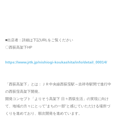
■出店者：詳細は下記URLをご覧ください
〇西荻高架下HP
https://www.jrtk.jp/nishiogi-koukashita/info/detail_00014/
「西荻高架下」とは：ＪＲ中央線西荻窪駅～吉祥寺駅間で進行中
の西荻窪高架下開発。
開発コンセプト「よりそう高架下 日々西荻生活」の実現に向け
て、地域の方々にとって"まちの一部"と感じていただける場所づ
くりを進めており、順次開発を進めています。