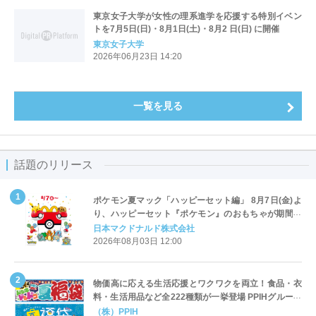
東京女子大学が女性の理系進学を応援する特別イベン
トを7月5日(日)・8月1日(土)・8月2 日(日) に開催
東京女子大学
2026年06月23日 14:20
一覧を見る
話題のリリース
ポケモン夏マック「ハッピーセット編」 8月7日(金)よ
り、ハッピーセット『ポケモン』のおもちゃが期間限
定登場
日本マクドナルド株式会社
2026年08月03日 12:00
物価高に応える生活応援とワクワクを両立！食品・衣
料・生活用品など全222種類が一挙登場 PPIHグループ
「夏福袋」＆セール 8月6日(木)より順次スタート
（株）PPIH