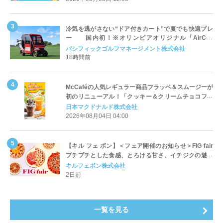
冷気を逃がさない“ドア付きカート”で夏でも快適プレ
ー 国内初！※オリンピアオリジナル「AirCon
Cart（エアコンカート）」導入 | ＰＧＭ
パシフィックゴルフマネージメント株式会社
18時間前
McCaféの人気レギュラー商品フラッペ＆スムージーが
初のリニューアル！「クッキー＆クリームチョコフラ
ッペ」「マンゴースムージー」8月5日（水）から販売
日本マクドナルド株式会社
開始
2026年08月04日 04:00
【キル フェ ボン】＜フェア開催のお知らせ＞FIG fair
プチプチとした食感、とろける甘さ、イチジクの魅力
をたっぷりと。新作を含め、イチジク尽くしの全4種が
キルフェボン株式会社
登場8月20日（木）スタート
2日前
一覧を見る