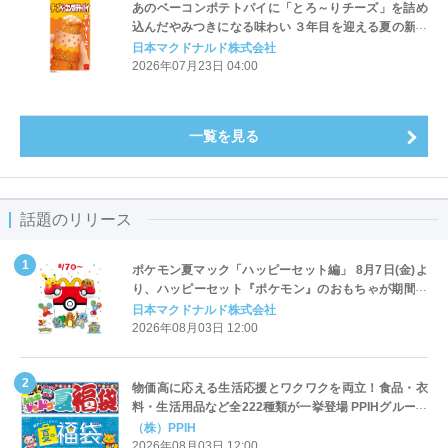
あのベーコンポテトパイに「とろ～りチーズ」を詰め
込んだやみつきになる味わい ３年目を迎える夏の新定
番「チーズベーコンポテトパイ」7月29日(水)から期間
日本マクドナルド株式会社
限定販売
2026年07月23日 04:00
一覧を見る
話題のリリース
ポケモン夏マック「ハッピーセット編」 8月7日(金)よ
り、ハッピーセット『ポケモン』のおもちゃが期間限
定登場
日本マクドナルド株式会社
2026年08月03日 12:00
物価高に応える生活応援とワクワクを両立！食品・衣
料・生活用品など全222種類が一挙登場 PPIHグループ
「夏福袋」＆セール 8月6日(木)より順次スタート
（株）PPIH
2026年08月03日 12:00