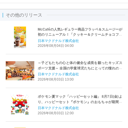
その他のリリース
McCaféの人気レギュラー商品フラッペ＆スムージーが
初のリニューアル！「クッキー＆クリームチョコフラ
ッペ」「マンゴースムージー」8月5日（水）から販売
日本マクドナルド株式会社
開始
2026年08月04日 04:00
～子どもたちの心と体の健全な成長を願ったキッズス
ポーツ支援～ 全国の学童球児たちにとっての憧れの舞
台が愛媛に！ 『高円宮賜杯 第46回 全日本学童軟式野
日本マクドナルド株式会社
球大会 マクドナルド・トーナメント』
2026年08月03日 13:00
ポケモン夏マック「ハッピーセット編」 8月7日(金)よ
り、ハッピーセット『ポケモン』のおもちゃが期間限
定登場
日本マクドナルド株式会社
2026年08月03日 12:00