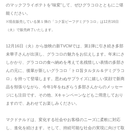
のマックフライポテトを“味変”して、ぜひグラコロとともにご堪
能ください。
※現在販売している第１弾の「コク旨ビーフデミグラコロ」は12月16日
（火）で販売終了いたします。
12月16日（火）から放映の新TVCMでは、第1弾に引き続き多部
未華子さんが出演し、グラコロの魅力をお伝えします。年末にさ
しかかり、グラコロの食べ納めを考えて名残惜しい表情の多部さ
んの元に、後輩が新しいグラコロ「トロ旨タルタル＆デミグラコ
ロ」を持って登場します。思わぬサプライズに嬉しい笑顔で新商
品を頬張りながら、今年1年をねぎらう多部さんからのメッセー
ジにも注目です。その他、Xキャンペーンなどもご用意しており
ますので、あわせてお楽しみください。
マクドナルドは、変化する社会やお客様のニーズに柔軟に対応
し、進化を続けます。そして、持続可能な社会の実現に向けて取