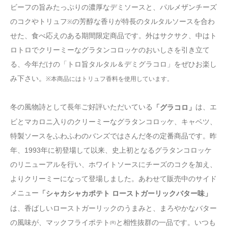
ビーフの旨みたっぷりの濃厚なデミソースと、パルメザンチーズ
のコクやトリュフ
の芳醇な香りが特長のタルタルソースを合わ
※
せた、食べ応えのある期間限定商品です。外はサクサク、中はト
ロトロでクリーミーなグラタンコロッケのおいしさを引き立て
る、今年だけの「トロ旨タルタル＆デミグラコロ」をぜひお楽し
み下さい。
※本商品にはトリュフ香料を使用しています。
冬の風物詩として長年ご好評いただいている
は、エ
「グラコロ」
ビとマカロニ入りのクリーミーなグラタンコロッケ、キャベツ、
特製ソースをふわふわのバンズではさんだ冬の定番商品です。昨
年、1993年に初登場して以来、史上初となるグラタンコロッケ
のリニューアルを行い、ホワイトソースにチーズのコクを加え、
よりクリーミーになって登場しました。あわせて販売中のサイド
メニュー
「シャカシャカポテト ローストガーリックバター味」
は、香ばしいローストガーリックのうまみと、まろやかなバター
の風味が、マックフライポテト
と相性抜群の一品です。いつも
(R)