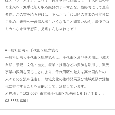
はズバリ「未来」。これぞ、俺が令和に転生して、千代田区の今
と未来をド派手に切り取る絶好のテーマだな。最終号にして最高
傑作。この書を読み解けば、あんたも千代田区の無限の可能性に
目覚め、未来へ一歩踏み出したくなること間違いねえ。豪快でコ
ミカルな未来予想図、見逃すんじゃねぇぞ！
■一般社団法人 千代田区観光協会
一般社団法人千代田区観光協会は、千代田区及びその周辺地域の
自然、景観、文化・歴史、産業・技術などの資源を活用し、観光
事業の振興を図ることにより、千代田区の魅力を高め国内外の
人々との交流を促進し、地域文化の維持発展及び地域経済の活性
化に寄与することを目的として、活動しています。
所在地：〒102-0074 東京都千代田区九段南 1-6-17 / ＴＥＬ：
03-3556-0391