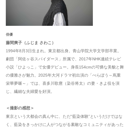
俳優
藤間爽子（ふじま さわこ）
1994年8月3日生まれ。東京都出身。青山学院大学文学部卒業。
劇団「阿佐ヶ谷スパイダース」所属で、2017年NHK連続テレビ
小説「ひよっこ」で女優デビュー。身長154cmの可憐な美貌と舞
の優雅さが魅力。2025年大河ドラマ初出演の「べらぼう～蔦重
栄華夢噺～」では、喜多川歌麿（染谷将太）の妻・きよ役を演
じ、繊細な夫婦愛を好演。
＜撮影の感想＞
東京という大都会の真ん中に、ただ“藍染体験”というだけではな
く、藍染をきっかけに人がつながる素敵なコミュニティがあった