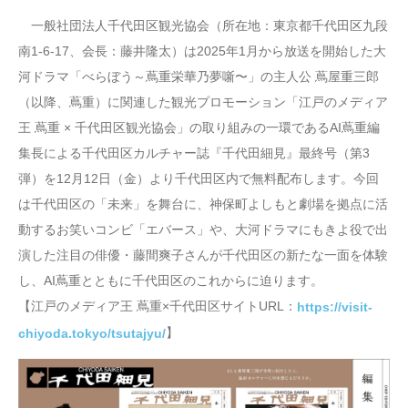
一般社団法人千代田区観光協会（所在地：東京都千代田区九段
南1-6-17、会長：藤井隆太）は2025年1月から放送を開始した大
河ドラマ「べらぼう～蔦重栄華乃夢噺〜」の主人公 蔦屋重三郎
（以降、蔦重）に関連した観光プロモーション「江戸のメディア
王 蔦重 × 千代田区観光協会」の取り組みの一環であるAI蔦重編
集長による千代田区カルチャー誌『千代田細見』最終号（第3
弾）を12月12日（金）より千代田区内で無料配布します。今回
は千代田区の「未来」を舞台に、神保町よしもと劇場を拠点に活
動するお笑いコンビ「エバース」や、大河ドラマにもきよ役で出
演した注目の俳優・藤間爽子さんが千代田区の新たな一面を体験
し、AI蔦重とともに千代田区のこれからに迫ります。
【江戸のメディア王 蔦重×千代田区サイトURL：
https://visit-
】
chiyoda.tokyo/tsutajyu/