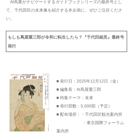
AI蔦重がナビゲートするガイドブックシリーズの最終号とし
て、千代田区の未来像を紹介する本企画に、ぜひご注目くださ
い。
もしも蔦屋重三郎が令和に転生したら？『千代田細見』最終号
発行
■ 発行日：2025年12月12日（金）
■ 編集長：AI蔦屋重三郎
■ 特集テーマ：未来
■ 発行部数：5,000部（予定）
■ 配布場所：・千代田区観光案内所
・東京国際フォーラム
案内所