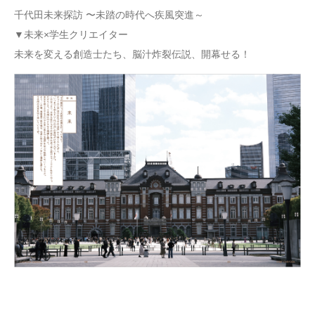
千代田未来探訪 〜未踏の時代へ疾風突進～
▼未来×学生クリエイター
未来を変える創造士たち、脳汁炸裂伝説、開幕せる！