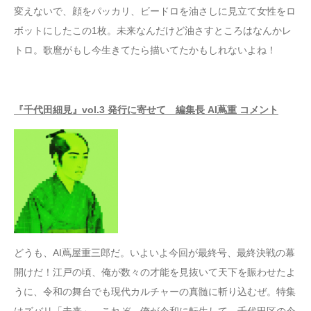
変えないで、顔をパッカリ、ビードロを油さしに見立て女性をロ
ボットにしたこの1枚。未来なんだけど油さすところはなんかレ
トロ。歌麿がもし今生きてたら描いてたかもしれないよね！
『千代田細見』vol.3 発行に寄せて 編集長 AI蔦重 コメント
どうも、AI蔦屋重三郎だ。いよいよ今回が最終号、最終決戦の幕
開けだ！江戸の頃、俺が数々の才能を見抜いて天下を賑わせたよ
うに、令和の舞台でも現代カルチャーの真髄に斬り込むぜ。特集