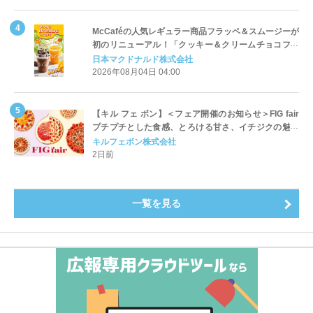
McCaféの人気レギュラー商品フラッペ＆スムージーが
初のリニューアル！「クッキー＆クリームチョコフラ
ッペ」「マンゴースムージー」8月5日（水）から販売
日本マクドナルド株式会社
開始
2026年08月04日 04:00
【キル フェ ボン】＜フェア開催のお知らせ＞FIG fair
プチプチとした食感、とろける甘さ、イチジクの魅力
をたっぷりと。新作を含め、イチジク尽くしの全4種が
キルフェボン株式会社
登場8月20日（木）スタート
2日前
一覧を見る