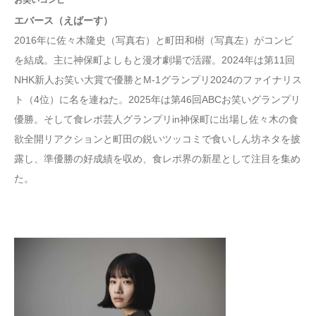
お笑いコンビ
エバース（えばーす）
2016年に佐々木隆史（写真右）と町田和樹（写真左）がコンビ
を結成。主に神保町よしもと漫才劇場で活躍。2024年は第11回
NHK新人お笑い大賞で優勝とM-1グランプリ2024のファイナリス
ト（4位）に名を連ねた。2025年は第46回ABCお笑いグランプリ
優勝。そして⾷レポ芸⼈グランプリin神保町に出場し佐々⽊の⾷
欲全開リアクションと町⽥の鋭いツッコミで⾷いしん坊ネタを披
露し、準優勝の好成績を収め、⾷レポ界の新星として注⽬を集め
た。