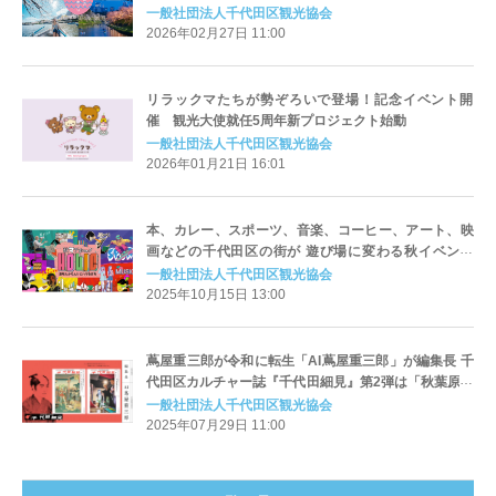
一般社団法人千代田区観光協会
2026年02月27日 11:00
リラックマたちが勢ぞろいで登場！記念イベント開
催 観光大使就任5周年新プロジェクト始動
一般社団法人千代田区観光協会
2026年01月21日 16:01
本、カレー、スポーツ、音楽、コーヒー、アート、映
画などの千代田区の街が 遊び場に変わる秋イベント
「秋まちホリック」プロモーションがスタート
一般社団法人千代田区観光協会
2025年10月15日 13:00
蔦屋重三郎が令和に転生「AI蔦屋重三郎」が編集長 千
代田区カルチャー誌『千代田細見』第2弾は「秋葉原」
へ！ お笑いトリオ「リンダカラー∞」や注目の俳優・
一般社団法人千代田区観光協会
渡邉斗翔さんも“アキバ”に登場
2025年07月29日 11:00