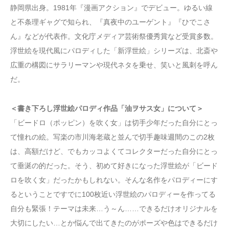
静岡県出身。1981年『漫画アクション』でデビュー。ゆるい線
と不条理ギャグで知られ、『真夜中のユーゲント』『ひでこさ
ん』などが代表作。文化庁メディア芸術祭優秀賞など受賞多数。
浮世絵を現代風にパロディした「新浮世絵」シリーズは、北斎や
広重の構図にサラリーマンや現代ネタを乗せ、笑いと風刺を呼ん
だ。
＜書き下ろし浮世絵パロディ作品「油ヲサス女」について＞
「ビードロ（ポッピン）を吹く女」は切手少年だった自分にとっ
て憧れの絵。写楽の市川海老蔵と並んで切手趣味週間のこの2枚
は、高額だけど、でもカッコよくてコレクターだった自分にとっ
て垂涎の的だった。そう、初めて好きになった浮世絵が「ビード
ロを吹く女」だったかもしれない。そんな名作をパロディーにす
るということですでに100枚近い浮世絵のパロディーを作ってる
自分も緊張！テーマは未来…う～ん……できるだけオリジナルを
大切にしたい…とか悩んで出てきたのがポーズや色はできるだけ