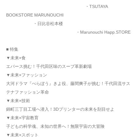
・TSUTAYA
BOOKSTORE MARUNOUCHI
・日比谷松本楼
・Marunouchi Happ.STORE
■ 特集
▼未来×食
エバース挑む！千代田区味のスープ革新劇場
▼未来×ファッション
大河ドラマ『べらぼう』きよ役、藤間爽子が挑む！千代田流サス
テナファッション革命
▼未来×技術
錦町三丁目工場へ潜入！3Dプリンターの未来を刮目せよ
▼未来×宇宙教育
子どもの科学魂、未知の世界へ！無限宇宙の大冒険
▼未来×スポット