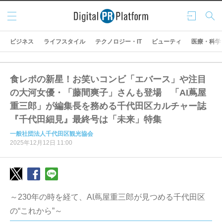
メニ
ログ
検索
ュー
イン
ビジネス
ライフスタイル
テクノロジー・IT
ビューティ
医療・科学
食レポの新星！お笑いコンビ「エバース」や注目
の大河女優・「藤間爽子」さんも登場 「AI蔦屋
重三郎」が編集長を務める千代田区カルチャー誌
『千代田細見』最終号は「未来」特集
一般社団法人千代田区観光協会
2025年12月12日 11:00
～230年の時を経て、AI蔦屋重三郎が見つめる千代田区
の“これから”～