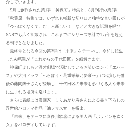
介していきます。
5月に創刊された第1弾「神保町」特集と、8月刊行の第2弾
「秋葉原」特集では、いずれも斬新な切り口と独特な言い回しが
「今っぽくなくて、むしろ新しい！」などと大きな話題を呼び、
SNSでも広く拡散され、これまでにシリーズ累計で1万部を超え
る刊行となりました。
最終号となる今回の第3弾は「未来」をテーマに、令和に転生
したAI蔦重が「これからの千代田区」を紐解きます。
神保町よしもと漫才劇場で活動しているお笑いコンビ「エバー
ス」や大河ドラマ「べらぼう～蔦重栄華乃夢噺〜」に出演した俳
優の藤間爽子さんが登場し、千代田区の未来を形づくる人や未来
に生まれる場所を巡ります。
さらに表紙には漫画家・しりあがり寿さんによる書き下ろしの
浮世絵パロディ作品「油ヲサス女」を掲出。
「未来」をテーマに喜多川歌麿による美人画「ポッピンを吹く
女」をパロディしています。