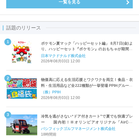
一覧を見る
話題のリリース
ポケモン夏マック「ハッピーセット編」 8月7日(金)よ
り、ハッピーセット『ポケモン』のおもちゃが期間限
定登場
日本マクドナルド株式会社
2026年08月03日 12:00
物価高に応える生活応援とワクワクを両立！食品・衣
料・生活用品など全222種類が一挙登場 PPIHグループ
「夏福袋」＆セール 8月6日(木)より順次スタート
（株）PPIH
2026年08月03日 12:00
冷気を逃がさない“ドア付きカート”で夏でも快適プレ
ー 国内初！※オリンピアオリジナル「AirCon
Cart（エアコンカート）」導入 | ＰＧＭ
パシフィックゴルフマネージメント株式会社
18時間前