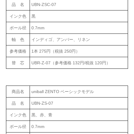
品 名
UBN-ZSC-07
インク色
黒
ボール径
0.7mm
軸 色
インディゴ、アンバー、リネン
参考価格
1本 275円（税抜 250円）
替 芯
UBR-Z-07（参考価格 132円/税抜 120円）
商品名
uniball ZENTO ベーシックモデル
品 名
UBN-ZS-07
インク色
黒、赤、青
ボール径
0.7mm