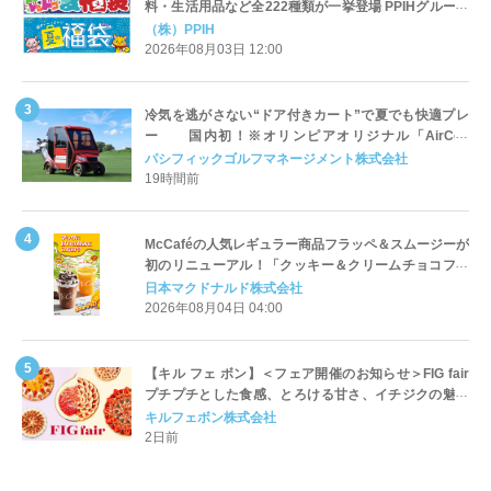
料・生活用品など全222種類が一挙登場 PPIHグループ
「夏福袋」＆セール 8月6日(木)より順次スタート
（株）PPIH
2026年08月03日 12:00
冷気を逃がさない“ドア付きカート”で夏でも快適プレ
ー 国内初！※オリンピアオリジナル「AirCon
Cart（エアコンカート）」導入 | ＰＧＭ
パシフィックゴルフマネージメント株式会社
19時間前
McCaféの人気レギュラー商品フラッペ＆スムージーが
初のリニューアル！「クッキー＆クリームチョコフラ
ッペ」「マンゴースムージー」8月5日（水）から販売
日本マクドナルド株式会社
開始
2026年08月04日 04:00
【キル フェ ボン】＜フェア開催のお知らせ＞FIG fair
プチプチとした食感、とろける甘さ、イチジクの魅力
をたっぷりと。新作を含め、イチジク尽くしの全4種が
キルフェボン株式会社
登場8月20日（木）スタート
2日前