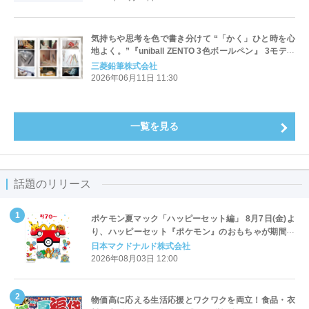
気持ちや思考を色で書き分けて “「かく」ひと時を心
地よく。”『uniball ZENTO 3色ボールペン』 3モデル
新登場 2026年6月25日（木）より発売
三菱鉛筆株式会社
2026年06月11日 11:30
一覧を見る
話題のリリース
ポケモン夏マック「ハッピーセット編」 8月7日(金)よ
り、ハッピーセット『ポケモン』のおもちゃが期間限
定登場
日本マクドナルド株式会社
2026年08月03日 12:00
物価高に応える生活応援とワクワクを両立！食品・衣