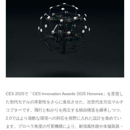
CES 2025で「CES Innovation Awards 2025 Honoree」を受賞し
た初代モデルの革新性をさらに進化させた、次世代全方位マルチ
コプターです。飛行と転がりを両立する独自構造を継承しつつ、
2.0ではより過酷な環境への対応を視野に入れた設計を進めてい
ます。プロペラ角度の可変機構により、耐強風性能や未舗装路・