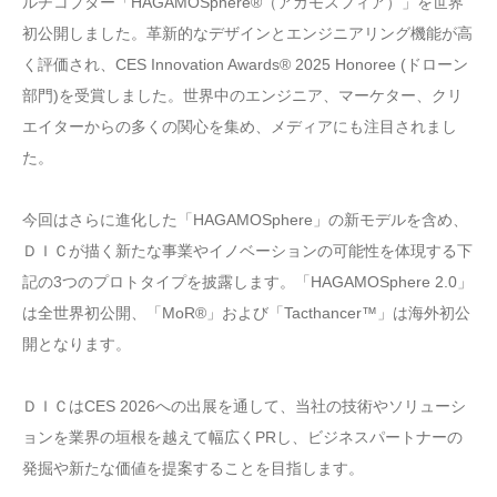
ルチコプター「HAGAMOSphere®（アガモスフィア）」を世界
初公開しました。革新的なデザインとエンジニアリング機能が高
く評価され、CES Innovation Awards® 2025 Honoree (ドローン
部門)を受賞しました。世界中のエンジニア、マーケター、クリ
エイターからの多くの関心を集め、メディアにも注目されまし
た。
今回はさらに進化した「HAGAMOSphere」の新モデルを含め、
ＤＩＣが描く新たな事業やイノベーションの可能性を体現する下
記の3つのプロトタイプを披露します。「HAGAMOSphere 2.0」
は全世界初公開、「MoR®」および「Tacthancer™」は海外初公
開となります。
ＤＩＣはCES 2026への出展を通して、当社の技術やソリューシ
ョンを業界の垣根を越えて幅広くPRし、ビジネスパートナーの
発掘や新たな価値を提案することを目指します。