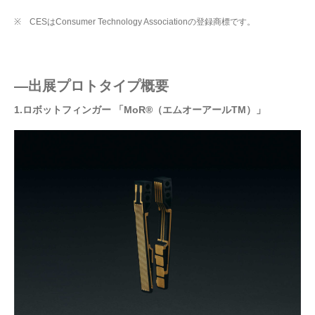
※ CESはConsumer Technology Associationの登録商標です。
—出展プロトタイプ概要
1.ロボットフィンガー 「MoR®（エムオーアールTM）」