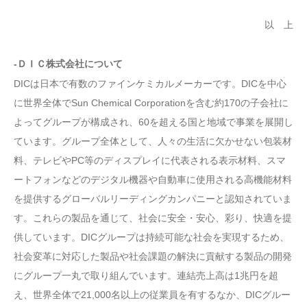
以 上
-ＤＩＣ株式会社について
DICは日本で有数のファインケミカルメーカーです。DICを中心
に世界全体でSun Chemical Corporationを含む約170の子会社に
よってグループが構成され、60を超える国と地域で事業を展開し
ています。グループ全体として、人々の生活に欠かせない包装材
料、テレビやPC等のディスプレイに代表される表示材料、スマ
ートフォンなどのデジタル機器や自動車に使用される高機能材料
を提供するグローバルリーディングカンパニーと認知されていま
す。これらの製品を通じて、社会に安全・安心、彩り、快適を提
供しています。DICグループは持続可能な社会を実現するため、
社会変革に対応した製品や社会課題の解決に貢献する製品の開発
にグループ一丸で取り組んでいます。連結売上高は1兆円を超
え、世界全体で21,000名以上の従業員を有するなか、DICグルー