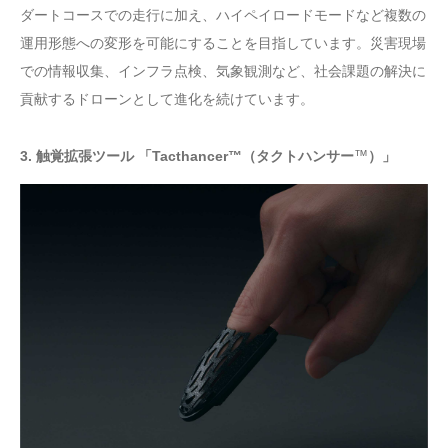
ダートコースでの走行に加え、ハイペイロードモードなど複数の
運用形態への変形を可能にすることを目指しています。災害現場
での情報収集、インフラ点検、気象観測など、社会課題の解決に
貢献するドローンとして進化を続けています。
™
3. 触覚拡張ツール 「Tacthancer™（タクトハンサー
）」