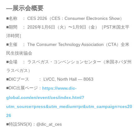
―展示会概要
■名称 ： CES 2026（CES：Consumer Electronics Show）
■期間 ： 2026年1月6日（火）〜1月9日（金）［PST米国太平
洋時間］
■主催 ： The Consumer Technology Association（CTA）全米
民生技術協会
■会場 ： ラスベガス・コンベンションセンター（米国ネバダ州
ラスベガス）
■DICブース ： LVCC, North Hall — 8063
■DIC出展ページ：
https://www.dic-
global.com/en/event/ces/index.html?
utm_source=press&utm_medium=pr&utm_campaign=ces20
26
■特設SNS(X)：@dic_at_ces