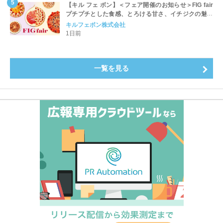
【キル フェ ボン】＜フェア開催のお知らせ＞FIG fair
プチプチとした食感、とろける甘さ、イチジクの魅力
をたっぷりと。新作を含め、イチジク尽くしの全4種が
キルフェボン株式会社
登場8月20日（木）スタート
1日前
一覧を見る