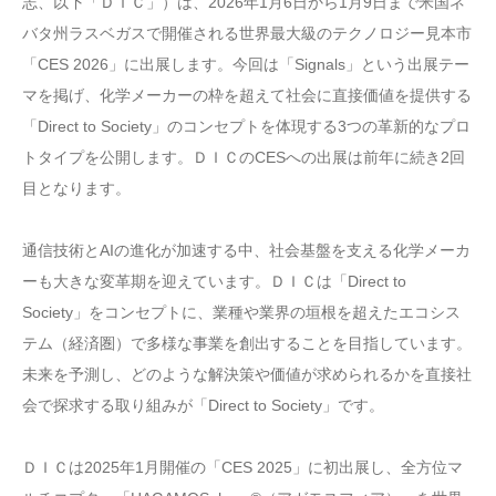
志、以下「ＤＩＣ」）は、2026年1月6日から1月9日まで米国ネ
バタ州ラスベガスで開催される世界最大級のテクノロジー見本市
「CES 2026」に出展します。今回は「Signals」という出展テー
マを掲げ、化学メーカーの枠を超えて社会に直接価値を提供する
「Direct to Society」のコンセプトを体現する3つの革新的なプロ
トタイプを公開します。ＤＩＣのCESへの出展は前年に続き2回
目となります。
通信技術とAIの進化が加速する中、社会基盤を支える化学メーカ
ーも大きな変革期を迎えています。ＤＩＣは「Direct to
Society」をコンセプトに、業種や業界の垣根を超えたエコシス
テム（経済圏）で多様な事業を創出することを目指しています。
未来を予測し、どのような解決策や価値が求められるかを直接社
会で探求する取り組みが「Direct to Society」です。
ＤＩＣは2025年1月開催の「CES 2025」に初出展し、全方位マ