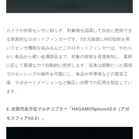
カメラや外部センサに頼らず、対象物を認識して自在に把持でき
る革新的なロボットフィンガーです。3次元曲面にMID技術を用
いてセンサ機能を組み込んだこのロボットフィンガーは、やわら
かい食品から硬い金属部品まで、対象の形状を直接検知し、素材
に応じて最適な力で自動的に把持します。従来は困難だった環境
でのセンシングや操作を可能にし、食品や半導体などの製造工
場、ラボオートメーションなど幅広い分野での応用を想定してい
ます。
2. 次世代全方位マルチコプター「HAGAMOSphere®2.0（アガ
モスフィア®2.0）」