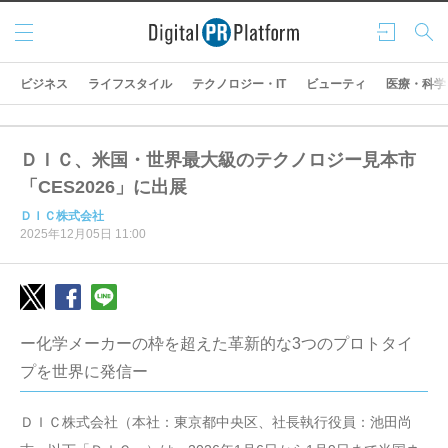
メニ
ログ
検索
ュー
イン
ビジネス
ライフスタイル
テクノロジー・IT
ビューティ
医療・科学
ＤＩＣ、米国・世界最大級のテクノロジー見本市
「CES2026」に出展
ＤＩＣ株式会社
2025年12月05日 11:00
ー化学メーカーの枠を超えた革新的な3つのプロトタイ
プを世界に発信ー
ＤＩＣ株式会社（本社：東京都中央区、社長執行役員：池田尚