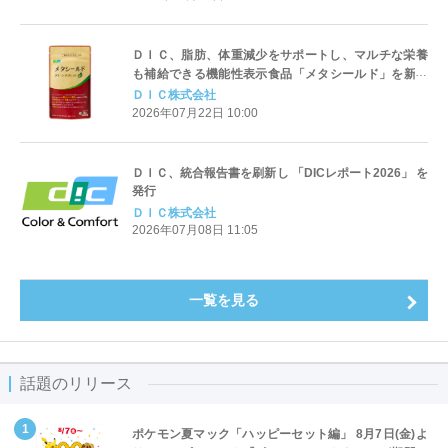
ＤＩＣ、脂肪、体重減少をサポートし、マルチな栄養
も補給できる機能性表示食品「メタシールド」を新発
売
ＤＩＣ株式会社
2026年07月22日 10:00
ＤＩＣ、統合報告書を刷新し 「DICレポート2026」 を
発行
ＤＩＣ株式会社
2026年07月08日 11:05
一覧を見る
話題のリリース
ポケモン夏マック「ハッピーセット編」 8月7日(金)よ