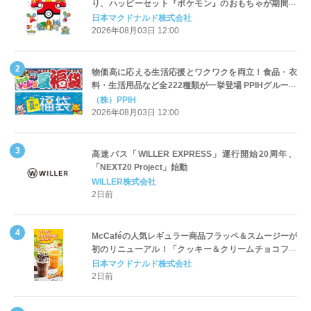
り、ハッピーセット『ポケモン』のおもちゃが期間限
定登場
日本マクドナルド株式会社
2026年08月03日 12:00
物価高に応える生活応援とワクワクを両立！食品・衣
料・生活用品など全222種類が一挙登場 PPIHグループ
「夏福袋」＆セール 8月6日(木)より順次スタート
（株）PPIH
2026年08月03日 12:00
高速バス「WILLER EXPRESS」運行開始20周年、
「NEXT20 Project」始動
WILLER株式会社
2日前
McCaféの人気レギュラー商品フラッペ＆スムージーが
初のリニューアル！「クッキー＆クリームチョコフラ
ッペ」「マンゴースムージー」8月5日（水）から販売
日本マクドナルド株式会社
開始
2日前