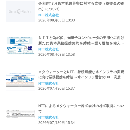
令和8年7月熊本地震災害に対する支援（義援金の拠
出）について
NTT株式会社
2026年08月05日 13:03
ＮＴＴとOptQC、光量子コンピュータの実用化に向け
新たに資本業務提携契約を締結～誤り耐性を備えた
100万量子ビット級光量子コンピュータの実現に向け
NTT株式会社
た取り組みを具体化し、社会実装を加速～
2026年08月03日 13:58
メタウォーターとNTT、持続可能な水インフラの実現
に向け業務提携を締結 ～水インフラ運営のDX・高度化
と地域課題の解決に向けた協業を推進～
NTT株式会社
2026年07月30日 15:37
NTTによるメタウォーター株式会社の株式取得につい
て
NTT株式会社
2026年07月30日 15:34