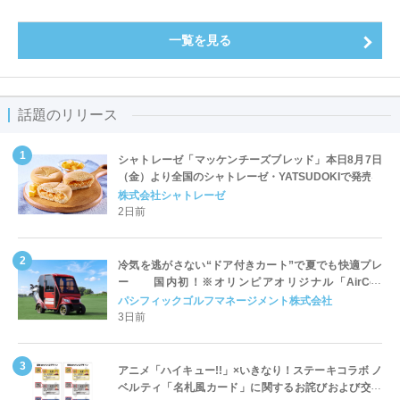
一覧を見る
話題のリリース
シャトレーゼ「マッケンチーズブレッド」本日8月7日
（金）より全国のシャトレーゼ・YATSUDOKIで発売
株式会社シャトレーゼ
2日前
冷気を逃がさない“ドア付きカート”で夏でも快適プレ
ー 国内初！※オリンピアオリジナル「AirCon
Cart（エアコンカート）」導入 | ＰＧＭ
パシフィックゴルフマネージメント株式会社
3日前
アニメ「ハイキュー!!」×いきなり！ステーキコラボ ノ
ベルティ「名札風カード」に関するお詫びおよび交換