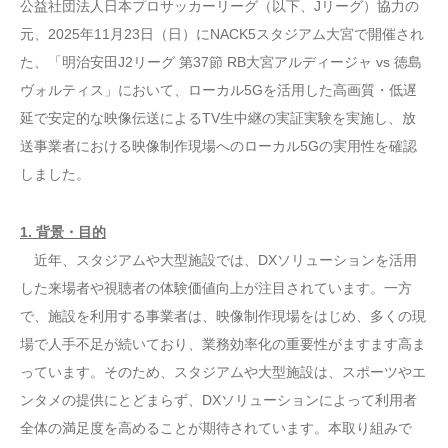
公益社団法人日本プロサッカーリーグ（以下、Jリーグ）協力の
元、2025年11月23日（日）にNACK5スタジアム大宮で開催され
た、「明治安田J2リーグ 第37節 RB大宮アルディージャ vs 徳島
ヴォルティス」において、ローカル5Gを活用した高画質・低遅
延で安定的な映像伝送によるTV生中継の実証実験を実施し、放
送事業者における映像制作現場へのローカル5Gの実用性を確認
しました。
1. 背景・目的
近年、スタジアムや大型施設では、DXソリューションを活用
した来場者や視聴者の体験価値向上が注目されています。一方
で、施設を利用する事業者は、映像制作現場をはじめ、多くの現
場で人手不足が続いており、業務効率化の重要性がますます高ま
っています。そのため、スタジアムや大型施設は、スポーツやエ
ンタメの提供にとどまらず、DXソリューションによって利用者
全体の満足度を高めることが期待されています。本取り組みで