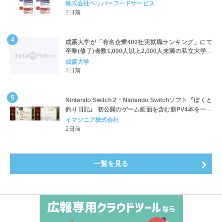
対応についてのご案内
株式会社ペッパーフードサービス
2日前
成蹊大学が「有名企業400社実就職ランキング」にて
卒業(修了)者数1,000人以上2,000人未満の私立大学で
全国第1位を獲得！～実就職率は26.5%（前年比＋
成蹊大学
4.3pt）に伸長、東京の私立大学でも10位にランクイン
3日前
～
Nintendo Switch 2・Nintendo Switchソフト『ぼくと
釣り日記』 初公開のゲーム画面を含む新PV4本を一挙
公開！
イマジニア株式会社
2日前
一覧を見る