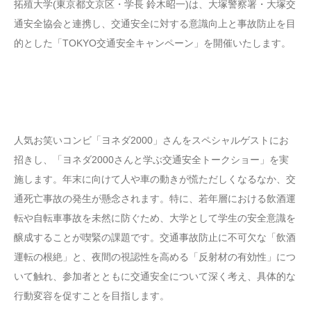
拓殖大学(東京都文京区・学長 鈴木昭一)は、大塚警察署・大塚交
通安全協会と連携し、交通安全に対する意識向上と事故防止を目
的とした「TOKYO交通安全キャンペーン」を開催いたします。
人気お笑いコンビ「ヨネダ2000」さんをスペシャルゲストにお
招きし、「ヨネダ2000さんと学ぶ交通安全トークショー」を実
施します。年末に向けて人や車の動きが慌ただしくなるなか、交
通死亡事故の発生が懸念されます。特に、若年層における飲酒運
転や自転車事故を未然に防ぐため、大学として学生の安全意識を
醸成することが喫緊の課題です。交通事故防止に不可欠な「飲酒
運転の根絶」と、夜間の視認性を高める「反射材の有効性」につ
いて触れ、参加者とともに交通安全について深く考え、具体的な
行動変容を促すことを目指します。