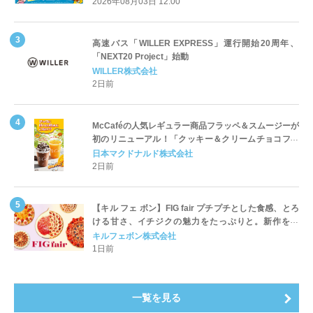
2026年08月03日 12:00
高速バス「WILLER EXPRESS」運行開始20周年、
「NEXT20 Project」始動
WILLER株式会社
2日前
McCaféの人気レギュラー商品フラッペ＆スムージーが
初のリニューアル！「クッキー＆クリームチョコフラ
ッペ」「マンゴースムージー」8月5日（水）から販売
日本マクドナルド株式会社
開始
2日前
【キル フェ ボン】FIG fair プチプチとした食感、とろ
ける甘さ、イチジクの魅力をたっぷりと。新作を含
め、イチジク尽くしの全4種が登場8月20日（木）スタ
キルフェボン株式会社
ート
1日前
一覧を見る