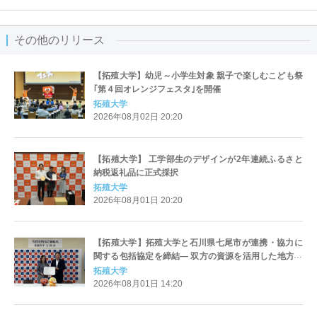
その他のリリース
【拓殖大学】幼児～小学生対象 親子で楽しむこども祭
｢第４回オレンジフェスタ｣を開催
拓殖大学
2026年08月02日 20:20
【拓殖⼤学】 ⼯学部⽣のデザインが2年連続ふるさと
納税返礼品に正式採択
拓殖大学
2026年08月01日 20:20
【拓殖大学】拓殖大学と石川県七尾市が連携・協力に
関する包括協定を締結― 双方の資源を活用した地方創
生の実現および教育・学術研を推進 ―
拓殖大学
2026年08月01日 14:20