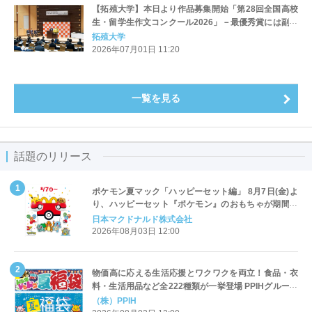
【拓殖大学】本日より作品募集開始「第28回全国高校
生・留学生作文コンクール2026」－最優秀賞には副賞
20万円！
拓殖大学
2026年07月01日 11:20
一覧を見る
話題のリリース
ポケモン夏マック「ハッピーセット編」 8月7日(金)よ
り、ハッピーセット『ポケモン』のおもちゃが期間限
定登場
日本マクドナルド株式会社
2026年08月03日 12:00
物価高に応える生活応援とワクワクを両立！食品・衣
料・生活用品など全222種類が一挙登場 PPIHグループ
「夏福袋」＆セール 8月6日(木)より順次スタート
（株）PPIH