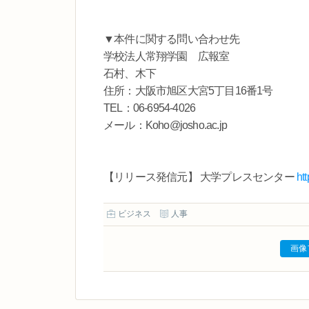
▼本件に関する問い合わせ先
学校法人常翔学園 広報室
石村、木下
住所：大阪市旭区大宮5丁目16番1号
TEL：06-6954-4026
メール：Koho@josho.ac.jp
【リリース発信元】 大学プレスセンター
ht
ビジネス
人事
画像