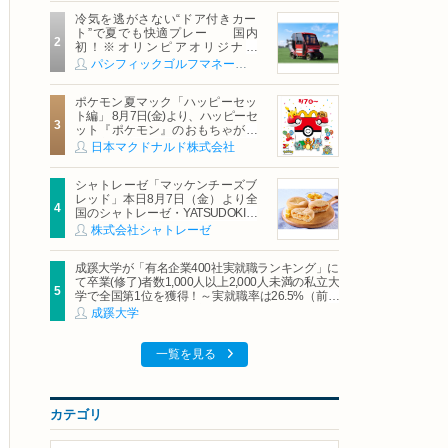
冷気を逃がさない“ドア付きカー
ト”で夏でも快適プレー 国内
初！※オリンピアオリジナル
「AirCon Cart（エアコンカー
パシフィックゴルフマネージメント株式会社
ト）」導入 | ＰＧＭ
ポケモン夏マック「ハッピーセッ
ト編」 8月7日(金)より、ハッピーセ
ット『ポケモン』のおもちゃが期
間限定登場
日本マクドナルド株式会社
シャトレーゼ「マッケンチーズブ
レッド」本日8月7日（金）より全
国のシャトレーゼ・YATSUDOKIで
発売
株式会社シャトレーゼ
成蹊大学が「有名企業400社実就職ランキング」に
て卒業(修了)者数1,000人以上2,000人未満の私立大
学で全国第1位を獲得！～実就職率は26.5%（前年
比＋4.3pt）に伸長、東京の私立大学でも10位にラ
成蹊大学
ンクイン～
一覧を見る
カテゴリ