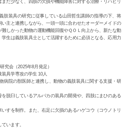
はまだ少なく、四肢の欠損や機能障害に対する治療・リハビリ
義肢装具の研究に従事している山田哲生講師の指導の下、将
飼い主と連携しながら、一頭一頭に合わせたオーダーメイドの
が難しかった動物の運動機能回復やＱＯＬ向上から、新たな動
、学生は義肢装具士として活躍するために必須となる、応用力
研究会（2025年8月発足）
装具学専攻の学生 10人
物病院の獣医師と連携し、動物の義肢装具に関する支援・研
しているアルパカの装具の開発や、四肢にまひのある
制作。また、右足に欠損のあるハゲコウ（コウノトリ
います。