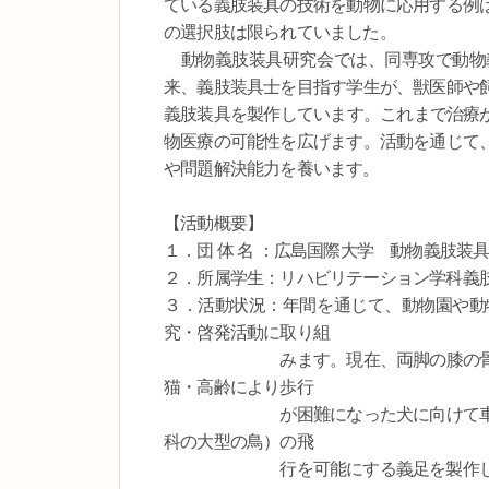
ている義肢装具の技術を動物に応用する例
の選択肢は限られていました。
動物義肢装具研究会では、同専攻で動物
来、義肢装具士を目指す学生が、獣医師や
義肢装具を製作しています。これまで治療
物医療の可能性を広げます。活動を通じて
や問題解決能力を養います。
【活動概要】
１．団 体 名 ：広島国際大学 動物義肢装具
２．所属学生：リハビリテーション学科義肢
３．活動状況：年間を通じて、動物園や動
究・啓発活動に取り組
みます。現在、両脚の膝の骨を脱臼
猫・高齢により歩行
が困難になった犬に向けて車いすを
科の大型の鳥）の飛
行を可能にする義足を製作して