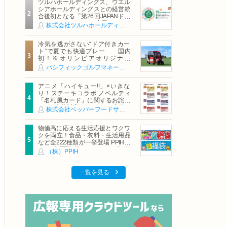
ツルハホールディングス、ウエル
シアホールディングスとの経営統
合後初となる「第26回JAPANドラ
ッグストアショー」に出展
株式会社ツルハホールディングス
冷気を逃がさない“ドア付きカー
ト”で夏でも快適プレー 国内
初！※オリンピアオリジナル
「AirCon Cart（エアコンカー
パシフィックゴルフマネージメント株式会社
ト）」導入 | ＰＧＭ
アニメ「ハイキュー!!」×いきな
り！ステーキコラボ ノベルティ
「名札風カード」に関するお詫び
および交換対応についてのご案内
株式会社ペッパーフードサービス
物価高に応える生活応援とワクワ
クを両立！食品・衣料・生活用品
など全222種類が一挙登場 PPIHグ
ループ「夏福袋」＆セール 8月6日
（株）PPIH
(木)より順次スタート
一覧を見る