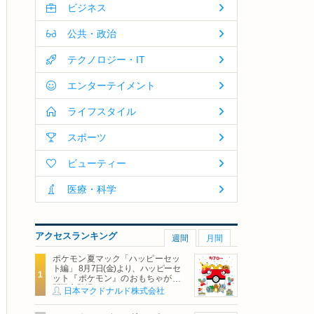
ビジネス
公共・政治
テクノロジー・IT
エンターテイメント
ライフスタイル
スポーツ
ビューティー
医療・科学
アクセスランキング
週間
月間
ポケモン夏マック「ハッピーセッ
ト編」 8月7日(金)より、ハッピーセ
ット『ポケモン』のおもちゃが期
間限定登場
日本マクドナルド株式会社