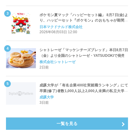
ポケモン夏マック「ハッピーセット編」 8月7日(金)よ
り、ハッピーセット『ポケモン』のおもちゃが期間限
定登場
日本マクドナルド株式会社
2026年08月03日 12:00
シャトレーゼ「マッケンチーズブレッド」本日8月7日
（金）より全国のシャトレーゼ・YATSUDOKIで発売
株式会社シャトレーゼ
2日前
成蹊大学が「有名企業400社実就職ランキング」にて
卒業(修了)者数1,000人以上2,000人未満の私立大学で
全国第1位を獲得！～実就職率は26.5%（前年比＋
成蹊大学
4.3pt）に伸長、東京の私立大学でも10位にランクイン
3日前
～
一覧を見る