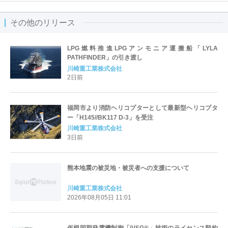
その他のリリース
LPG燃料推進LPGアンモニア運搬船「LYLA
PATHFINDER」の引き渡し
川崎重工業株式会社
2日前
福岡市より消防ヘリコプターとして最新型ヘリコプタ
ー「H145//BK117 D-3」を受注
川崎重工業株式会社
3日前
熊本地震の被災地・被災者への支援について
川崎重工業株式会社
2026年08月05日 11:01
仮想同期発電機制御「iVSG®」技術のライセンス契約