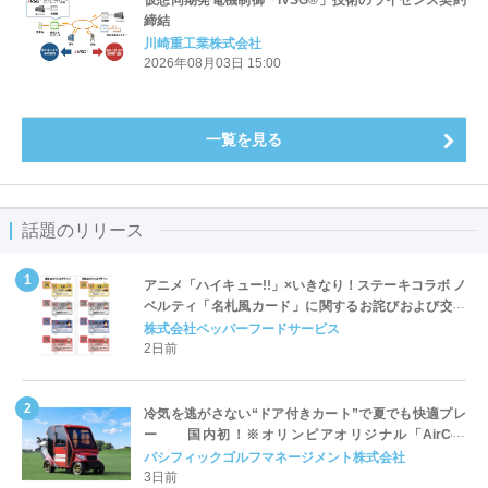
締結
川崎重工業株式会社
2026年08月03日 15:00
一覧を見る
話題のリリース
アニメ「ハイキュー!!」×いきなり！ステーキコラボ ノ
ベルティ「名札風カード」に関するお詫びおよび交換
対応についてのご案内
株式会社ペッパーフードサービス
2日前
冷気を逃がさない“ドア付きカート”で夏でも快適プレ
ー 国内初！※オリンピアオリジナル「AirCon
Cart（エアコンカート）」導入 | ＰＧＭ
パシフィックゴルフマネージメント株式会社
3日前