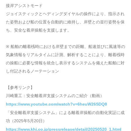
接岸アシストモード
ジョイスティックとヘディングダイヤルの操作により、指示され
た姿勢および船の位置を自動的に維持し、岸壁との並行姿勢を保
ち、安全な着岸操船を支援します。
※ 船舶の離着桟時における岸壁までの距離、船速並びに風速等の
気象情報をリアルタイムに計測、解析することにより、離着桟時
の操船に必要な情報を統合し表示するシステムを備えた船舶に対
し付記されるノーテーション
【参考リンク】
川崎重工：安全離着岸支援システムのご紹介（動画）
https://www.youtube.com/watch?v=6heuW26SDQ8
「安全離着岸支援システム」による離着岸操船の自動化実証に成
功（2025年5月20日）
https://www.khi.co.jp/pressrelease/detail/20250520_1.html