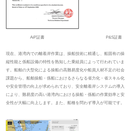
AiP証書 P&S証書
現在、港湾内での離着岸作業は、操船技術に精通し、船固有の操
縦性能と係船設備の特性を熟知した乗組員によって行われていま
す。船舶の大型化による操船の高難易度化や船員人材不足の社会
課題から、船舶操船・係船におけるさらなる省力化・省スキル化
や安全管理の向上が求められており、安全離着岸システムの導入
により、難易度の高い港湾内における操船・係船の作業効率と安
全性が大幅に向上します。また、船種を問わず導入が可能です。