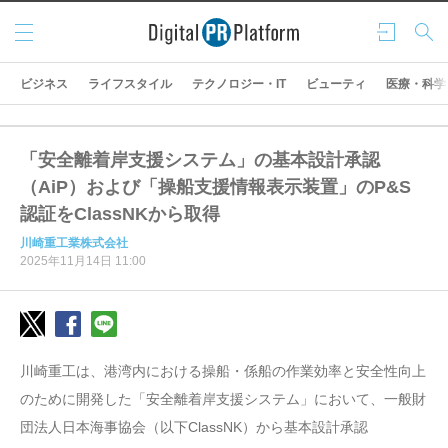
メニ
ログ
検索
ュー
イン
ビジネス
ライフスタイル
テクノロジー・IT
ビューティ
医療・科学
「安全離着岸支援システム」の基本設計承認
（AiP）および「操船支援情報表示装置」のP&S
認証をClassNKから取得
川崎重工業株式会社
2025年11月14日 11:00
川崎重工は、港湾内における操船・係船の作業効率と安全性向上
のために開発した「安全離着岸支援システム」において、一般財
団法人日本海事協会（以下ClassNK）から基本設計承認