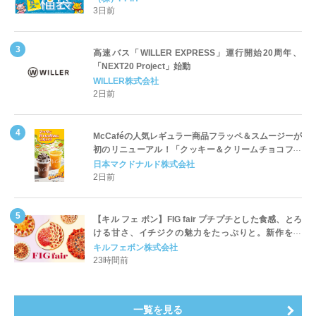
3日前
高速バス「WILLER EXPRESS」運行開始20周年、
「NEXT20 Project」始動
WILLER株式会社
2日前
McCaféの人気レギュラー商品フラッペ＆スムージーが
初のリニューアル！「クッキー＆クリームチョコフラ
ッペ」「マンゴースムージー」8月5日（水）から販売
日本マクドナルド株式会社
開始
2日前
【キル フェ ボン】FIG fair プチプチとした食感、とろ
ける甘さ、イチジクの魅力をたっぷりと。新作を含
め、イチジク尽くしの全4種が登場8月20日（木）スタ
キルフェボン株式会社
ート
23時間前
一覧を見る