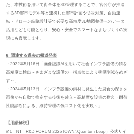
た、本技術を用いて街全体を3D管理することで、官公庁が推進
する3D都市モデル等と連携した都市計画や防災対策、自動運
転・ドローン航路設計等で必要な高精度3D地図整備へのデータ
活用なども可能となり、安心・安全でスマートなまちづくりの実
現にも貢献します。
6. 関連する過去の報道発表
・2022年5月16日「画像認識AIを用いて社会インフラ設備の錆を
高精度に検出～さまざまな設備の一括点検により稼働削減をめざ
す～」
・2024年5月13日「インフラ設備の鋼材に発生した腐食の深さを
画像から自動で推定する技術を確立​～高精度な設備の耐久・耐荷
性能診断による、維持管理の低コスト化を実現～」
【用語解説】
※1．NTT R&D FORUM 2025 IOWN∴Quantum Leap」公式サイ