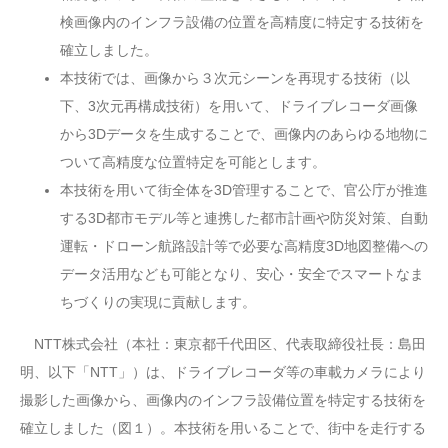
検画像内のインフラ設備の位置を高精度に特定する技術を
確立しました。
本技術では、画像から３次元シーンを再現する技術（以
下、3次元再構成技術）を用いて、ドライブレコーダ画像
から3Dデータを生成することで、画像内のあらゆる地物に
ついて高精度な位置特定を可能とします。
本技術を用いて街全体を3D管理することで、官公庁が推進
する3D都市モデル等と連携した都市計画や防災対策、自動
運転・ドローン航路設計等で必要な高精度3D地図整備への
データ活用なども可能となり、安心・安全でスマートなま
ちづくりの実現に貢献します。
NTT株式会社（本社：東京都千代田区、代表取締役社長：島田
明、以下「NTT」）は、ドライブレコーダ等の車載カメラにより
撮影した画像から、画像内のインフラ設備位置を特定する技術を
確立しました（図１）。本技術を用いることで、街中を走行する