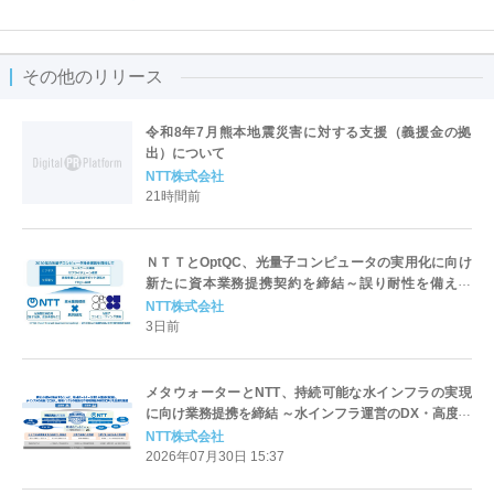
その他のリリース
令和8年7月熊本地震災害に対する支援（義援金の拠
出）について
NTT株式会社
21時間前
ＮＴＴとOptQC、光量子コンピュータの実用化に向け
新たに資本業務提携契約を締結～誤り耐性を備えた
100万量子ビット級光量子コンピュータの実現に向け
NTT株式会社
た取り組みを具体化し、社会実装を加速～
3日前
メタウォーターとNTT、持続可能な水インフラの実現
に向け業務提携を締結 ～水インフラ運営のDX・高度化
と地域課題の解決に向けた協業を推進～
NTT株式会社
2026年07月30日 15:37