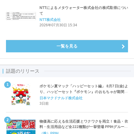
NTTによるメタウォーター株式会社の株式取得につい
て
NTT株式会社
2026年07月30日 15:34
一覧を見る
話題のリリース
ポケモン夏マック「ハッピーセット編」 8月7日(金)よ
り、ハッピーセット『ポケモン』のおもちゃが期間限
定登場
日本マクドナルド株式会社
3日前
物価高に応える生活応援とワクワクを両立！食品・衣
料・生活用品など全222種類が一挙登場 PPIHグループ
「夏福袋」＆セール 8月6日(木)より順次スタート
（株）PPIH