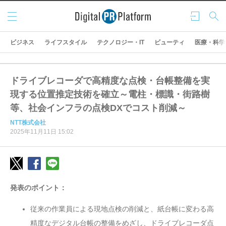
メニ
ログ
検索
ュー
イン
ビジネス
ライフスタイル
テクノロジー・IT
ビューティ
医療・科学
ドライブレコーダで高精度な点検・台帳整備を実
現する位置推定技術を確立～電柱・標識・街路樹
等、社会インフラの点検DXでコスト削減～
NTT株式会社
2025年11月11日 15:02
発表のポイント：
従来の作業員による現地点検の削減と、紙台帳に変わる高
精度なデジタル台帳の整備をめざし、ドライブレコーダ点