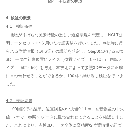
図3．本技術の概要
4. 検証の概要
4-1．検証条件
地物がまばらな風景特徴の乏しい道路環境を想定し、NCLT公
開データセット※4を用いた検証実験を行いました。点検時に得
られる位置情報（GPS等）の誤差を想定し、Step3における点検
3Dデータの初期位置にノイズ（位置ノイズ： 0～10 m，回転ノ
イズ： -50˚～50）を与え、本技術によって参照3Dデータに正確
に重ね合わせることができるか、100回の繰り返し検証を行いま
した。
4-2．検証結果
100回試行の結果、位置誤差の中央値0.11 m、回転誤差の中央
値1.28°で、参照3Dデータに重ね合わせできることを確認しまし
た。これにより、点検3Dデータ全体に高精度な位置情報が紐づ