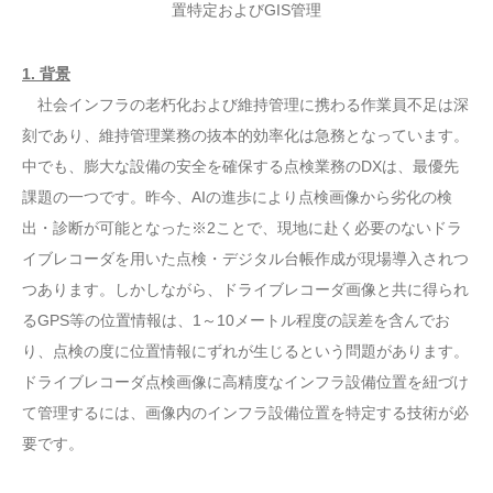
置特定およびGIS管理
1. 背景
社会インフラの老朽化および維持管理に携わる作業員不足は深
刻であり、維持管理業務の抜本的効率化は急務となっています。
中でも、膨大な設備の安全を確保する点検業務のDXは、最優先
課題の一つです。昨今、AIの進歩により点検画像から劣化の検
出・診断が可能となった※2ことで、現地に赴く必要のないドラ
イブレコーダを用いた点検・デジタル台帳作成が現場導入されつ
つあります。しかしながら、ドライブレコーダ画像と共に得られ
るGPS等の位置情報は、1～10メートル程度の誤差を含んでお
り、点検の度に位置情報にずれが生じるという問題があります。
ドライブレコーダ点検画像に高精度なインフラ設備位置を紐づけ
て管理するには、画像内のインフラ設備位置を特定する技術が必
要です。