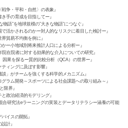
〈戦争・平和・自然〉の表象』
書き手の育成を目指してー』
な物語"を地球規模の"大きな物語"につなぐ』
場で活かされるのかー対人的なリスクに着目した検討ー』
世界貿易不均衡を例に』
のかー小地域別将来推計人口による分析ー』
年院在院者に対する効果的な介入についての研究』
）因果を探るー質的比較分析（QCA）の世界ー』
ケティングに及ぼす影響』
雑談」がチームを強くする科学的メカニズム』
ログラム開発～スポーツによる社会課題への取り組み～』
性と限界』
チと政治経済的モデリング』
混合研究法eラーニングの実装とデータリテラシー涵養の可能
デバイスの開拓』
の設計』