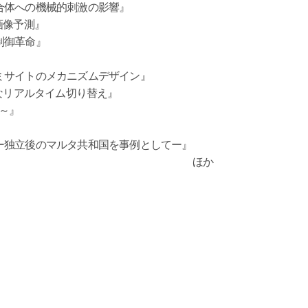
合体への機械的刺激の影響』
画像予測』
制御革命』
ミサイトのメカニズムデザイン』
レスなリアルタイム切り替え』
応～』
ー独立後のマルタ共和国を事例としてー』
ほか