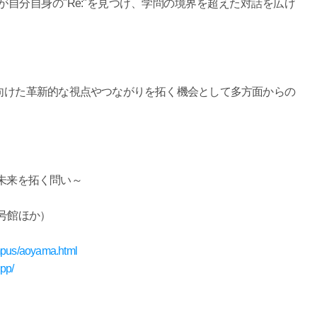
自分自身の"Re:"を見つけ、学問の境界を超えた対話を広げ
向けた革新的な視点やつながりを拓く機会として多方面からの
25～未来を拓く問い～
7号館ほか）
ampus/aoyama.html
pp/