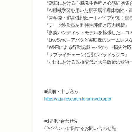
『鶏胚における心臓発生過程と心筋細胞集
『AI機械学習を用いた原子層半導体物性・
『青学発・超高性能ヒートパイプが拓く熱
『データ駆動型材料特性評価と応力解析』
『多腕バンディットモデルを拡張した口コ
『LiveSync -- アバタと実映像のシーム
『Wi-Fiによる行動認識 ～パケット損失対
『サプライチェーンに潜むパラドックス』
『小国における政権交代と大学政策の変容
■詳細・申し込み
https://agu-research-forum.web.app/
■お問い合わせ先
〇イベントに関するお問い合わせ先