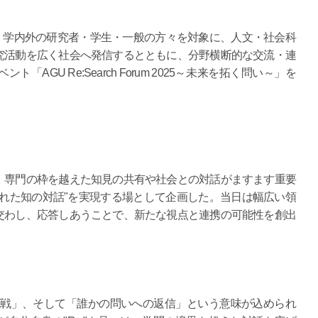
）に、学内外の研究者・学生・一般の方々を対象に、人文・社会科
究活動を広く社会へ発信するとともに、分野横断的な交流・連
GU Re:Search Forum 2025～未来を拓く問い～」を
、専門の枠を越えた知見の共有や社会との対話がますます重要
れた知の対話"を実現する場として企画した。当日は幅広い領
交わし、応答しあうことで、新たな視点と連携の可能性を創出
発見」「再挑戦」、そして「誰かの問いへの返信」という意味が込められ