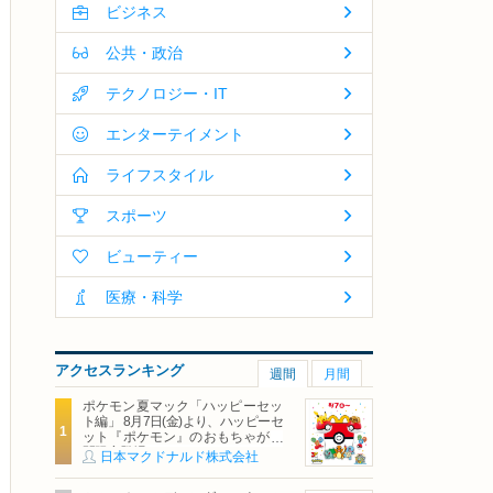
ビジネス
公共・政治
テクノロジー・IT
エンターテイメント
ライフスタイル
スポーツ
ビューティー
医療・科学
アクセスランキング
週間
月間
ポケモン夏マック「ハッピーセッ
ト編」 8月7日(金)より、ハッピーセ
ット『ポケモン』のおもちゃが期
間限定登場
日本マクドナルド株式会社