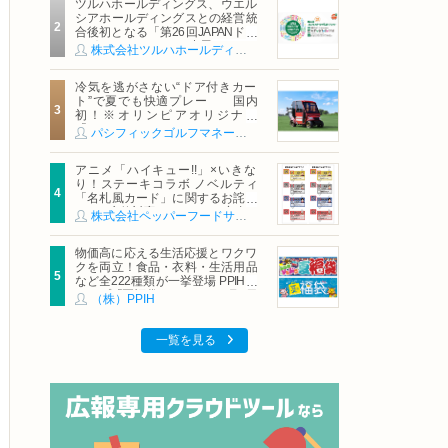
ツルハホールディングス、ウエル
シアホールディングスとの経営統
合後初となる「第26回JAPANドラ
ッグストアショー」に出展
株式会社ツルハホールディングス
冷気を逃がさない“ドア付きカー
ト”で夏でも快適プレー 国内
初！※オリンピアオリジナル
「AirCon Cart（エアコンカー
パシフィックゴルフマネージメント株式会社
ト）」導入 | ＰＧＭ
アニメ「ハイキュー!!」×いきな
り！ステーキコラボ ノベルティ
「名札風カード」に関するお詫び
および交換対応についてのご案内
株式会社ペッパーフードサービス
物価高に応える生活応援とワクワ
クを両立！食品・衣料・生活用品
など全222種類が一挙登場 PPIHグ
ループ「夏福袋」＆セール 8月6日
（株）PPIH
(木)より順次スタート
一覧を見る