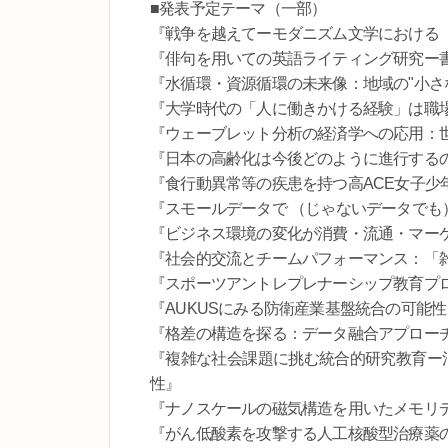
■発表予定テーマ（一部）
『戦争を越えてーモダニズム文学における
『俳句を用いての英語ライティング研究ー
『水循環・資源循環の未来像：地域の"小さ
『大学時代の「人に働きかける経験」は職
『ウェーブレット分析の経済学への応用：
『日本の高齢化は今後どのように進行する
『食行動異常等の疾患を持つ高ACE女子少
『スモールデータで （じゃないデータでも
『ビジネス環境の変化が消費・流通・マー
『社会的交流とチームパフォーマンス：「
『スポーツアントレプレナーシップ教育プ
『AUKUSにみる防衛産業基盤統合の可能
『格差の構造を探る：データ融合アプロー
『複雑な社会課題に挑む統合的研究教育ー
性』
『ナノスケールの磁気構造を用いたメモリ
『がん低酸素を攻撃する人工核酸型治療薬