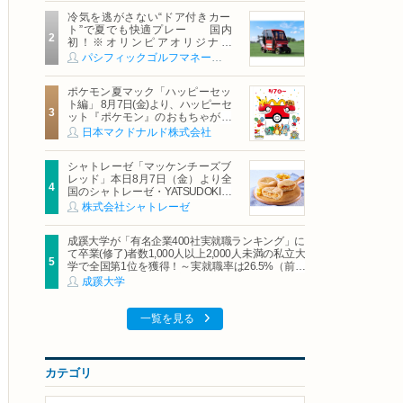
冷気を逃がさない“ドア付きカー
ト”で夏でも快適プレー 国内
初！※オリンピアオリジナル
「AirCon Cart（エアコンカー
パシフィックゴルフマネージメント株式会社
ト）」導入 | ＰＧＭ
ポケモン夏マック「ハッピーセッ
ト編」 8月7日(金)より、ハッピーセ
ット『ポケモン』のおもちゃが期
間限定登場
日本マクドナルド株式会社
シャトレーゼ「マッケンチーズブ
レッド」本日8月7日（金）より全
国のシャトレーゼ・YATSUDOKIで
発売
株式会社シャトレーゼ
成蹊大学が「有名企業400社実就職ランキング」に
て卒業(修了)者数1,000人以上2,000人未満の私立大
学で全国第1位を獲得！～実就職率は26.5%（前年
比＋4.3pt）に伸長、東京の私立大学でも10位にラ
成蹊大学
ンクイン～
一覧を見る
カテゴリ