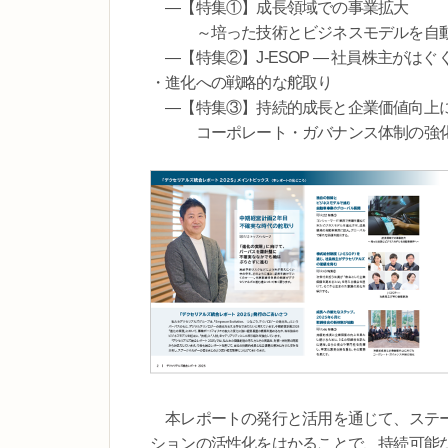
―【特集①】成長領域での事業拡大
～培った技術とビジネスモデルを自動
―【特集②】J-ESOP ― 社員株主がはぐ
・進化への戦略的な舵取り
―【特集③】持続的成長と企業価値向上
コーポレート・ガバナンス体制の強
本レポートの発行と活用を通じて、ステー
ションの活性化をはかることで、持続可能