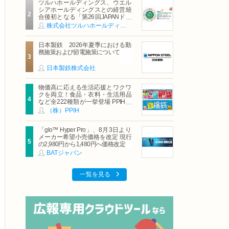
ツルハホールディングス、ウエル
シアホールディングスとの経営統
合後初となる「第26回JAPANドラ
ッグストアショー」に出展
株式会社ツルハホールディングス
日本製鉄 2026年夏季における勤
務施策および節電施策について
日本製鉄株式会社
物価高に応える生活応援とワクワ
クを両立！食品・衣料・生活用品
など全222種類が一挙登場 PPIHグ
ループ「夏福袋」＆セール 8月6日
（株）PPIH
(木)より順次スタート
「glo™ Hyper Pro」、8月3日より
メーカー希望小売価格を改定 現行
の2,980円から1,480円へ価格改定
BATジャパン
一覧を見る