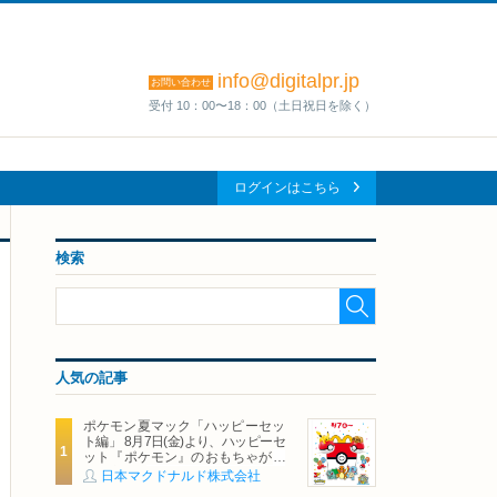
info@digitalpr.jp
お問い合わせ
受付 10：00〜18：00（土日祝日を除く）
ログインはこちら
検索
人気の記事
ポケモン夏マック「ハッピーセッ
ト編」 8月7日(金)より、ハッピーセ
ット『ポケモン』のおもちゃが期
間限定登場
日本マクドナルド株式会社