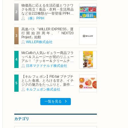
物価高に応える生活応援とワクワ
クを両立！食品・衣料・生活用品
など全222種類が一挙登場 PPIHグ
ループ「夏福袋」＆セール 8月6日
（株）PPIH
(木)より順次スタート
高速バス「WILLER EXPRESS」運
行開始20周年、「NEXT20
Project」始動
WILLER株式会社
McCaféの人気レギュラー商品フラ
ッペ＆スムージーが初のリニュー
アル！「クッキー＆クリームチョ
コフラッペ」「マンゴースムージ
日本マクドナルド株式会社
ー」8月5日（水）から販売開始
【キル フェ ボン】FIG fair プチプチ
とした食感、とろける甘さ、イチ
ジクの魅力をたっぷりと。新作を
含め、イチジク尽くしの全4種が登
キルフェボン株式会社
場8月20日（木）スタート
一覧を見る
カテゴリ