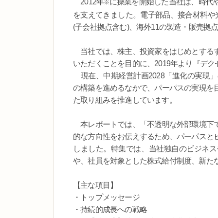
2012年
に操業を開始した当社は、時代
※
を支えてきました。電子部品、接合材料や
(子会社拠点含む)、海外11の製造・販売拠
当社では、株主、投資家をはじめとするす
いただくことを目的に、2019年より『デ
現在、中期経営計画2028「進化の実現
の構築を進めるなかで、パーパスの実現を
た取り組みを推進しています。
本レポートでは、「不透明な外部環境下で
的な方向性をお伝えするため、パーパスと
しました。特集では、当社独自のビジネス
や、社員を対象とした株式給付制度、新た
【主な項目】
・トップメッセージ
・持続的成長への戦略