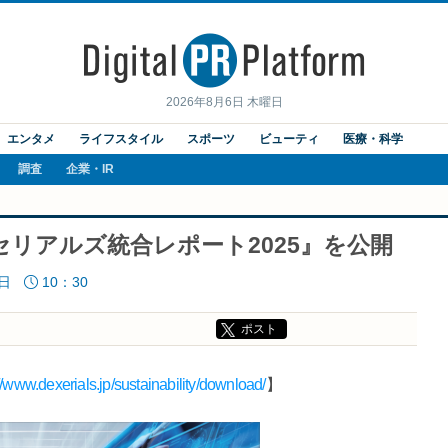
2026年8月6日 木曜日
エンタメ
ライフスタイル
スポーツ
ビューティ
医療・科学
調査
企業・IR
リアルズ統合レポート2025』を公開
8日
10：30
ポスト
//www.dexerials.jp/sustainability/download/
】