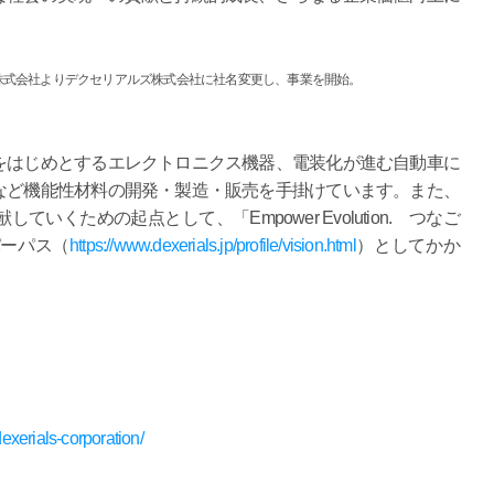
ス株式会社よりデクセリアルズ株式会社に社名変更し、事業を開始。
をはじめとするエレクトロニクス機器、電装化が進む自動車に
など機能性材料の開発・製造・販売を手掛けています。また、
くための起点として、「Empower Evolution. つなご
パーパス（
https://www.dexerials.jp/profile/vision.html
）としてかか
xerials-corporation/