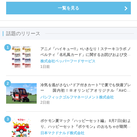
一覧を見る
話題のリリース
アニメ「ハイキュー!!」×いきなり！ステーキコラボ ノ
ベルティ「名札風カード」に関するお詫びおよび交換
対応についてのご案内
株式会社ペッパーフードサービス
1日前
冷気を逃がさない“ドア付きカート”で夏でも快適プレ
ー 国内初！※オリンピアオリジナル「AirCon
Cart（エアコンカート）」導入 | ＰＧＭ
パシフィックゴルフマネージメント株式会社
2日前
ポケモン夏マック「ハッピーセット編」 8月7日(金)よ
り、ハッピーセット『ポケモン』のおもちゃが期間限
定登場
日本マクドナルド株式会社