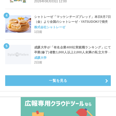
2026年08月03日 12:00
シャトレーゼ「マッケンチーズブレッド」本日8月7日
（金）より全国のシャトレーゼ・YATSUDOKIで発売
株式会社シャトレーゼ
1日前
成蹊大学が「有名企業400社実就職ランキング」にて
卒業(修了)者数1,000人以上2,000人未満の私立大学で
全国第1位を獲得！～実就職率は26.5%（前年比＋
成蹊大学
4.3pt）に伸長、東京の私立大学でも10位にランクイン
2日前
～
一覧を見る