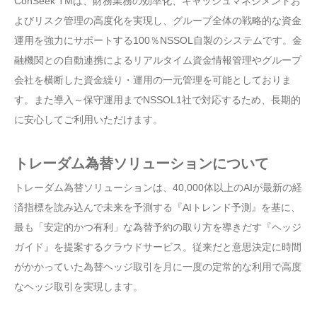
ConSeek TMは、財務業務の効率化、キャッシュマネジメントお
よびリスク管理の高度化を実現し、グループ全体の戦略的な資金
運用を強力にサポートする100％NSSOL自製のシステムです。金
融機関との自動連携によるリアルタイム資金情報管理やグループ
会社を横断した資金繰り・運用の一元管理を可能としておりま
す。また導入～保守運用までNSSOL1社で対応するため、長期的
に安心してご利用いただけます。
トレーダム為替ソリューションについて
トレーダム為替ソリューションは、40,000体以上のAIが最新の経
済指標を読み込んで未来を予測する『AIトレンド予測』を基に、
最も「安定的かつ有利」な為替予約の取り方を導きだす『ヘッジ
ガイド』を提案するクラウドサービス。従来だと意思決定に時間
がかかっていた為替ヘッジ取引を月に一度の定常的な利用で高度
なヘッジ取引を実現します。