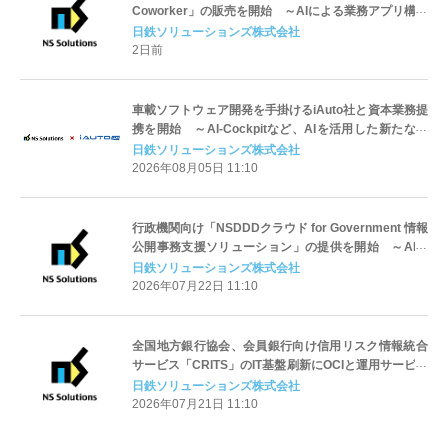
Coworker」の販売を開始 ～AIによる業務アプリ構築
から活用・定着までを支援～
日鉄ソリューションズ株式会社
2日前
車載ソフトウェア開発を手掛けるiAuto社と資本業務提
携を開始 ～AI-Cockpitなど、AIを活用した新たなユ
ーザー体験の創出へ～
日鉄ソリューションズ株式会社
2026年08月05日 11:10
行政機関向け「NSDDDクラウド for Government 情報
公開事務支援ソリューション」の提供を開始 ～AIを
活用し、情報公開事務や個人情報開示請求の対応を効
日鉄ソリューションズ株式会社
率化～
2026年07月22日 11:10
全国地方銀行協会、会員銀行向け信用リスク情報統合
サービス「CRITS」のIT基盤刷新にOCIと運用サービス
「emerald」を採用 ～コスト最適化・運用高度化・拡
日鉄ソリューションズ株式会社
張性向上により持続的なIT基盤を実現～
2026年07月21日 11:10