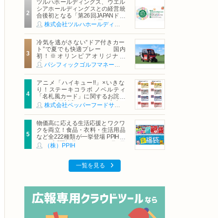
ツルハホールディングス、ウエル
シアホールディングスとの経営統
合後初となる「第26回JAPANドラ
ッグストアショー」に出展
株式会社ツルハホールディングス
冷気を逃がさない“ドア付きカー
ト”で夏でも快適プレー 国内
初！※オリンピアオリジナル
「AirCon Cart（エアコンカー
パシフィックゴルフマネージメント株式会社
ト）」導入 | ＰＧＭ
アニメ「ハイキュー!!」×いきな
り！ステーキコラボ ノベルティ
「名札風カード」に関するお詫び
および交換対応についてのご案内
株式会社ペッパーフードサービス
物価高に応える生活応援とワクワ
クを両立！食品・衣料・生活用品
など全222種類が一挙登場 PPIHグ
ループ「夏福袋」＆セール 8月6日
（株）PPIH
(木)より順次スタート
一覧を見る