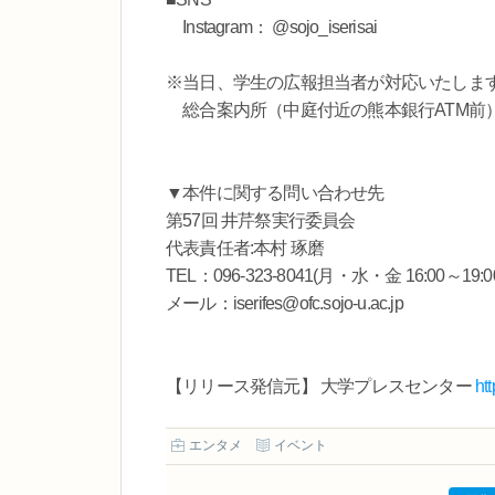
Instagram： @sojo_iserisai
※当日、学生の広報担当者が対応いたしま
総合案内所（中庭付近の熊本銀行ATM前
▼本件に関する問い合わせ先
第57回 井芹祭実行委員会
代表責任者:本村 琢磨
TEL：096-323-8041(月・水・金 16:00～19:0
メール：iserifes@ofc.sojo-u.ac.jp
【リリース発信元】 大学プレスセンター
ht
エンタメ
イベント