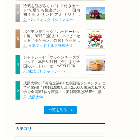
冷気を逃がさない“ドア付きカー
ト”で夏でも快適プレー 国内
初！※オリンピアオリジナル
「AirCon Cart（エアコンカー
パシフィックゴルフマネージメント株式会社
ト）」導入 | ＰＧＭ
ポケモン夏マック「ハッピーセッ
ト編」 8月7日(金)より、ハッピーセ
ット『ポケモン』のおもちゃが期
間限定登場
日本マクドナルド株式会社
シャトレーゼ「マッケンチーズブ
レッド」本日8月7日（金）より全
国のシャトレーゼ・YATSUDOKIで
発売
株式会社シャトレーゼ
成蹊大学が「有名企業400社実就職ランキング」に
て卒業(修了)者数1,000人以上2,000人未満の私立大
学で全国第1位を獲得！～実就職率は26.5%（前年
比＋4.3pt）に伸長、東京の私立大学でも10位にラ
成蹊大学
ンクイン～
一覧を見る
カテゴリ