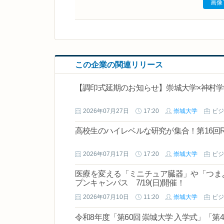
画像
この企業の関連リリース
【調印式延期のお知らせ】崇城大学×神村学
2026年07月27日
17:20
崇城大学
ビジ
高校生のハイレベルな研究が集合！第16回R
2026年07月17日
17:20
崇城大学
ビジ
医療を変える「ミニチュア臓器」や「つま
プンキャンパス 7/19(日)開催！
2026年07月10日
11:20
崇城大学
ビジ
令和8年度「第60回 崇城大学 入学式」「第4