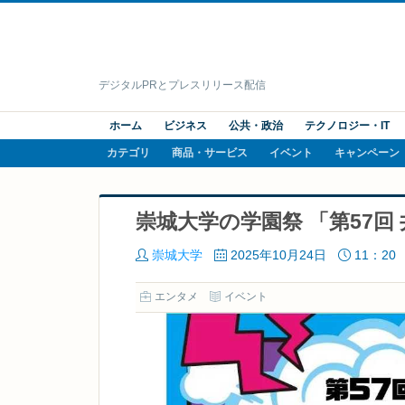
デジタルPRとプレスリリース配信
ホーム
ビジネス
公共・政治
テクノロジー・IT
カテゴリ
商品・サービス
イベント
キャンペーン
崇城大学の学園祭 「第57
崇城大学
2025年10月24日
11：20
エンタメ
イベント