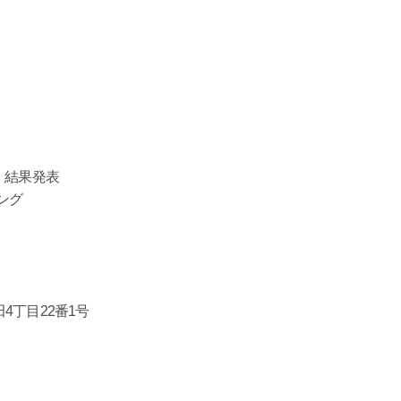
リ 結果発表
ィング
丁目22番1号