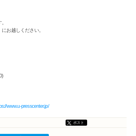
す。
）にお越しください。
0)
tps://www.u-presscenter.jp/
ポスト