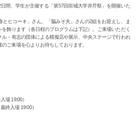
の2日間、学生が主催する「第57回崇城大学井芹祭」を開催いた
春とヒコーキ」さん、「脳みそ夫」さんの2組をお迎えし、ま
レを飾ります（各日程のプログラムは下記）。ご来場いただく
クル・有志の団体による模擬店や展示、中央ステージで行われ
様のご来場を心よりお待ちしております。
入場 19:00）
最終入場 19:00）