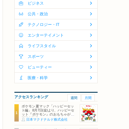
ビジネス
公共・政治
テクノロジー・IT
エンターテイメント
ライフスタイル
スポーツ
ビューティー
医療・科学
アクセスランキング
週間
月間
ポケモン夏マック「ハッピーセッ
ト編」 8月7日(金)より、ハッピーセ
ット『ポケモン』のおもちゃが期
間限定登場
日本マクドナルド株式会社