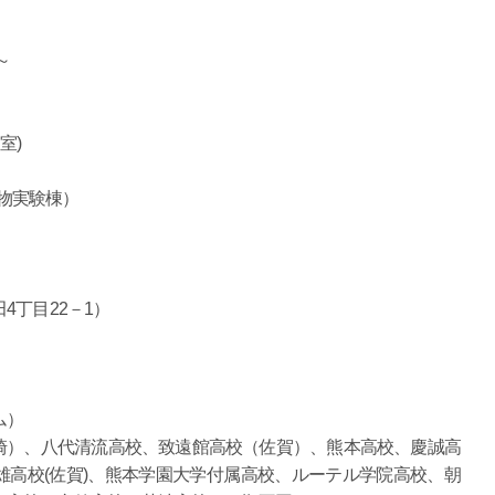
～
室)
造物実験棟）
4丁目22－1）
ム）
崎）、八代清流高校、致遠館高校（佐賀）、熊本高校、慶誠高
高校(佐賀)、熊本学園大学付属高校、ルーテル学院高校、朝