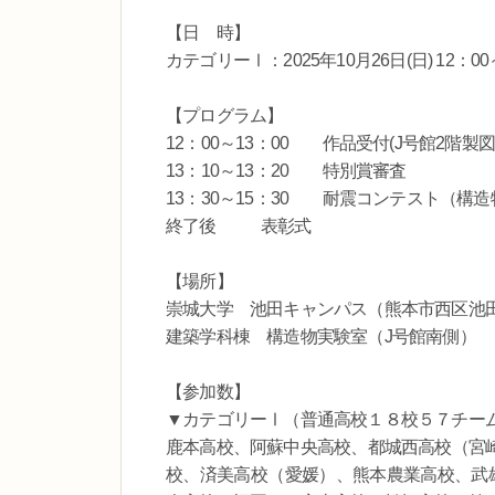
【日 時】
カテゴリーⅠ：2025年10月26日(日) 12：00
【プログラム】
12：00～13：00 作品受付(J号館2階製図
13：10～13：20 特別賞審査
13：30～15：30 耐震コンテスト（構
終了後 表彰式
【場所】
崇城大学 池田キャンパス（熊本市西区池田
建築学科棟 構造物実験室（J号館南側）
【参加数】
▼カテゴリーⅠ（普通高校１８校５７チー
鹿本高校、阿蘇中央高校、都城西高校（宮
校、済美高校（愛媛）、熊本農業高校、武雄