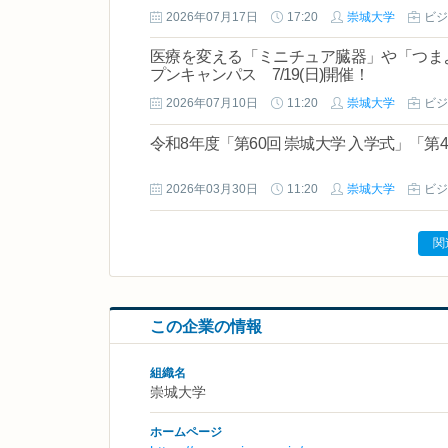
2026年07月17日
17:20
崇城大学
ビジ
医療を変える「ミニチュア臓器」や「つま
プンキャンパス 7/19(日)開催！
2026年07月10日
11:20
崇城大学
ビジ
令和8年度「第60回 崇城大学 入学式」「第4
2026年03月30日
11:20
崇城大学
ビジ
関
この企業の情報
組織名
崇城大学
ホームページ