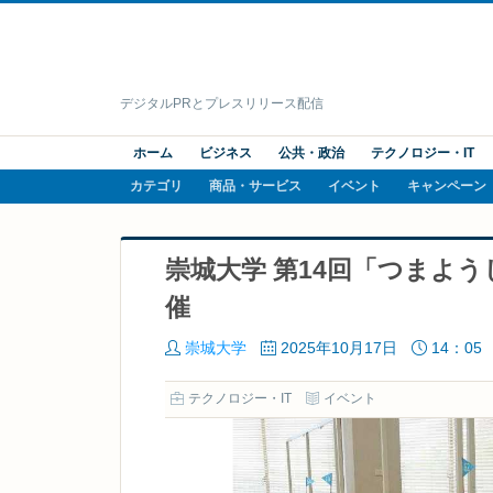
デジタルPRとプレスリリース配信
ホーム
ビジネス
公共・政治
テクノロジー・IT
カテゴリ
商品・サービス
イベント
キャンペーン
崇城大学 第14回「つまよ
催
崇城大学
2025年10月17日
14：05
テクノロジー・IT
イベント