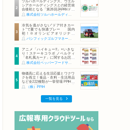
ツルハホールディングス、ウエル
シアホールディングスとの経営統
合後初となる「第26回JAPANドラ
ッグストアショー」に出展
株式会社ツルハホールディングス
冷気を逃がさない“ドア付きカー
ト”で夏でも快適プレー 国内
初！※オリンピアオリジナル
「AirCon Cart（エアコンカー
パシフィックゴルフマネージメント株式会社
ト）」導入 | ＰＧＭ
アニメ「ハイキュー!!」×いきな
り！ステーキコラボ ノベルティ
「名札風カード」に関するお詫び
および交換対応についてのご案内
株式会社ペッパーフードサービス
物価高に応える生活応援とワクワ
クを両立！食品・衣料・生活用品
など全222種類が一挙登場 PPIHグ
ループ「夏福袋」＆セール 8月6日
（株）PPIH
(木)より順次スタート
一覧を見る