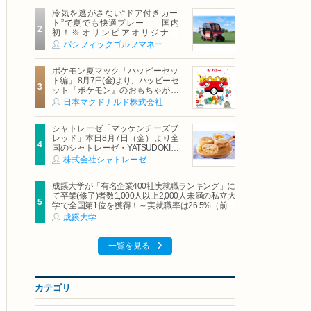
冷気を逃がさない“ドア付きカー
ト”で夏でも快適プレー 国内
初！※オリンピアオリジナル
「AirCon Cart（エアコンカー
パシフィックゴルフマネージメント株式会社
ト）」導入 | ＰＧＭ
ポケモン夏マック「ハッピーセッ
ト編」 8月7日(金)より、ハッピーセ
ット『ポケモン』のおもちゃが期
間限定登場
日本マクドナルド株式会社
シャトレーゼ「マッケンチーズブ
レッド」本日8月7日（金）より全
国のシャトレーゼ・YATSUDOKIで
発売
株式会社シャトレーゼ
成蹊大学が「有名企業400社実就職ランキング」に
て卒業(修了)者数1,000人以上2,000人未満の私立大
学で全国第1位を獲得！～実就職率は26.5%（前年
比＋4.3pt）に伸長、東京の私立大学でも10位にラ
成蹊大学
ンクイン～
一覧を見る
カテゴリ