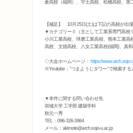
倉高校（福岡）、宇土高校、松橋高校、第
【補足】 10月25日(土)は下記の高校が出
▼カテゴリーⅡ（主として工業系専門高校
小川工業高校、球磨工業高校、熊本工業高
高校、文徳高校、八女工業高校(福岡)、真
◇大会ホームページ：
https://www.arch.sojo-u
※Youtube："つまようじタワー"で検
▼本件に関する問い合わせ先
崇城大学 工学部 建築学科
秋元一秀
TEL：096-326-3864
メール：akimoto@arch.sojo-u.ac.jp