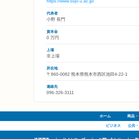
https://www.sojo-u.ac.jp/
代表者
小野 長門
資本金
0 万円
上場
非上場
所在地
〒860-0082 熊本県熊本市西区池田4-22-1
連絡先
096-326-3111
ホーム
商品・
ビジネス
公共・