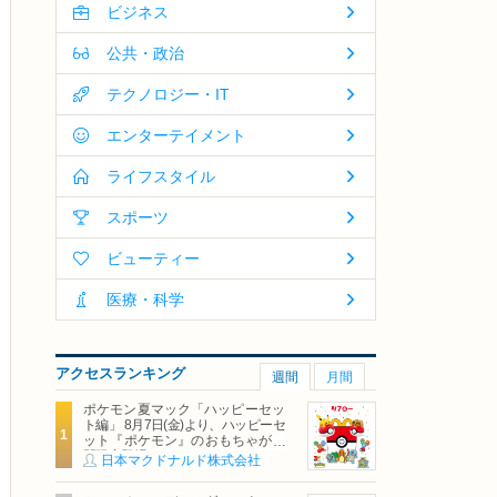
ビジネス
公共・政治
テクノロジー・IT
エンターテイメント
ライフスタイル
スポーツ
ビューティー
医療・科学
アクセスランキング
週間
月間
ポケモン夏マック「ハッピーセッ
ト編」 8月7日(金)より、ハッピーセ
ット『ポケモン』のおもちゃが期
間限定登場
日本マクドナルド株式会社