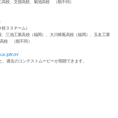
二高校、文徳高校、菊池高校 （順不同）
場
９校３３チーム）
校、三池工業高校（福岡）、大川樟風高校（福岡）、玉名工業
和高校 （順不同）
.ac.jp/tcon/
索すると、過去のコンテストムービーが視聴できます。