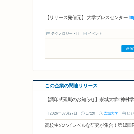
【リリース発信元】 大学プレスセンター
ht
テクノロジー・IT
イベント
画像
この企業の関連リリース
【調印式延期のお知らせ】崇城大学×神村学
2026年07月27日
17:20
崇城大学
ビジ
高校生のハイレベルな研究が集合！第16回R