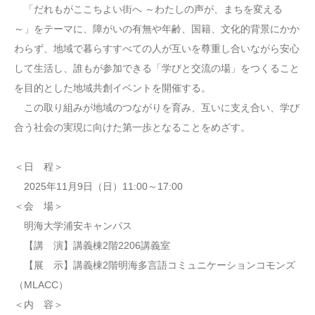
「だれもがここちよい街へ ～わたしの声が、まちを変える
～」をテーマに、障がいの有無や年齢、国籍、文化的背景にかか
わらず、地域で暮らすすべての人が互いを尊重し合いながら安心
して生活し、誰もが参加できる「学びと交流の場」をつくること
を目的とした地域共創イベントを開催する。
この取り組みが地域のつながりを育み、互いに支え合い、学び
合う社会の実現に向けた第一歩となることをめざす。
＜日 程＞
2025年11月9日（日）11:00～17:00
＜会 場＞
明海大学浦安キャンパス
【講 演】講義棟2階2206講義室
【展 示】講義棟2階明海多言語コミュニケーションコモンズ
（MLACC）
＜内 容＞