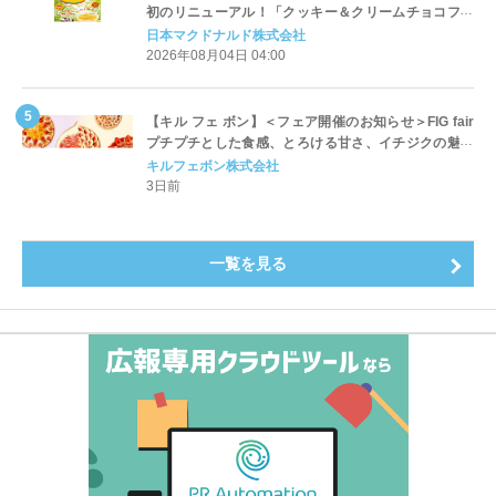
初のリニューアル！「クッキー＆クリームチョコフラ
ッペ」「マンゴースムージー」8月5日（水）から販売
日本マクドナルド株式会社
開始
2026年08月04日 04:00
【キル フェ ボン】＜フェア開催のお知らせ＞FIG fair
プチプチとした食感、とろける甘さ、イチジクの魅力
をたっぷりと。新作を含め、イチジク尽くしの全4種が
キルフェボン株式会社
登場8月20日（木）スタート
3日前
一覧を見る