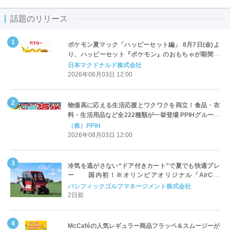
話題のリリース
ポケモン夏マック「ハッピーセット編」 8月7日(金)よ
り、ハッピーセット『ポケモン』のおもちゃが期間限
定登場
日本マクドナルド株式会社
2026年08月03日 12:00
物価高に応える生活応援とワクワクを両立！食品・衣
料・生活用品など全222種類が一挙登場 PPIHグループ
「夏福袋」＆セール 8月6日(木)より順次スタート
（株）PPIH
2026年08月03日 12:00
冷気を逃がさない“ドア付きカート”で夏でも快適プレ
ー 国内初！※オリンピアオリジナル「AirCon
Cart（エアコンカート）」導入 | ＰＧＭ
パシフィックゴルフマネージメント株式会社
2日前
McCaféの人気レギュラー商品フラッペ＆スムージーが