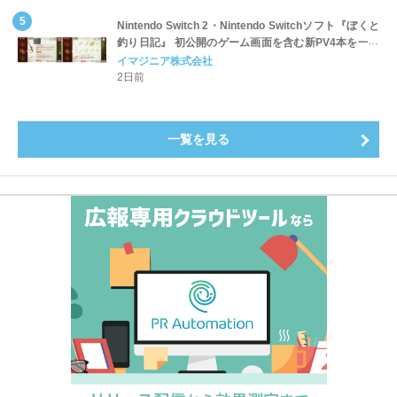
Nintendo Switch 2・Nintendo Switchソフト『ぼくと
釣り日記』 初公開のゲーム画面を含む新PV4本を一挙
公開！
イマジニア株式会社
2日前
一覧を見る