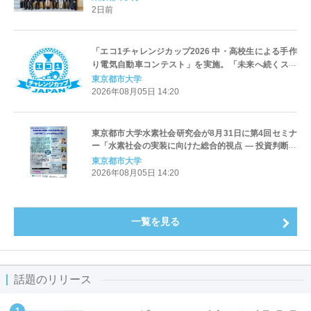
参加し交流を深める
2日前
「エコ1チャレンジカップ2026 中・高校生による手作
り電気自動車コンテスト」を実施。「未来へ続くスマ
ートドライブ」をテーマに、自動車技術会 関東支部、
東京都市大学
東京都市大学、日産自動車が共催
2026年08月05日 14:20
東京都市大学水素社会研究会が8月31日に第4回セミナ
ー「水素社会の実装に向けた総合的視点 ― 投資判断に
つながる技術実証と評価 ―」を開催
東京都市大学
2026年08月05日 14:20
一覧を見る
話題のリリース