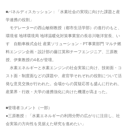
■パネルディスカッション：「水素社会の実現に向けた課題と産
学連携の役割」
モデレーターの西山敏樹教授（都市生活学部）の進行のもと、
環境省 地球環境局 地球温暖化対策事業室の長谷川敬洋室長、い
すゞ自動車株式会社 産業ソリューション・PT事業部門 マルチ燃
料エンジン企画・設計部の藤江英和チーフエンジニア、三原教
授、伊東教授の4名が登壇。
水素エネルギーと水素エンジンの社会実装に向け、技術面・コ
スト面・制度面などの課題や、産官学それぞれの役割について活
発な意見交換が行われた。会場からの質疑応答も盛んに行われ、
産業界・行政・大学の連携強化に向けた機運が高まった。
■登壇者コメント（一部）
●三原教授：「水素エネルギーの利用分野の広がりに注目し、社
会実装の方向性を見据えた研究を進めたい」