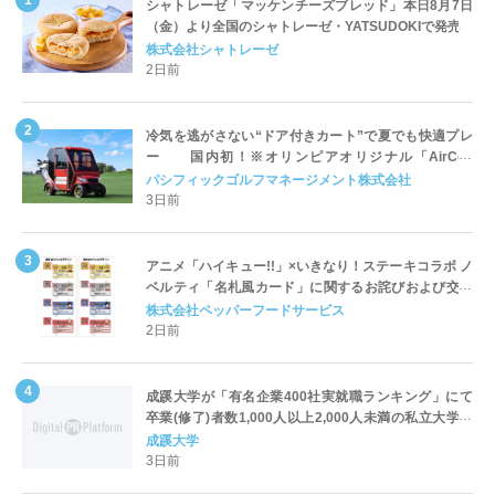
シャトレーゼ「マッケンチーズブレッド」本日8月7日
（金）より全国のシャトレーゼ・YATSUDOKIで発売
株式会社シャトレーゼ
2日前
冷気を逃がさない“ドア付きカート”で夏でも快適プレ
ー 国内初！※オリンピアオリジナル「AirCon
Cart（エアコンカート）」導入 | ＰＧＭ
パシフィックゴルフマネージメント株式会社
3日前
アニメ「ハイキュー!!」×いきなり！ステーキコラボ ノ
ベルティ「名札風カード」に関するお詫びおよび交換
対応についてのご案内
株式会社ペッパーフードサービス
2日前
成蹊大学が「有名企業400社実就職ランキング」にて
卒業(修了)者数1,000人以上2,000人未満の私立大学で
全国第1位を獲得！～実就職率は26.5%（前年比＋
成蹊大学
4.3pt）に伸長、東京の私立大学でも10位にランクイン
3日前
～