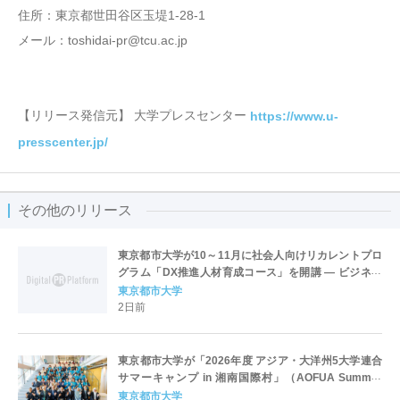
住所：東京都世田谷区玉堤1-28-1
メール：toshidai-pr@tcu.ac.jp
【リリース発信元】 大学プレスセンター
https://www.u-
presscenter.jp/
その他のリリース
東京都市大学が10～11月に社会人向けリカレントプロ
グラム「DX推進人材育成コース」を開講 ― ビジネス
アーキテクトとしての思考と実践力を養う
東京都市大学
2日前
東京都市大学が「2026年度 アジア・大洋州5大学連合
サマーキャンプ in 湘南国際村」（AOFUA Summer
Camp in Japan 2026）を開催 ― 7カ国27名の学生が
東京都市大学