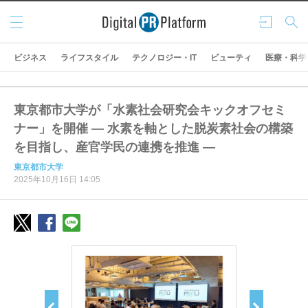
メニ
ログ
検索
ュー
イン
ビジネス
ライフスタイル
テクノロジー・IT
ビューティ
医療・科学
東京都市大学が「水素社会研究会キックオフセミ
ナー」を開催 ― 水素を軸とした脱炭素社会の構築
を目指し、産官学民の連携を推進 ―
東京都市大学
2025年10月16日 14:05