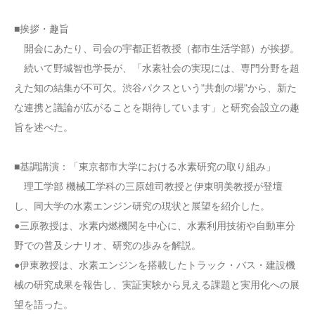
■挨拶・趣旨
開会にあたり、司会の宇都正哲教授（都市生活学部）が挨拶。
続いて野城智也学長が、「水素社会の実現には、専門分野を超
えた知の結集が不可欠。渋谷パクスという"共創の場"から、新た
な連携と議論が広がることを期待しています」と研究会設立の趣
旨を述べた。
■基調講演：「東京都市大学における水素研究の取り組み」
理工学部 機械工学科の三原雄司教授と伊東明美教授が登壇
し、同大学の水素エンジン研究の現状と展望を紹介した。
●三原教授は、水素内燃機関を中心に、水素利用技術や自動車分
野での普及シナリオ、研究の歩みを解説。
●伊東教授は、水素エンジンを搭載したトラック・バス・建設機
械の研究成果を報告し、実証実験から見える課題と実用化への展
望を語った。