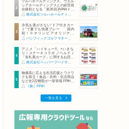
ツルハホールディングス、ウエル
シアホールディングスとの経営統
合後初となる「第26回JAPANドラ
ッグストアショー」に出展
株式会社ツルハホールディングス
冷気を逃がさない“ドア付きカー
ト”で夏でも快適プレー 国内
初！※オリンピアオリジナル
「AirCon Cart（エアコンカー
パシフィックゴルフマネージメント株式会社
ト）」導入 | ＰＧＭ
アニメ「ハイキュー!!」×いきな
り！ステーキコラボ ノベルティ
「名札風カード」に関するお詫び
および交換対応についてのご案内
株式会社ペッパーフードサービス
物価高に応える生活応援とワクワ
クを両立！食品・衣料・生活用品
など全222種類が一挙登場 PPIHグ
ループ「夏福袋」＆セール 8月6日
（株）PPIH
(木)より順次スタート
一覧を見る