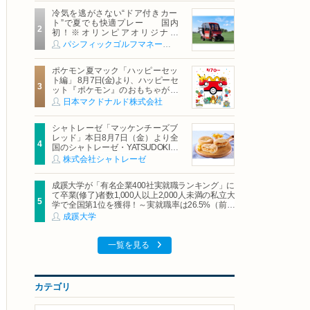
冷気を逃がさない“ドア付きカー
ト”で夏でも快適プレー 国内
初！※オリンピアオリジナル
「AirCon Cart（エアコンカー
パシフィックゴルフマネージメント株式会社
ト）」導入 | ＰＧＭ
ポケモン夏マック「ハッピーセッ
ト編」 8月7日(金)より、ハッピーセ
ット『ポケモン』のおもちゃが期
間限定登場
日本マクドナルド株式会社
シャトレーゼ「マッケンチーズブ
レッド」本日8月7日（金）より全
国のシャトレーゼ・YATSUDOKIで
発売
株式会社シャトレーゼ
成蹊大学が「有名企業400社実就職ランキング」に
て卒業(修了)者数1,000人以上2,000人未満の私立大
学で全国第1位を獲得！～実就職率は26.5%（前年
比＋4.3pt）に伸長、東京の私立大学でも10位にラ
成蹊大学
ンクイン～
一覧を見る
カテゴリ