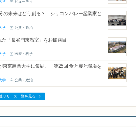
大学
ビューティ
分の未来はどう創る？―シリコンバレー起業家と
大学
公共・政治
れた「長谷門東温室」をお披露目
大学
医療・科学
が東京農業大学に集結、「第25回 食と農と環境を
大学
公共・政治
連リリース一覧を見る