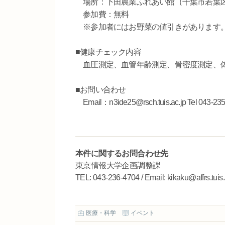
場所：下田農業ふれあい館（千葉市若葉
参加費：無料
※参加者にはお野菜の値引きがあります
■健康チェック内容
血圧測定、血管年齢測定、骨密度測定、
■お問い合わせ
Email：n3ide25@rsch.tuis.ac.jp Tel 043-23
本件に関するお問合わせ先
東京情報大学企画調整課
TEL: 043-236-4704 / Email: kikaku@affrs.tuis.
医療・科学
イベント