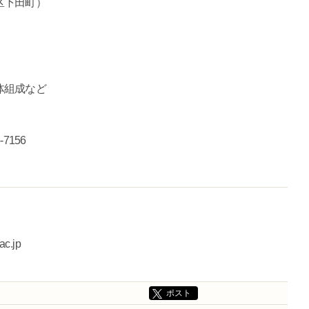
区下田町）
。
体組成など
5-7156
ac.jp
ポスト