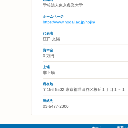
学校法人東京農業大学
ホームページ
https://www.nodai.ac.jp/hojin/
代表者
江口 文陽
資本金
0 万円
上場
非上場
所在地
〒156-8502 東京都世田谷区桜丘１丁目１－１
連絡先
03-5477-2300