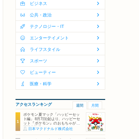
ビジネス
公共・政治
テクノロジー・IT
エンターテイメント
ライフスタイル
スポーツ
ビューティー
医療・科学
アクセスランキング
週間
月間
ポケモン夏マック「ハッピーセッ
ト編」 8月7日(金)より、ハッピーセ
ット『ポケモン』のおもちゃが期
間限定登場
日本マクドナルド株式会社