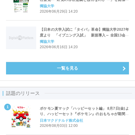
ます。
獨協大学
2026年06月29日 14:20
【日本の大学入試に「タイパ」革命】獨協大学2027年
度より 「イブニング入試」 新規導入～ 全国13会場
で夕方から試験開始、本学「全学科統一入試」との同
獨協大学
日併願も可能 ～
2026年06月16日 14:20
一覧を見る
話題のリリース
ポケモン夏マック「ハッピーセット編」 8月7日(金)よ
り、ハッピーセット『ポケモン』のおもちゃが期間限
定登場
日本マクドナルド株式会社
2026年08月03日 12:00