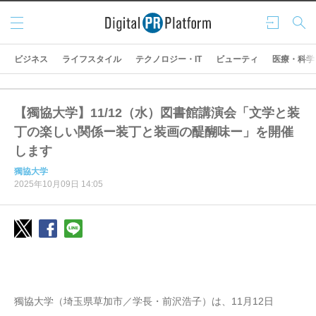
メニ
ログ
検索
ュー
イン
ビジネス
ライフスタイル
テクノロジー・IT
ビューティ
医療・科学
【獨協大学】11/12（水）図書館講演会「文学と装
丁の楽しい関係ー装丁と装画の醍醐味ー」を開催
します
獨協大学
2025年10月09日 14:05
獨協大学（埼玉県草加市／学長・前沢浩子）は、11月12日