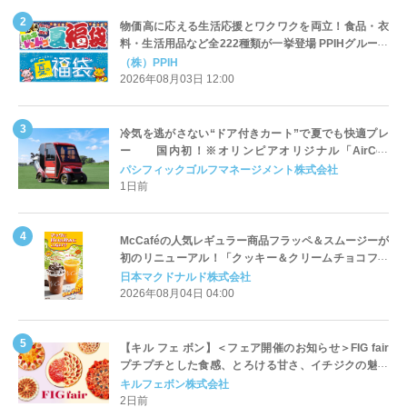
物価高に応える生活応援とワクワクを両立！食品・衣
料・生活用品など全222種類が一挙登場 PPIHグループ
「夏福袋」＆セール 8月6日(木)より順次スタート
（株）PPIH
2026年08月03日 12:00
冷気を逃がさない“ドア付きカート”で夏でも快適プレ
ー 国内初！※オリンピアオリジナル「AirCon
Cart（エアコンカート）」導入 | ＰＧＭ
パシフィックゴルフマネージメント株式会社
1日前
McCaféの人気レギュラー商品フラッペ＆スムージーが
初のリニューアル！「クッキー＆クリームチョコフラ
ッペ」「マンゴースムージー」8月5日（水）から販売
日本マクドナルド株式会社
開始
2026年08月04日 04:00
【キル フェ ボン】＜フェア開催のお知らせ＞FIG fair
プチプチとした食感、とろける甘さ、イチジクの魅力
をたっぷりと。新作を含め、イチジク尽くしの全4種が
キルフェボン株式会社
登場8月20日（木）スタート
2日前