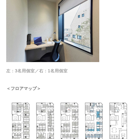
左：3名用個室／右：1名用個室
＜フロアマップ＞