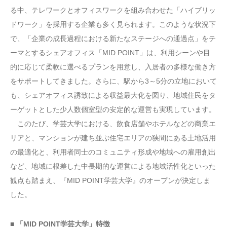
る中、テレワークとオフィスワークを組み合わせた「ハイブリッ
ドワーク」を採用する企業も多く見られます。このような状況下
で、「企業の成長過程における新たなステージへの通過点」をテ
ーマとするシェアオフィス「MID POINT」は、利用シーンや目
的に応じて柔軟に選べるプランを用意し、入居者の多様な働き方
をサポートしてきました。さらに、駅から3～5分の立地において
も、シェアオフィス誘致による収益最大化を図り、地域住民をタ
ーゲットとした少人数個室型の安定的な運営も実現しています。
このたび、学芸大学における、飲食店舗やホテルなどの商業エ
リアと、マンションが建ち並ぶ住宅エリアの狭間にある土地活用
の最適化と、利用者同士のコミュニティ形成や地域への雇用創出
など、地域に根差した中長期的な運営による地域活性化といった
観点も踏まえ、『MID POINT学芸大学』のオープンが決定しま
した。
■ 「MID POINT学芸大学」特徴