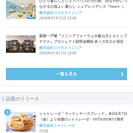
ひとり暮らしとシェアハウスのその間、ゆるやかにつ
ながる心地よい暮らし シェアレジデンス『nears（ニ
アーズ）五反田』入居開始
株式会社コスモスイニシア
2026年07月21日 15:00
新築一戸建『イニシアフォーラム大森山王ヒルトップ
テラス』プロジェクト説明会開始 多くの文士が居住し
た歴史を持つ「大田区山王」の地に全9邸誕生
株式会社コスモスイニシア
2026年07月17日 14:00
一覧を見る
話題のリリース
シャトレーゼ「マッケンチーズブレッド」本日8月7日
（金）より全国のシャトレーゼ・YATSUDOKIで発売
株式会社シャトレーゼ
2日前