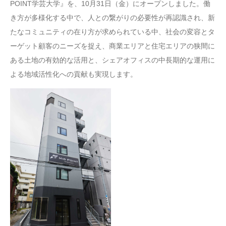
POINT学芸大学』を、10月31日（金）にオープンしました。働
き方が多様化する中で、人との繋がりの必要性が再認識され、新
たなコミュニティの在り方が求められている中、社会の変容とタ
ーゲット顧客のニーズを捉え、商業エリアと住宅エリアの狭間に
ある土地の有効的な活用と、シェアオフィスの中長期的な運用に
よる地域活性化への貢献も実現します。