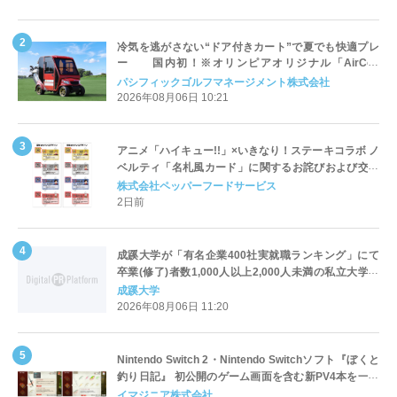
冷気を逃がさない“ドア付きカート”で夏でも快適プレ
ー 国内初！※オリンピアオリジナル「AirCon
Cart（エアコンカート）」導入 | ＰＧＭ
パシフィックゴルフマネージメント株式会社
2026年08月06日 10:21
アニメ「ハイキュー!!」×いきなり！ステーキコラボ ノ
ベルティ「名札風カード」に関するお詫びおよび交換
対応についてのご案内
株式会社ペッパーフードサービス
2日前
成蹊大学が「有名企業400社実就職ランキング」にて
卒業(修了)者数1,000人以上2,000人未満の私立大学で
全国第1位を獲得！～実就職率は26.5%（前年比＋
成蹊大学
4.3pt）に伸長、東京の私立大学でも10位にランクイン
2026年08月06日 11:20
～
Nintendo Switch 2・Nintendo Switchソフト『ぼくと
釣り日記』 初公開のゲーム画面を含む新PV4本を一挙
公開！
イマジニア株式会社