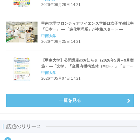
2026年06月29日 14:21
甲南大学フロンティアサイエンス学部は女子学生比率
「日本一」 ― 「進化型理系」が本格スタート ―
甲南大学
2026年06月25日 14:21
【甲南大学】公開講座のお知らせ（2026年5月～9月実
施）―「文学」「金属有機構造体（MOF）」「ヨーガ
&amp;ピラティス」など7講座
甲南大学
2026年05月07日 17:21
一覧を見る
話題のリリース