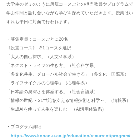
大学生のゼミのように所属コースごとの担当教員やプログラムで
学ぶ仲間と話し合いながら学びを深めていただきます。授業はい
ずれも平日に対面で行われます。
・募集定員：コースごとに20名
《設置コース》 ※1コースを選択
「大人の自己探求」（人文科学系）
「ネクスト・ライフの生き方」（社会科学系）
「多文化共生、グローバル社会で生きる」（多文化・国際系）
「ライフサイクルの心理学」（心理学系）
「日本語の奥深さを体感する」（社会言語系）
「情報の世紀 ～21世紀を支える情報技術と科学～」（情報系）
「生成AIを使って人生を楽しむ」（AI活用体験系）
・プログラム詳細
https://www.konan-u.ac.jp/education/recurrent/program/