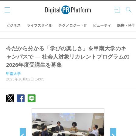
メニ
ログ
検索
ュー
イン
ビジネス
ライフスタイル
テクノロジー・IT
ビューティ
医療・科学
今だから分かる「学びの楽しさ」を甲南大学のキ
ャンパスで ― 社会人対象リカレントプログラムの
2026年度受講生を募集
甲南大学
2025年10月02日 14:05