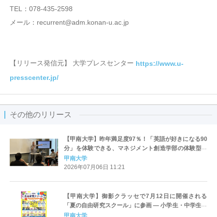
TEL：078-435-2598
メール：recurrent@adm.konan-u.ac.jp
【リリース発信元】 大学プレスセンター
https://www.u-
presscenter.jp/
その他のリリース
【甲南大学】昨年満足度97％！「英語が好きになる90
分」を体験できる、マネジメント創造学部の体験型ミ
ニオープンキャンパス「TRIAL LESSON 2026」を8月
甲南大学
22日（土）に開催
2026年07月06日 11:21
【甲南大学】御影クラッセで7月12日に開催される
「夏の自由研究スクール」に参画 ― 小学生・中学生を
対象とした4つの企画を実施
甲南大学