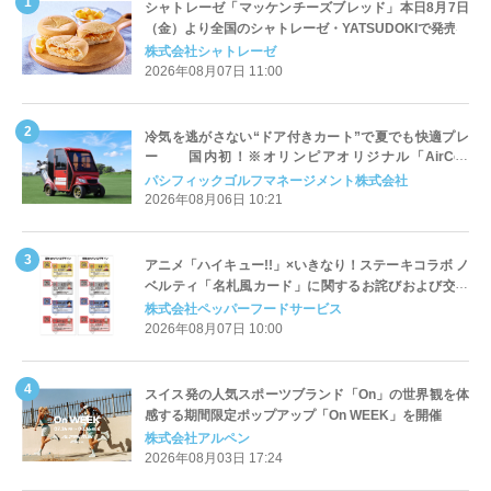
シャトレーゼ「マッケンチーズブレッド」本日8月7日
（金）より全国のシャトレーゼ・YATSUDOKIで発売
株式会社シャトレーゼ
2026年08月07日 11:00
冷気を逃がさない“ドア付きカート”で夏でも快適プレ
ー 国内初！※オリンピアオリジナル「AirCon
Cart（エアコンカート）」導入 | ＰＧＭ
パシフィックゴルフマネージメント株式会社
2026年08月06日 10:21
アニメ「ハイキュー!!」×いきなり！ステーキコラボ ノ
ベルティ「名札風カード」に関するお詫びおよび交換
対応についてのご案内
株式会社ペッパーフードサービス
2026年08月07日 10:00
スイス発の人気スポーツブランド「On」の世界観を体
感する期間限定ポップアップ「On WEEK」を開催
株式会社アルペン
2026年08月03日 17:24