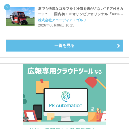
夏でも快適なゴルフを！冷気を逃がさない“ドア付きカ
ート” 国内初！※オリンピアオリジナル「AirCon
Cart（エアコンカート）」導入 | アコーディア・ゴ
株式会社アコーディア・ゴルフ
ルフ
2026年08月06日 10:25
一覧を見る